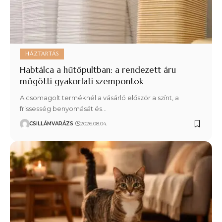
HÁZTARTÁS
Habtálca a hűtőpultban: a rendezett áru
mögötti gyakorlati szempontok
A csomagolt terméknél a vásárló először a színt, a
frissesség benyomását és…
CSILLÁMVARÁZS
2026.08.04.