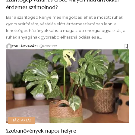
érdemes számolnod?
Bár a szárítógép kényelmes megoldás lehet a mosott ruhák
gyors szárítására, vásárlás előtt érdemes tisztában lenni a
lehetséges hátrányokkal is: a magasabb energiafogyasztás, a
ruhák anyagának gyorsabb elhasználódása és a…
CSILLÁMVARÁZS
2025.11.29.
HÁZTARTÁS
Szobanövények napos helyre