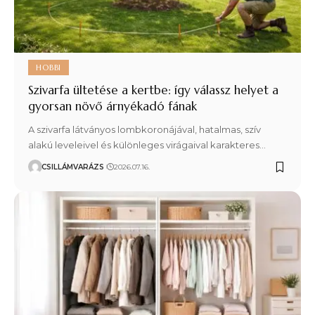
HOBBI
Szivarfa ültetése a kertbe: így válassz helyet a
gyorsan növő árnyékadó fának
A szivarfa látványos lombkoronájával, hatalmas, szív
alakú leveleivel és különleges virágaival karakteres…
CSILLÁMVARÁZS
2026.07.16.