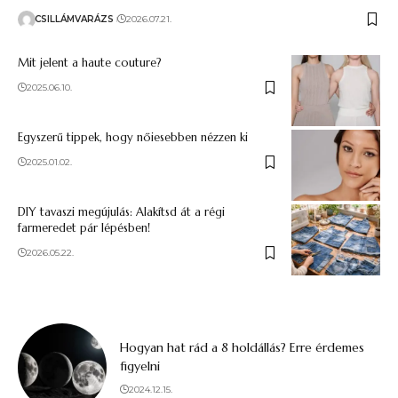
CSILLÁMVARÁZS
2026.07.21.
Mit jelent a haute couture?
2025.06.10.
Egyszerű tippek, hogy nőiesebben nézzen ki
2025.01.02.
DIY tavaszi megújulás: Alakítsd át a régi
farmeredet pár lépésben!
2026.05.22.
Hogyan hat rád a 8 holdállás? Erre érdemes
figyelni
2024.12.15.