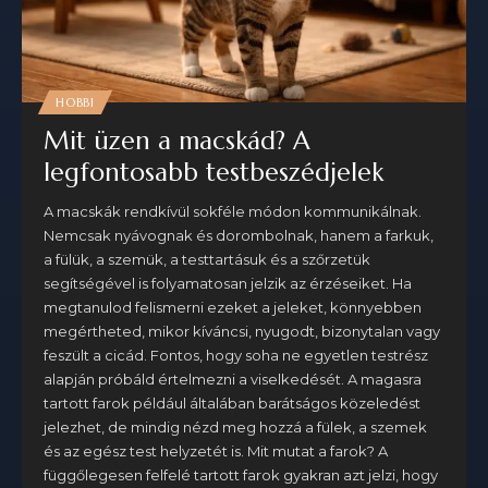
HOBBI
Mit üzen a macskád? A
legfontosabb testbeszédjelek
A macskák rendkívül sokféle módon kommunikálnak.
Nemcsak nyávognak és dorombolnak, hanem a farkuk,
a fülük, a szemük, a testtartásuk és a szőrzetük
segítségével is folyamatosan jelzik az érzéseiket. Ha
megtanulod felismerni ezeket a jeleket, könnyebben
megértheted, mikor kíváncsi, nyugodt, bizonytalan vagy
feszült a cicád. Fontos, hogy soha ne egyetlen testrész
alapján próbáld értelmezni a viselkedését. A magasra
tartott farok például általában barátságos közeledést
jelezhet, de mindig nézd meg hozzá a fülek, a szemek
és az egész test helyzetét is. Mit mutat a farok? A
függőlegesen felfelé tartott farok gyakran azt jelzi, hogy