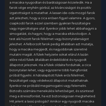
a macska nyugodtan és barátságosan közeledik. Ha a
farok vége enyhén görbül, az kíváncsiságot és pozitív
izgatottságot is mutathat. A lassan ide-oda mozgó farok
azt jelezheti, hogy a cica erősen figyel valamire. A gyors,
csapkodó farok ezzel szemben gyakran feszültségre
vagy ingerültségre utal. Ilyenkor jobb lehet abbahagyni a
simogatást, és hagyni, hogy a macska eltávolodjon. A
test alá húzott farok félelmet vagy bizonytalanságot
jelezhet. A felborzolt farok pedig általában azt mutatja,
hogy a macska megijedt, és nagyobbnak szeretné
mutatni magát. A fülek helyzete sokat elárul A lazán
előre néző fülek általában érdeklődést és nyugodt
állapotot jeleznek. Ha a fülek oldalra fordulnak, a cica
bizonytalan lehet, vagy egyszerre több hangforrást
próbál figyelni. A hátralapított fülek erős félelmet,
feszültséget vagy védekező állapotot mutathatnak.
Ilyenkor ne próbáld megsimogatni vagy felemelni.
Biztosíts számára menekülési lehetőséget, és szüntesd
meg a stresszforrást, ha ezt biztonságosan megteheted.
Mit jelent a lassú pislogás? Amikor egy nyugodt macska