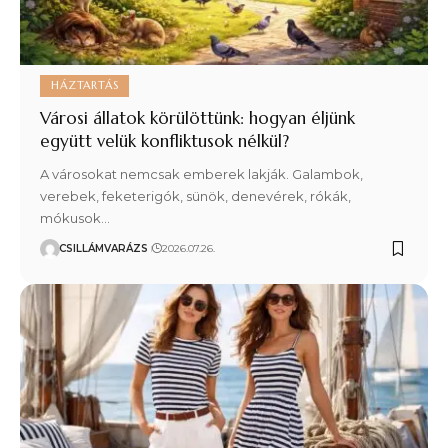
HÁZTARTÁS
Városi állatok körülöttünk: hogyan éljünk
együtt velük konfliktusok nélkül?
A városokat nemcsak emberek lakják. Galambok,
verebek, feketerigók, sünök, denevérek, rókák,
mókusok…
CSILLÁMVARÁZS
2026.07.26.