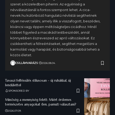
szeret a közeledben pihenni. Az egyéniség a
névválasztásnál is fontos szempont lehet. A cica-
nevek.hu különböző hangulatú névlistái segíthetnek
olyan nevet találni, amely illik a visszafogott, beszédes,
kíváncsi vagy éppen méltóságteljes cicádhoz. Minél
többet figyeled a macskád testbeszédét, annál
könnyebben észreveszed az apró változásokat. Ez
csökkentheti a félreértéseket, segíthet megelőzni a
karmolást vagy harapást, és biztonságosabbá teheti a
közös életet.
CSILLÁMVARÁZS
2026.08.04.
Tavaszi felfrissülés stílusosan – új ruhákkal, új
lendülettel
SPONSORED BY
Minőség a mennyiség felett: Miért érdemes
természetes anyagokat (len, pamut) választani?
2026.07.09.