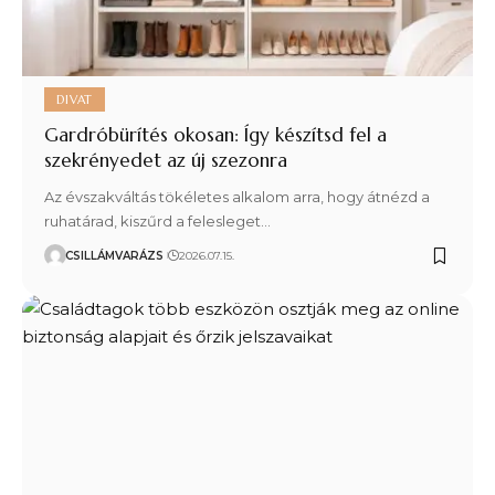
DIVAT
Gardróbürítés okosan: Így készítsd fel a
szekrényedet az új szezonra
Az évszakváltás tökéletes alkalom arra, hogy átnézd a
ruhatárad, kiszűrd a felesleget…
CSILLÁMVARÁZS
2026.07.15.