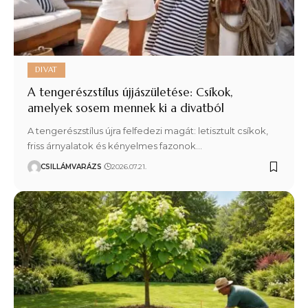
DIVAT
A tengerészstílus újjászületése: Csíkok,
amelyek sosem mennek ki a divatból
A tengerészstílus újra felfedezi magát: letisztult csíkok,
friss árnyalatok és kényelmes fazonok…
CSILLÁMVARÁZS
2026.07.21.