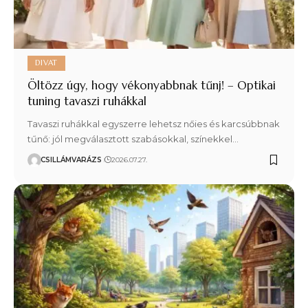
DIVAT
Öltözz úgy, hogy vékonyabbnak tűnj! – Optikai
tuning tavaszi ruhákkal
Tavaszi ruhákkal egyszerre lehetsz nőies és karcsúbbnak
tűnő: jól megválasztott szabásokkal, színekkel…
CSILLÁMVARÁZS
2026.07.27.