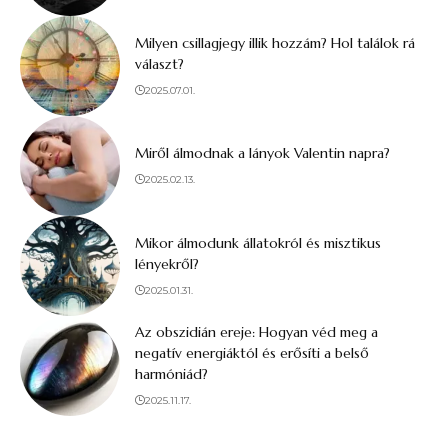
Milyen csillagjegy illik hozzám? Hol találok rá
választ?
2025.07.01.
Miről álmodnak a lányok Valentin napra?
2025.02.13.
Mikor álmodunk állatokról és misztikus
lényekről?
2025.01.31.
Az obszidián ereje: Hogyan véd meg a
negatív energiáktól és erősíti a belső
harmóniád?
2025.11.17.