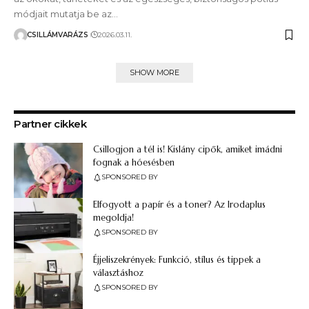
módjait mutatja be az…
CSILLÁMVARÁZS
2026.03.11.
SHOW MORE
Partner cikkek
Csillogjon a tél is! Kislány cipők, amiket imádni
fognak a hóesésben
SPONSORED BY
Elfogyott a papír és a toner? Az Irodaplus
megoldja!
SPONSORED BY
Éjjeliszekrények: Funkció, stílus és tippek a
választáshoz
SPONSORED BY