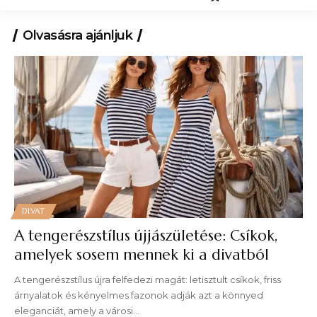
Olvasásra ajánljuk
DIVAT
A tengerészstílus újjászületése: Csíkok,
amelyek sosem mennek ki a divatból
A tengerészstílus újra felfedezi magát: letisztult csíkok, friss
árnyalatok és kényelmes fazonok adják azt a könnyed
eleganciát, amely a városi…