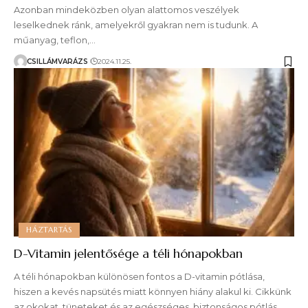
Azonban mindeközben olyan alattomos veszélyek
leselkednek ránk, amelyekről gyakran nem is tudunk. A
műanyag, teflon,…
CSILLÁMVARÁZS
2024.11.25.
HÁZTARTÁS
D-Vitamin jelentősége a téli hónapokban
A téli hónapokban különösen fontos a D-vitamin pótlása,
hiszen a kevés napsütés miatt könnyen hiány alakul ki. Cikkünk
az okokat, tüneteket és az egészséges, biztonságos pótlás