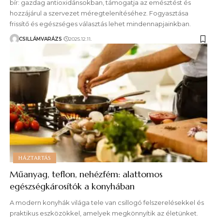
bír: gazdag antioxidánsokban, támogatja az emésztést és
hozzájárul a szervezet méregtelenítéséhez. Fogyasztása
frissítő és egészséges választás lehet mindennapjainkban.
CSILLÁMVARÁZS
2025.12.11.
HÁZTARTÁS
Műanyag, teflon, nehézfém: alattomos
egészségkárosítók a konyhában
A modern konyhák világa tele van csillogó felszerelésekkel és
praktikus eszközökkel, amelyek megkönnyítik az életünket.