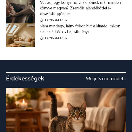
Mit adj egy könyvmolynak, akinek már minden
könyve megvan? Zseniális ajándékötletek
olvasásfüggőknek
SPONSORED BY
Nem mindegy, hány fokot hűt a klímád: mikor
kell az 5 kW-os teljesítmény?
SPONSORED BY
Érdekességek
Megnézem mindet...