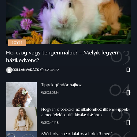
EGYÉB
Hörcsög vagy tengerimalac? – Melyik legyen
házikedvenc?
CSILLÁMVARÁZS
2025.04.22.
Tippek göndör hajhoz
2025.01.14.
Hogyan öltözködj az alkalomhoz illően? Tippek
a megfelelő outfit kiválasztásához
2024.11.18.
Miért olyan csodálatos a holdkő medál