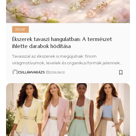
DIVAT
Ékszerek tavaszi hangulatban: A természet
ihlette darabok hódítása
Tavasszal az ékszerek is megújulnak: finom
virágmotívumok, levelek és organikus formák jelennek…
CSILLÁMVARÁZS
2026.08.02.