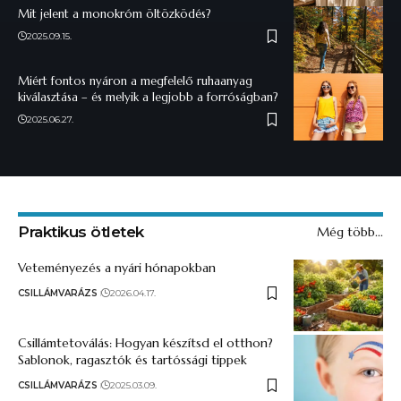
Mit jelent a monokróm öltözködés?
2025.09.15.
Miért fontos nyáron a megfelelő ruhaanyag
kiválasztása – és melyik a legjobb a forróságban?
2025.06.27.
Praktikus ötletek
Még több...
Veteményezés a nyári hónapokban
CSILLÁMVARÁZS
2026.04.17.
Csillámtetoválás: Hogyan készítsd el otthon?
Sablonok, ragasztók és tartóssági tippek
CSILLÁMVARÁZS
2025.03.09.