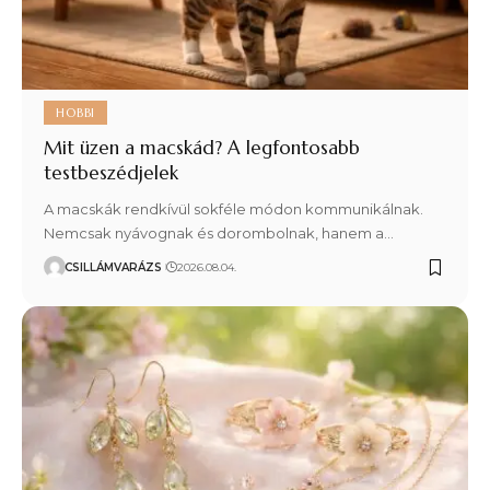
HOBBI
Mit üzen a macskád? A legfontosabb
testbeszédjelek
A macskák rendkívül sokféle módon kommunikálnak.
Nemcsak nyávognak és dorombolnak, hanem a…
CSILLÁMVARÁZS
2026.08.04.