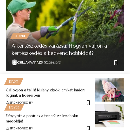
HOBBI
A kertészkedés varázsa: Hogyan váljon a
kertészkedés a kedvenc hobbiddá?
CSILLÁMVARÁZS
2024.10.13.
DIVAT
Csillogjon a tél is! Kislány cipők, amiket imádni
fognak a hóesésben
SPONSORED BY
EGYÉB
Elfogyott a papír és a toner? Az Irodaplus
megoldja!
SPONSORED BY