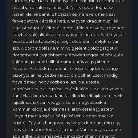
rád néz, majd lassan lehunyja és újra kinyitja a szemét, az
általában bizalomra utaló jel. Te is visszapisloghatsz
lassan, de ne bámuld hosszan és mereven, mert azt
fenyegetőnek érzékelheti. A nagyon kitágult pupillák
izgatottságot, játékos állapotot, félelmet vagy a gyenge
fényhez való alkalmazkodást is jelezhetnek. A környezet
és a többi testbeszédjel segít eldönteni, melyikről van
szó. A dorombolás nem mindig jelent boldogságot A
dorombolást legtöbbször elégedettséggel társítjuk, és
valóban gyakran hallható simogatás vagy pihenés
közben. A macska azonban stresszes, fájdalmas vagy
bizonytalan helyzetben is dorombolhat. Ezért mindig
figyeld meg, hogy közben ellazult-e a teste,
természetes-e a légzése, és érdeklődik-e a környezete
iránt. Ha a cica szokatlanul viselkedik, elbújik, nem eszik,
fájdalmasnak tűnik vagy hirtelen megváltozik a
kommunikációja, érdemes állatorvossal egyeztetni.
Figyeld meg a saját cicád jelzéseit Minden macska
egyedi. Egyikük hangosan nyávogva kér enni, míg egy
másik csendben leül a tálja mellé. Van, amelyik azonnal
az öledbe bújik, más pedig inkább néhány méterről