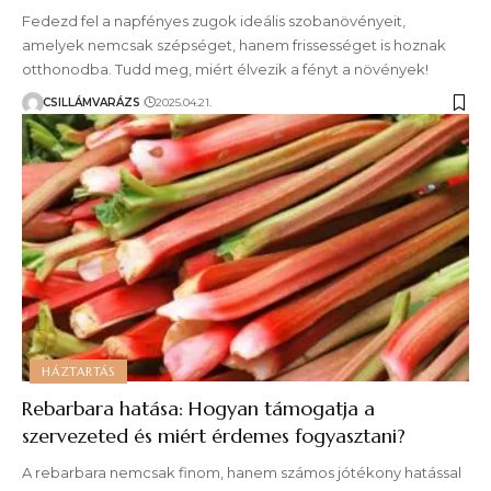
Fedezd fel a napfényes zugok ideális szobanövényeit,
amelyek nemcsak szépséget, hanem frissességet is hoznak
otthonodba. Tudd meg, miért élvezik a fényt a növények!
CSILLÁMVARÁZS
2025.04.21.
HÁZTARTÁS
Rebarbara hatása: Hogyan támogatja a
szervezeted és miért érdemes fogyasztani?
A rebarbara nemcsak finom, hanem számos jótékony hatással