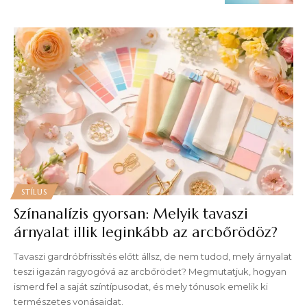
STÍLUS
Színanalízis gyorsan: Melyik tavaszi
árnyalat illik leginkább az arcbőrödöz?
Tavaszi gardróbfrissítés előtt állsz, de nem tudod, mely árnyalat
teszi igazán ragyogóvá az arcbőrödet? Megmutatjuk, hogyan
ismerd fel a saját színtípusodat, és mely tónusok emelik ki
természetes vonásaidat.