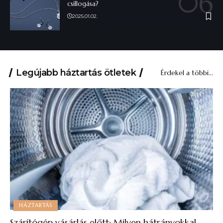
csillogása?
2025.01.02.
Legújabb háztartás ötletek
Érdekel a többi...
HÁZTARTÁS
Szárítógép vásárlás előtt: Milyen hátrányokkal