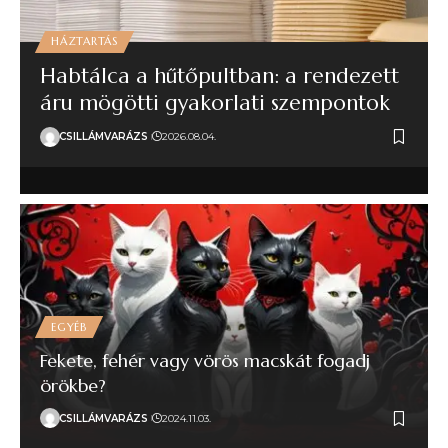
HÁZTARTÁS
Habtálca a hűtőpultban: a rendezett
áru mögötti gyakorlati szempontok
CSILLÁMVARÁZS
2026.08.04.
EGYÉB
Fekete, fehér vagy vörös macskát fogadj
örökbe?
CSILLÁMVARÁZS
2024.11.03.