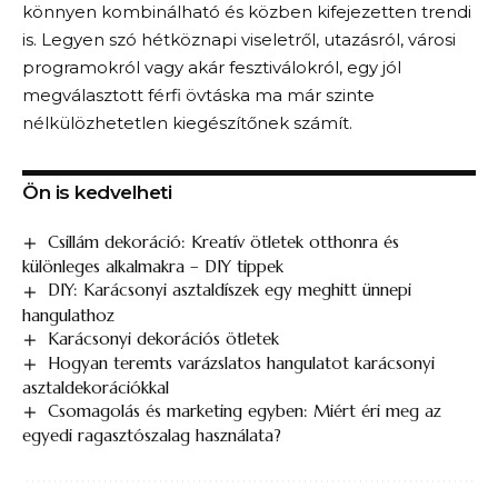
könnyen kombinálható és közben kifejezetten trendi
is. Legyen szó hétköznapi viseletről, utazásról, városi
programokról vagy akár fesztiválokról, egy jól
megválasztott férfi övtáska ma már szinte
nélkülözhetetlen kiegészítőnek számít.
Ön is kedvelheti
Csillám dekoráció: Kreatív ötletek otthonra és
különleges alkalmakra – DIY tippek
DIY: Karácsonyi asztaldíszek egy meghitt ünnepi
hangulathoz
Karácsonyi dekorációs ötletek
Hogyan teremts varázslatos hangulatot karácsonyi
asztaldekorációkkal
Csomagolás és marketing egyben: Miért éri meg az
egyedi ragasztószalag használata?