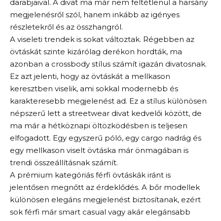
darabjaival. A divat ma már nem feltétlenül a harsány
megjelenésről szól, hanem inkább az igényes
részletekről és az összhangról.
A viseleti trendek is sokat változtak. Régebben az
övtáskát szinte kizárólag derékon hordták, ma
azonban a crossbody stílus számít igazán divatosnak.
Ez azt jelenti, hogy az övtáskát a mellkason
keresztben viselik, ami sokkal modernebb és
karakteresebb megjelenést ad. Ez a stílus különösen
népszerű lett a streetwear divat kedvelői között, de
ma már a hétköznapi öltözködésben is teljesen
elfogadott. Egy egyszerű póló, egy cargo nadrág és
egy mellkason viselt övtáska már önmagában is
trendi összeállításnak számít.
A prémium kategóriás férfi övtáskák iránt is
jelentősen megnőtt az érdeklődés. A bőr modellek
különösen elegáns megjelenést biztosítanak, ezért
sok férfi már smart casual vagy akár elegánsabb