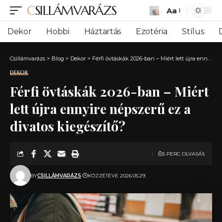
CSILLÁMVARÁZS
Aa
Font
Resizer
Dekor
Hobbi
Háztartás
Ezotéria
Stílus
Csillámvarázs
>
Blog
>
Dekor
>
Férfi övtáskák 2026-ban – Miért lett újra ennyire népszerű ez a divatos kiegészítő?
DEKOR
Férfi övtáskák 2026-ban – Miért
lett újra ennyire népszerű ez a
divatos kiegészítő?
5 PERC OLVASÁS
BY
CSILLÁMVARÁZS
KÖZZÉTÉVE 2026.05.29.