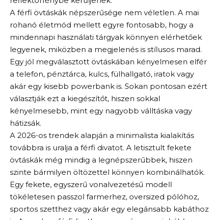
reflektorfénybe kerüljenek.
A férfi övtáskák népszerűsége nem véletlen. A mai
rohanó életmód mellett egyre fontosabb, hogy a
mindennapi használati tárgyak könnyen elérhetőek
legyenek, miközben a megjelenés is stílusos marad.
Egy jól megválasztott övtáskában kényelmesen elfér
a telefon, pénztárca, kulcs, fülhallgató, iratok vagy
akár egy kisebb powerbank is. Sokan pontosan ezért
választják ezt a kiegészítőt, hiszen sokkal
kényelmesebb, mint egy nagyobb válltáska vagy
hátizsák.
A 2026-os trendek alapján a minimalista kialakítás
továbbra is uralja a férfi divatot. A letisztult fekete
övtáskák még mindig
a legnépszerűbbek, hiszen
szinte bármilyen öltözettel könnyen kombinálhatók.
Egy fekete, egyszerű vonalvezetésű modell
tökéletesen passzol farmerhez, oversized pólóhoz,
sportos szetthez vagy akár egy elegánsabb kabáthoz