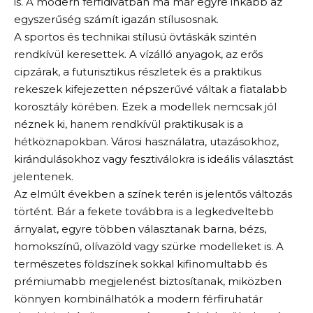
is. A modern férfidivatban ma már egyre inkább az
egyszerűség számít igazán stílusosnak.
A sportos és technikai stílusú övtáskák szintén
rendkívül keresettek. A vízálló anyagok, az erős
cipzárak, a futurisztikus részletek és a praktikus
rekeszek kifejezetten népszerűvé váltak a fiatalabb
korosztály körében. Ezek a modellek nemcsak jól
néznek ki, hanem rendkívül praktikusak is a
hétköznapokban. Városi használatra, utazásokhoz,
kirándulásokhoz vagy fesztiválokra is ideális választást
jelentenek.
Az elmúlt években a színek terén is jelentős változás
történt. Bár a fekete továbbra is a legkedveltebb
árnyalat, egyre többen választanak barna, bézs,
homokszínű, olívazöld vagy szürke modelleket is. A
természetes földszínek sokkal kifinomultabb és
prémiumabb megjelenést biztosítanak, miközben
könnyen kombinálhatók a modern férfiruhatár