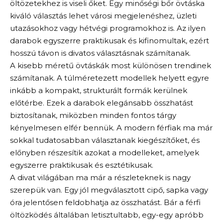
öltözetekhez is viseli őket. Egy minőségi bőr övtáska
kiváló választás lehet városi megjelenéshez, üzleti
utazásokhoz vagy hétvégi programokhoz is. Az ilyen
darabok egyszerre praktikusak és kifinomultak, ezért
hosszú távon is divatos választásnak számítanak.
A kisebb méretű övtáskák most különösen trendinek
számítanak. A túlméretezett modellek helyett egyre
inkább a kompakt, strukturált formák kerülnek
előtérbe. Ezek a darabok elegánsabb összhatást
biztosítanak, miközben minden fontos tárgy
kényelmesen elfér bennük. A modern férfiak ma már
sokkal tudatosabban választanak kiegészítőket, és
előnyben részesítik azokat a modelleket, amelyek
egyszerre praktikusak és esztétikusak.
A divat világában ma már a részleteknek is nagy
szerepük van. Egy jól megválasztott cipő, sapka vagy
óra jelentősen feldobhatja az összhatást. Bár a férfi
öltözködés általában letisztultabb, egy-egy apróbb