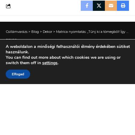
Csillámvarázs
>
Blog
>
Dekor
>
Matrica nyomtatás: „Tűnj ki a tömegből! Így tervezz és nyomtass profi matricákat bármilyen felületre.”
DEKOR
A weboldalon a minőségi felhasználói élmény érdekében sütiket
Matrica nyomtatás: „Tűnj ki a
használunk.
You can find out more about which cookies we are using or
tömegből! Így tervezz és
switch them off in
settings
.
nyomtass profi matricákat
Elfogad
bármilyen felületre.”
6 PERC OLVASÁS
BY
CSILLÁMVARÁZS
KÖZZÉTÉVE 2026.05.26.