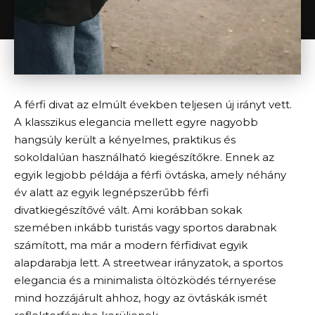
A férfi divat az elmúlt években teljesen új irányt vett.
A klasszikus elegancia mellett egyre nagyobb
hangsúly került a kényelmes, praktikus és
sokoldalúan használható kiegészítőkre. Ennek az
egyik legjobb példája a férfi övtáska, amely néhány
év alatt az egyik legnépszerűbb férfi
divatkiegészítővé vált. Ami korábban sokak
szemében inkább turistás vagy sportos darabnak
számított, ma már a modern férfidivat egyik
alapdarabja lett. A streetwear irányzatok, a sportos
elegancia és a minimalista öltözködés térnyerése
mind hozzájárult ahhoz, hogy az övtáskák ismét