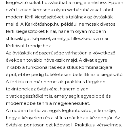
kiegészítő sokat hozzáadhat a megjelenéshez. Éppen
ezért sokan keresnek olyan webáruházakat, ahol
modern férfi kiegészítőket is találnak az övtáskák
mellé. A Karkötőshop.hu például nemcsak divatos
férfi kiegészítőket kínál, hanem olyan modern
stílusvilágot képvisel, amely jól illeszkedik a mai
férfidivat trendjeihez.
Az övtáskák népszerűsége várhatóan a következő
években tovább növekszik majd. A divat egyre
inkább a funkcionalitás és a stílus kombinációjára
épül, ebbe pedig tökéletesen beleillik ez a kiegészítő.
A férfiak ma már nemcsak praktikus tárgyként
tekintenek az övtáskára, hanem olyan
divatkiegészítőként is, amely segít egyedibbé és
modernebbé tenni a megjelenésüket.
A modern férfidivat egyik legfontosabb jellemzője,
hogy a kényelem és a stílus már kéz a kézben jár. Az
övtáska pontosan ezt képviseli. Praktikus, kényelmes,