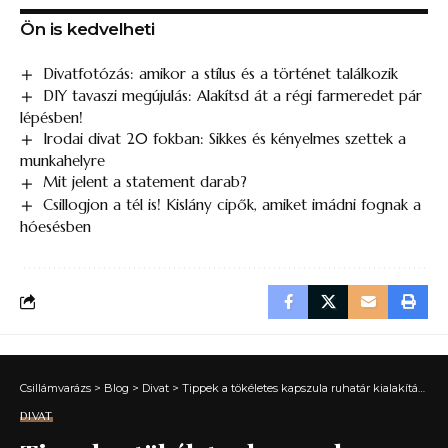
Ön is kedvelheti
Divatfotózás: amikor a stílus és a történet találkozik
DIY tavaszi megújulás: Alakítsd át a régi farmeredet pár
lépésben!
Irodai divat 20 fokban: Sikkes és kényelmes szettek a
munkahelyre
Mit jelent a statement darab?
Csillogjon a tél is! Kislány cipők, amiket imádni fognak a
hóesésben
Csillámvarázs
>
Blog
>
Divat
>
Tippek a tökéletes kapszula ruhatár kialakításához – Egyszerű és praktikus öltözködés
DIVAT