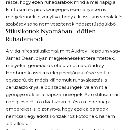
része, hogy ezen ruhadarabok mind a mai napig a
kifutókon és piros szőnyeges eseményeken is
megjelennek, bizonyítva, hogy a klasszikus vonalak és
szabások soha nem veszítenek népszerűségükből.
Stílusikonok Nyomában: Időtlen
Ruhadarabok
A világ híres stílusikonjai, mint Audrey Hepburn vagy
James Dean, olyan megjelenéseket teremtettek,
melyeket generációk óta utánoznak. Audrey
Hepburn klasszikus eleganciájának része volt az
egyszerű, de mégis kifinomult ruhaválasztás: a
ceruzaszoknya, a bő szabású ingek, valamint a
gyöngysorok és a napszemüvegek. Az ő stílusa mai
napig inspirálja a divatszakmát és a mindennapi
embereket is, bizonyítva, hogy ezek a darabok
nemcsak egy adott korszakhoz kötődnek, hanem
időtállóak.