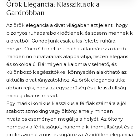
Örök Elegancia: Klasszikusok a
Gardróbban
Az örök elegancia a divat világában azt jelenti, hogy
bizonyos ruhadarabok időtlenek, és sosem mennek ki
a divatból. Gondoljunk csak a kis fekete ruhára,
melyet Coco Chanel tett halhatatlanná: ez a darab
minden nő ruhatárának alapdarabja, hiszen elegáns
és sokoldalú. Bármilyen alkalomra viselhető, és
különböző kiegészítőkkel könnyedén alakítható az
aktuális divatirányzatokhoz. Az örök elegancia titka
abban rejlik, hogy az egyszerűség és a letisztultság
mindig divatos marad.
Egy másik ikonikus klasszikus a férfiak számára a jól
szabott szmoking vagy öltöny, amely minden
hivatalos eseményen megállja a helyét. Az öltöny
nemcsak a férfiasságot, hanem a kifinomultságot és a
professzionalizmust is sugározza. Az időtlen elegancia