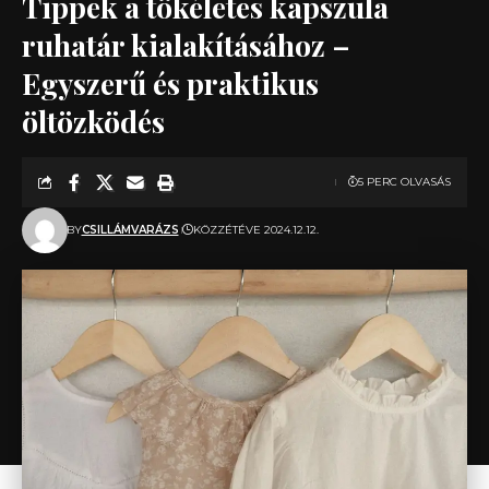
Tippek a tökéletes kapszula
ruhatár kialakításához –
Egyszerű és praktikus
öltözködés
5 PERC OLVASÁS
BY
CSILLÁMVARÁZS
KÖZZÉTÉVE 2024.12.12.