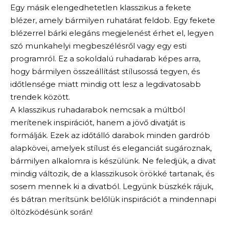
Egy másik elengedhetetlen klasszikus a fekete
blézer, amely bármilyen ruhatárat feldob. Egy fekete
blézerrel bárki elegáns megjelenést érhet el, legyen
szó munkahelyi megbeszélésről vagy egy esti
programról. Ez a sokoldalú ruhadarab képes arra,
hogy bármilyen összeállítást stílusossá tegyen, és
időtlensége miatt mindig ott lesz a legdivatosabb
trendek között.
A klasszikus ruhadarabok nemcsak a múltból
merítenek inspirációt, hanem a jövő divatját is
formálják. Ezek az időtálló darabok minden gardrób
alapkövei, amelyek stílust és eleganciát sugároznak,
bármilyen alkalomra is készülünk. Ne feledjük, a divat
mindig változik, de a klasszikusok örökké tartanak, és
sosem mennek ki a divatból. Legyünk büszkék rájuk,
és bátran merítsünk belőlük inspirációt a mindennapi
öltözködésünk során!