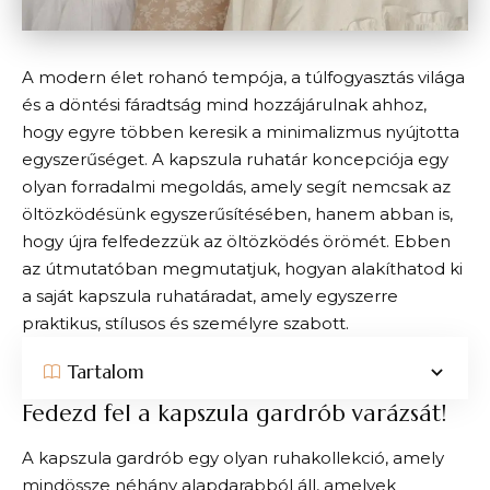
A modern élet rohanó tempója, a túlfogyasztás világa
és a döntési fáradtság mind hozzájárulnak ahhoz,
hogy egyre többen keresik a minimalizmus nyújtotta
egyszerűséget. A kapszula ruhatár koncepciója egy
olyan forradalmi megoldás, amely segít nemcsak az
öltözködésünk egyszerűsítésében, hanem abban is,
hogy újra felfedezzük az öltözködés örömét. Ebben
az útmutatóban megmutatjuk, hogyan alakíthatod ki
a saját kapszula ruhatáradat, amely egyszerre
praktikus, stílusos és személyre szabott.
Tartalom
Fedezd fel a kapszula gardrób varázsát!
A kapszula gardrób egy olyan ruhakollekció, amely
mindössze néhány alapdarabból áll, amelyek