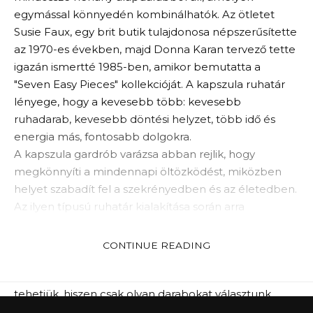
egymással könnyedén kombinálhatók. Az ötletet
Susie Faux, egy brit butik tulajdonosa népszerűsítette
az 1970-es években, majd Donna Karan tervező tette
igazán ismertté 1985-ben, amikor bemutatta a
"Seven Easy Pieces" kollekcióját. A kapszula ruhatár
lényege, hogy a kevesebb több: kevesebb
ruhadarab, kevesebb döntési helyzet, több idő és
energia más, fontosabb dolgokra.
A kapszula gardrób varázsa abban rejlik, hogy
megkönnyíti a mindennapi öltözködést, miközben
helyet szabadít fel a szekrényedben és az életedben.
Az ilyen típusú ruhatár kialakítása során arra
összpontosítunk, hogy a ruháink valóban
passzoljanak a stílusunkhoz és az életmódunkhoz.
CONTINUE READING
Ezáltal nemcsak a reggeli rohanást csökkenthetjük,
hanem a vásárlási szokásainkat is tudatosabbá
tehetjük, hiszen csak olyan darabokat választunk,
amelyeket valóban szeretünk és hasznosnak