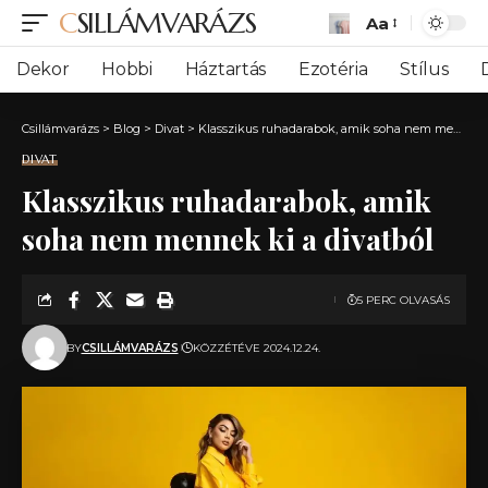
CSILLÁMVARÁZS
Aa
Font
Resizer
Dekor
Hobbi
Háztartás
Ezotéria
Stílus
Csillámvarázs
>
Blog
>
Divat
>
Klasszikus ruhadarabok, amik soha nem mennek ki a divatból
DIVAT
Klasszikus ruhadarabok, amik
soha nem mennek ki a divatból
5 PERC OLVASÁS
BY
CSILLÁMVARÁZS
KÖZZÉTÉVE 2024.12.24.