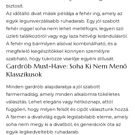
biztosít.
Az időtálló divat másik példája a fehér ing, amely az
egyik leguniverzálisabb ruhadarab. Egy jól szabott
fehér inggel soha nem lehet melléfogni, legyen szó
üzleti találkozóról vagy egy laza hétvégi kirándulásról.
A fehér ing bármilyen alsóval kombinálható, és a
megfelelő kiegészítőkkel könnyen személyre
szabható, hogy tükrözze viselője egyéni stílusát.
Gardrób Must-Have: Soha Ki Nem Menő
Klasszikusok
Minden gardrób alapdarabja a jól szabott
farmernadrág, amely minden alkalomra tökéletes
választás. Lehet elegáns vagy hétköznapi, attól
függően, hogy milyen felsőt és cipőt választunk hozzá.
A farmer a divatvilág egyik legstabilabb eleme, amely
soha nem megy ki a divatból, és generációk óta az
egyik legkedveltebb ruhadarab.