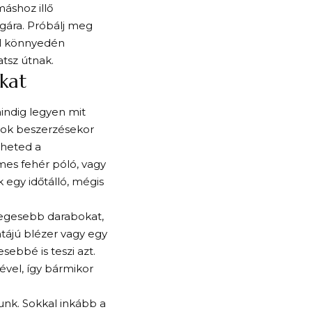
áshoz illő
ágára. Próbálj meg
al könnyedén
tsz útnak.
okat
indig legyen mit
abok beszerzésekor
theted a
mes fehér póló, vagy
 egy időtálló, mégis
egesebb darabokat,
ntájú blézer vagy egy
ebbé is teszi azt.
ével, így bármikor
junk. Sokkal inkább a