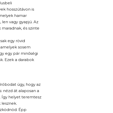
usbeli
yek hosszútávon is
 amelyek hamar
 len vagy gyapjú. Az
k maradnak, és szinte
sak egy rövid
a, amelyek sosem
agy egy pár minőségi
ak. Ezek a darabok
dróbodat úgy, hogy az
ás: nézd át alaposan a
. Így helyet teremtesz
 lesznek.
tözködnöd. Épp