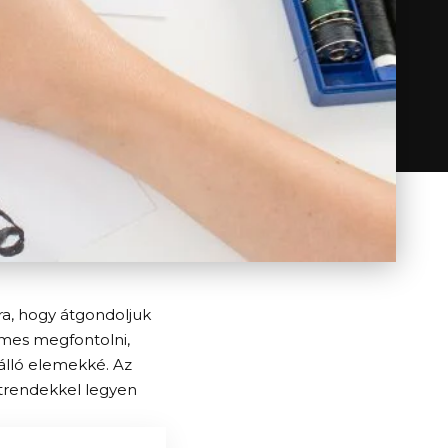
rra, hogy átgondoljuk
demes megfontolni,
tálló elemekké. Az
 trendekkel legyen
.