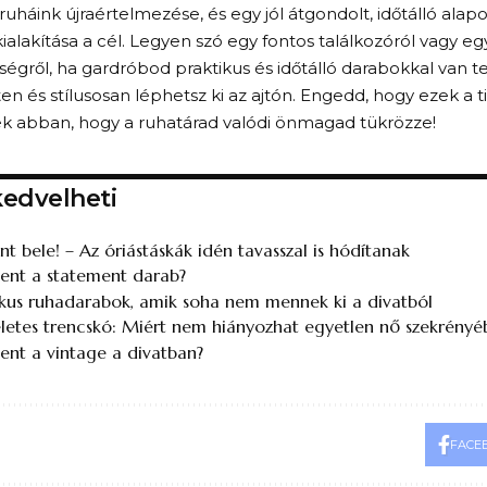
uháink újraértelmezése, és egy jól átgondolt, időtálló alap
ialakítása a cél. Legyen szó egy fontos találkozóról vagy e
égről, ha gardróbod praktikus és időtálló darabokkal van te
ten és stílusosan léphetsz ki az ajtón. Engedd, hogy ezek a ti
ek abban, hogy a ruhatárad valódi önmagad tükrözze!
kedvelheti
t bele! – Az óriástáskák idén tavasszal is hódítanak
lent a statement darab?
ikus ruhadarabok, amik soha nem mennek ki a divatból
letes trencskó: Miért nem hiányozhat egyetlen nő szekrényé
lent a vintage a divatban?
FACE