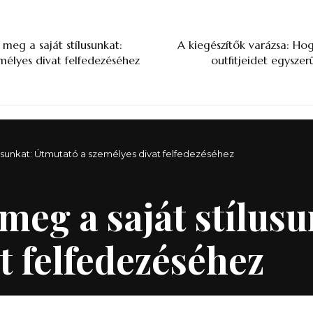
 meg a saját stílusunkat:
A kiegészítők varázsa: Ho
élyes divat felfedezéséhez
outfitjeidet egyszer
lusunkat: Útmutató a személyes divat felfedezéséhez
meg a saját stílus
t felfedezéséhez