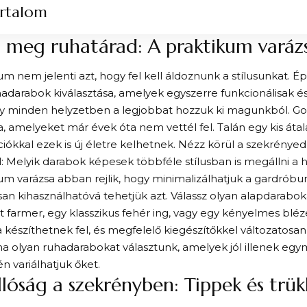
rtalom
d meg ruhatárad: A praktikum varáz
um nem jelenti azt, hogy fel kell áldoznunk a stílusunkat. 
adarabok kiválasztása, amelyek egyszerre funkcionálisak és
gy minden helyzetben a legjobbat hozzuk ki magunkból. Go
, amelyeket már évek óta nem vettél fel. Talán egy kis átala
ókkal ezek is új életre kelhetnek. Nézz körül a szekrény
 Melyik darabok képesek többféle stílusban is megállni a 
um varázsa abban rejlik, hogy minimalizálhatjuk a gardróbu
an kihasználhatóvá tehetjük azt. Válassz olyan alapdarabok
tt farmer, egy klasszikus fehér ing, vagy egy kényelmes blé
 készíthetnek fel, és megfelelő kiegészítőkkel változatosa
ha olyan ruhadarabokat választunk, amelyek jól illenek egy
 variálhatjuk őket.
llóság a szekrényben: Tippek és trü