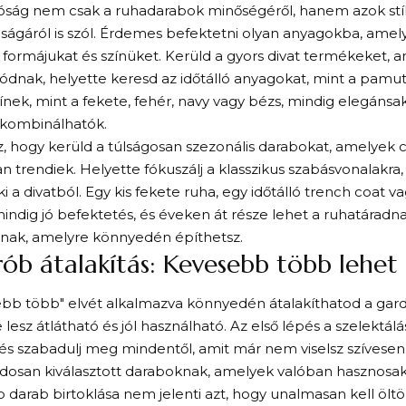
lóság nem csak a ruhadarabok minőségéről, hanem azok stíl
ságáról is szól. Érdemes befektetni olyan anyagokba, amel
formájukat és színüket. Kerüld a gyors divat termékeket,
ódnak, helyette keresd az időtálló anyagokat, mint a pamut,
zínek, mint a fekete, fehér, navy vagy bézs, mindig elegánsa
 kombinálhatók.
z, hogy kerüld a túlságosan szezonális darabokat, amelyek c
n trendiek. Helyette fókuszálj a klasszikus szabásvonalakr
 a divatból. Egy kis fekete ruha, egy időtálló trench coat v
indig jó befektetés, és éveken át része lehet a ruhatáradn
dnak, amelyre könnyedén építhetsz.
ób átalakítás: Kevesebb több lehet
ebb több" elvét alkalmazva könnyedén átalakíthatod a gar
 lesz átlátható és jól használható. Az első lépés a szelektál
 és szabadulj meg mindentől, amit már nem viselsz szívesen
ndosan kiválasztott daraboknak, amelyek valóban hasznosak
darab birtoklása nem jelenti azt, hogy unalmasan kell öl