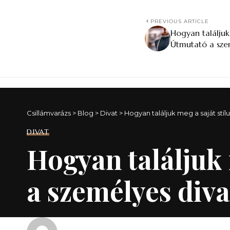
PREVIOUS ARTICLE
Hogyan találjuk
Útmutató a szem
Csillámvarázs
>
Blog
>
Divat
>
Hogyan találjuk meg a saját stí
DIVAT
Hogyan találjuk 
a személyes diva