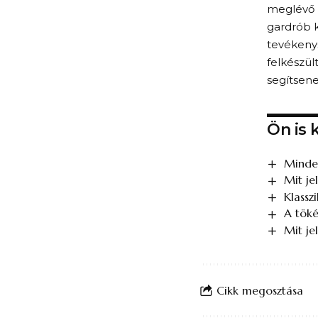
meglévő r
gardrób k
tevékenys
felkészül
segítsen
Ön is 
Minden
Mit je
Klassz
A töké
Mit je
Cikk megosztása