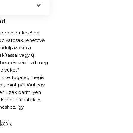
sa
Éppen ellenkezőleg!
 divatosak, lehetővé
ndolj azokra a
kítással vagy új
edben, és kérdezd meg
helyüket?
nk térfogatát, mégis
at, mint például egy
zer. Ezek bármilyen
n kombinálhatók. A
máshoz, így
kkök