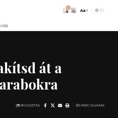
2
Aa
Font
Resizer
GYÉB
kítsd át a
darabokra
MEGOSZTÁS
5 PERC OLVASÁS