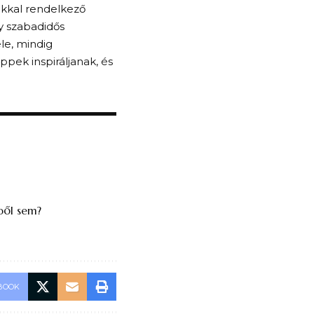
okkal rendelkező
gy szabadidős
le, mindig
ppek inspiráljanak, és
ből sem?
BOOK