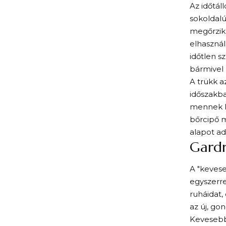
Az időtál
sokoldalú
megőrzik 
elhasznál
időtlen s
bármivel
A trükk a
időszakba
mennek ki
bőrcipő m
alapot a
Gardr
A "keves
egyszerre
ruháidat,
az új, go
Kevesebb 