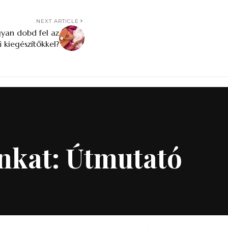
NEXT ARTICLE
gyan dobd fel az
ű kiegészítőkkel?
unkat: Útmutató