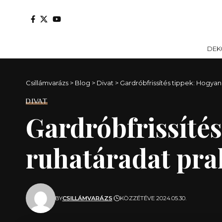
DEK
Csillámvarázs
>
Blog
>
Divat
>
Gardróbfrissítés tippek: Hogyan 
DIVAT
Gardróbfrissítés
ruhatáradat prak
BY
CSILLÁMVARÁZS
KÖZZÉTÉVE 2024.05.30.