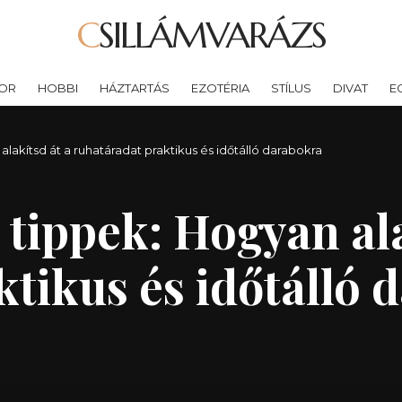
CSILLÁMVARÁZS
OR
HOBBI
HÁZTARTÁS
EZOTÉRIA
STÍLUS
DIVAT
E
alakítsd át a ruhatáradat praktikus és időtálló darabokra
 tippek: Hogyan ala
tikus és időtálló 