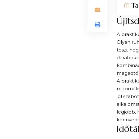
Ta
Újíts
A praktik
Olyan ruh
teszi, ho
darabokra
kombináci
magadtól:
A praktik
maximális
jól szabo
alkalomra
legjobb, 
könnyedén
Időtá