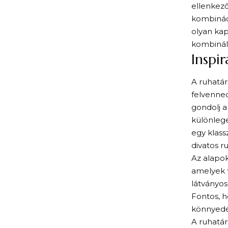
ellenkez
kombináci
olyan ka
kombinálh
Inspi
A ruhatá
felvenned
gondolj a
különlege
egy klass
divatos r
Az alapo
amelyek t
látványos
Fontos, h
könnyedé
A ruhatár