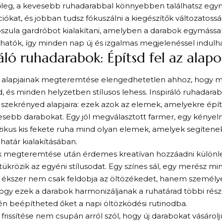
őleg, a kevesebb ruhadarabbal könnyebben találhatsz egym
ókat, és jobban tudsz fókuszálni a kiegészítők változatoss
pszula gardróbot kialakítani, amelyben a darabok egymáss
atók, így minden nap új és izgalmas megjelenéssel indulha
ráló ruhadarabok: Építsd fel az alap
r alapjainak megteremtése elengedhetetlen ahhoz, hogy m
, és minden helyzetben stílusos lehess. Inspiráló ruhadar
 szekrényed alapjaira: ezek azok az elemek, amelyekre épí
sebb darabokat. Egy jól megválasztott farmer, egy kényel
zikus kis fekete ruha mind olyan elemek, amelyek segítenek
uhatár kialakításában.
k megteremtése után érdemes kreatívan hozzáadni különl
ükrözik az egyéni stílusodat. Egy színes sál, egy merész mi
 ékszer nem csak feldobja az öltözékedet, hanem személyes
ogy ezek a darabok harmonizáljanak a ruhatárad többi rész
n beépítheted őket a napi öltözködési rutinodba.
 frissítése nem csupán arról szól, hogy új darabokat vásárol