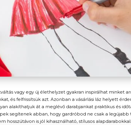
váltás vagy egy új élethelyzet gyakran inspirálhat minket a
kat, és felfrissítsük azt. Azonban a vásárlási láz helyett ér
an alakíthatjuk át a meglévő darabjainkat praktikus és idő
ippek segítenek abban, hogy gardróbod ne csak a legújabb
em hosszútávon is jól kihasználható, stílusos alapdarabokkal