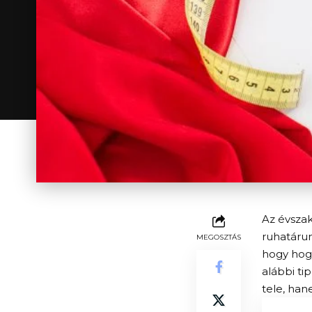
Az évszak
ruhatárun
MEGOSZTÁS
hogy hogy
alábbi t
tele, han