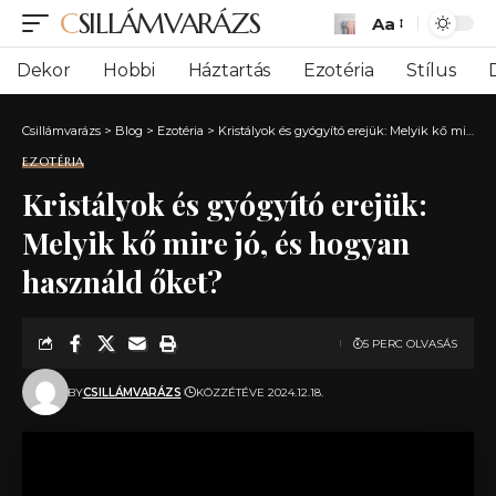
CSILLÁMVARÁZS
Aa
Font
Resizer
Dekor
Hobbi
Háztartás
Ezotéria
Stílus
Csillámvarázs
>
Blog
>
Ezotéria
>
Kristályok és gyógyító erejük: Melyik kő mire jó, és hogyan használd őket?
EZOTÉRIA
Kristályok és gyógyító erejük:
Melyik kő mire jó, és hogyan
használd őket?
5 PERC OLVASÁS
BY
CSILLÁMVARÁZS
KÖZZÉTÉVE 2024.12.18.