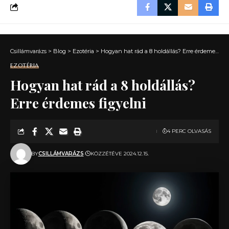
Csillámvarázs
>
Blog
>
Ezotéria
>
Hogyan hat rád a 8 holdállás? Erre érdemes figyelni
EZOTÉRIA
Hogyan hat rád a 8 holdállás?
Erre érdemes figyelni
4 PERC OLVASÁS
BY
CSILLÁMVARÁZS
KÖZZÉTÉVE 2024.12.15.