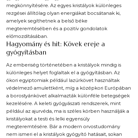
megkönnyítésére. Az egyes kristályok különleges
rezgései állítólag olyan energiákat bocsátanak ki,
amelyek segíthetnek a belső béke
megteremtésében és a pozitív gondolatok
előmozdításában.
Hagyomány és hit: Kövek ereje a
gyógyításban
Az emberiség történetében a kristályok mindig is
különleges helyet foglaltak el a gyógyításban. Az
ókori egyiptomiak például lazúrkövet használtak
védelmező amulettként, míg a középkori Európában
a borostyánkövet alkalmazták különféle betegségek
kezelésére. A keleti gyógyászati rendszerek, mint
például az ajurvéda, ma is széles körben használják a
kristályokat a testi és lelki egyensúly
megteremtésére. Bár a modern orvostudomány
nem ismeri el a kristályok gyógyító hatásait, sokan