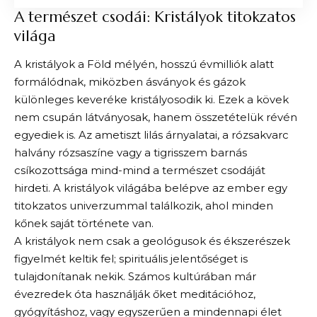
A természet csodái: Kristályok titokzatos
világa
A kristályok a Föld mélyén, hosszú évmilliók alatt
formálódnak, miközben ásványok és gázok
különleges keveréke kristályosodik ki. Ezek a kövek
nem csupán látványosak, hanem összetételük révén
egyediek is. Az ametiszt lilás árnyalatai, a rózsakvarc
halvány rózsaszíne vagy a tigrisszem barnás
csíkozottsága mind-mind a természet csodáját
hirdeti. A kristályok világába belépve az ember egy
titokzatos univerzummal találkozik, ahol minden
kőnek saját története van.
A kristályok nem csak a geológusok és ékszerészek
figyelmét keltik fel; spirituális jelentőséget is
tulajdonítanak nekik. Számos kultúrában már
évezredek óta használják őket meditációhoz,
gyógyításhoz, vagy egyszerűen a mindennapi élet