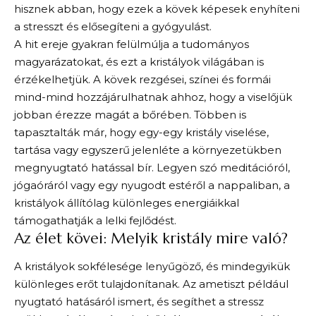
hisznek abban, hogy ezek a kövek képesek enyhíteni
a stresszt és elősegíteni a gyógyulást.
A hit ereje gyakran felülmúlja a tudományos
magyarázatokat, és ezt a kristályok világában is
érzékelhetjük. A kövek rezgései, színei és formái
mind-mind hozzájárulhatnak ahhoz, hogy a viselőjük
jobban érezze magát a bőrében. Többen is
tapasztalták már, hogy egy-egy kristály viselése,
tartása vagy egyszerű jelenléte a környezetükben
megnyugtató hatással bír. Legyen szó meditációról,
jógaóráról vagy egy nyugodt estéről a nappaliban, a
kristályok állítólag különleges energiáikkal
támogathatják a lelki fejlődést.
Az élet kövei: Melyik kristály mire való?
A kristályok sokfélesége lenyűgöző, és mindegyikük
különleges erőt tulajdonítanak. Az ametiszt például
nyugtató hatásáról ismert, és segíthet a stressz