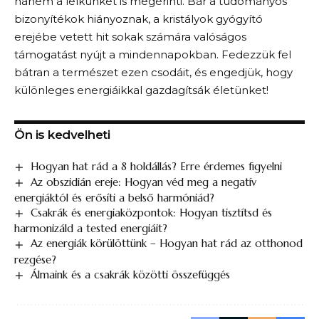
hanem a lelkünket is megérinti. Bár a tudományos
bizonyítékok hiányoznak, a kristályok gyógyító
erejébe vetett hit sokak számára valóságos
támogatást nyújt a mindennapokban. Fedezzük fel
bátran a természet ezen csodáit, és engedjük, hogy
különleges energiáikkal gazdagítsák életünket!
Ön is kedvelheti
Hogyan hat rád a 8 holdállás? Erre érdemes figyelni
Az obszidián ereje: Hogyan véd meg a negatív
energiáktól és erősíti a belső harmóniád?
Csakrák és energiaközpontok: Hogyan tisztítsd és
harmonizáld a tested energiáit?
Az energiák körülöttünk – Hogyan hat rád az otthonod
rezgése?
Álmaink és a csakrák közötti összefüggés