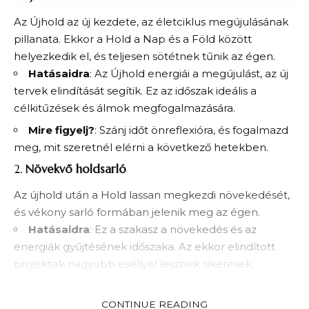
Az Újhold az új kezdete, az életciklus megújulásának
pillanata. Ekkor a Hold a Nap és a Föld között
helyezkedik el, és teljesen sötétnek tűnik az égen.
Hatásaidra
: Az Újhold energiái a megújulást, az új
tervek elindítását segítik. Ez az időszak ideális a
célkitűzések és álmok megfogalmazására.
Mire figyelj?
: Szánj időt önreflexióra, és fogalmazd
meg, mit szeretnél elérni a következő hetekben.
2.
Növekvő holdsarló
Az újhold után a Hold lassan megkezdi növekedését,
és vékony sarló formában jelenik meg az égen.
Hatásaidra
: Ez a szakasz a növekedés és az
energiák gyűjtésének időszaka. Az ekkor elindított
projektek nagyobb eséllyel lesznek sikeresek.
Mire figyelj?
: Legyél kitartó, és fókuszálj a céljaidra.
Figyelj arra is, hogy fenntartsd a belső motivációdat.
CONTINUE READING