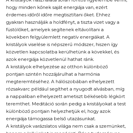
hogy minden kőnek saját energiája van, ezért
érdemes időről időre megtisztítani őket. Ehhez
gyakran használják a holdfényt, a tiszta vizet vagy a
füstölőket, amelyek segítenek eltávolítani a
kövekben felgyülemlett negatív energiákat. A
kristályok viselése is népszerű módszer, hiszen így
közvetlen kapcsolatba kerülhetünk a kövekkel, és
azok energiája közvetlenül hathat ránk.
A kristályok elhelyezése az otthon különböző
pontjain szintén hozzájárulhat a harmónia
megteremtéséhez. A hálószobában elhelyezett
rózsakvarc például segíthet a nyugodt alvásban, míg
a nappaliban elhelyezett ametiszt békésebb légkört
teremthet. Meditáció során pedig a kristályokat a test
különböző pontjain helyezhetjük el, hogy azok
energiája támogassa belső utazásunkat.
A kristályok varázslatos világa nem csak a szemünket,