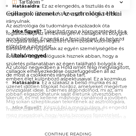
Tartalom
Hatásaidra
: Ez az elengedés, a tisztulás és a
Csillagok üzenete: Az asztrológia titkai
regeneráció időszaka. Az energiák inkább befelé
irányulnak.
Az asztrológia ősi tudománya évszázadok óta
Mire figyelj?
: Takarítsd meg a környezetedet és a
foglalkoztatja az emberiséget. A csillagok és bolygók
gondolataidat. Engedd el a feszültséget, és helyezd
mozgása alapján készített elemzések különleges
előtérbe a pihenést.
betekintést nyújtanak az egyén személyiségébe és
7.
Utolsó negyed
sorsába. Az asztrológusok hisznek abban, hogy a
születés pillanatában az égen található bolygók és
Az utolsó negyedben a Hold ismét félig megvilágított,
csillagok elhelyezkedése összefüggésben áll az
de most a csökkenés irányába tart.
emberi élet különböző aspektusaival. Ez a kozmikus
Hatásaidra
: Ez a szakasz a belső munka és az
üzenet időtlen titkokat hordoz, amelyeket megértve
önvizsgálat ideje. Érdemes átgondolnod, mi az, ami
jobban eligazodhatunk saját életünk útvesztőiben.
sikerült, és mit kellene máshogy csinálnod a jövőben.
Míg sokan szkeptikusan tekintenek az asztrológiára,
Mire figyelj?
: Készülj fel a megújulásra, és engedd
mások számára ez a tudomány személyes
meg magadnak, hogy lezárj bizonyos fejezeteket.
útmutatásként szolgál. Az asztrológia nem csupán a
8.
Balsarló (fogyó holdsarló)
jövő fürkészésének eszköze, hanem egy mélyebb
önismereti út, amely segít megtalálni a harmóniát a
CONTINUE READING
Ez a szakasz közvetlenül az újhold előtt jön, amikor a