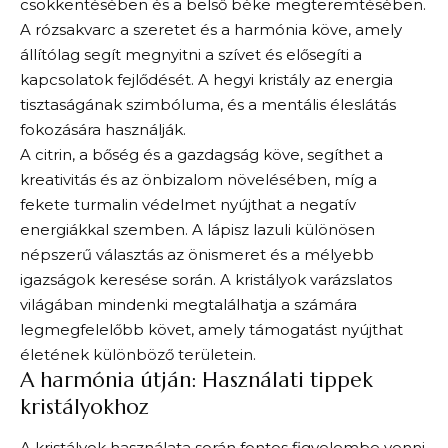
csökkentésében és a belső béke megteremtésében.
A rózsakvarc a szeretet és a harmónia köve, amely
állítólag segít megnyitni a szívet és elősegíti a
kapcsolatok fejlődését. A hegyi kristály az energia
tisztaságának szimbóluma, és a mentális éleslátás
fokozására használják.
A citrin, a bőség és a gazdagság köve, segíthet a
kreativitás és az önbizalom növelésében, míg a
fekete turmalin védelmet nyújthat a negatív
energiákkal szemben. A lápisz lazuli különösen
népszerű választás az önismeret és a mélyebb
igazságok keresése során. A kristályok varázslatos
világában mindenki megtalálhatja a számára
legmegfelelőbb követ, amely támogatást nyújthat
életének különböző területein.
A harmónia útján: Használati tippek
kristályokhoz
A kristályok használata során fontos figyelembe venni,