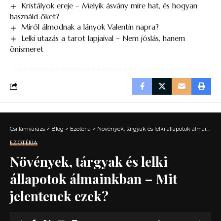
Kristályok ereje – Melyik ásvány mire hat, és hogyan
használd őket?
Miről álmodnak a lányok Valentin napra?
Lelki utazás a tarot lapjaival – Nem jóslás, hanem
önismeret
Csillámvarázs
>
Blog
>
Ezotéria
>
Növények, tárgyak és lelki állapotok álmainkban – Mit jelentenek ezek?
EZOTÉRIA
Növények, tárgyak és lelki
állapotok álmainkban – Mit
jelentenek ezek?