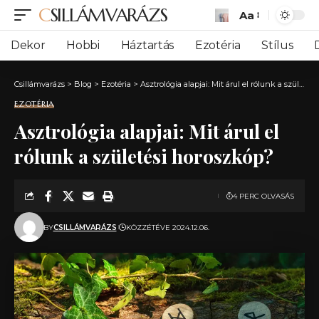
CSILLÁMVARÁZS
Aa
Font
Resizer
Dekor
Hobbi
Háztartás
Ezotéria
Stílus
Csillámvarázs
>
Blog
>
Ezotéria
>
Asztrológia alapjai: Mit árul el rólunk a születési horoszkóp?
EZOTÉRIA
Asztrológia alapjai: Mit árul el
rólunk a születési horoszkóp?
4 PERC OLVASÁS
BY
CSILLÁMVARÁZS
KÖZZÉTÉVE 2024.12.06.