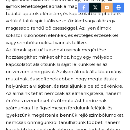
álmok lehetőséget adnak a magasabb
tudatállapotok elérésére, és kapcsolatba léphetünk
velük általuk spirituális vezetőinkkel vagy akár egy
magasabb rendű bölcsességgel. Az ilyen álmok
sokszor különösen élénkek, és erőteljes érzésekkel
vagy szimbólumokkal vannak telítve.
Az álmok spirituális aspektusainak megértése
hozzásegíthet minket ahhoz, hogy egy mélyebb
kapcsolatot alakítsunk ki saját lelkünkkel és az
univerzum energiáival. Az ilyen álmok általában irányt
mutatnak, és segítenek abban, hogy megtaláljuk a
helyünket a világban, és rátaláljunk a belső békénkre.
Az álmaink tehát nemcsak az elménk játéka, hanem
értékes üzeneteket és útmutatást hordoznak
számunkra. Ha figyelmesen fordulunk feléjük, és
igyekszünk megérteni a bennük rejlő szimbólumokat,
nemcsak önmagunkról tanulhatunk többet, hanem
közelebb kerülhetünk ahhoz is, hogy tudatosabban