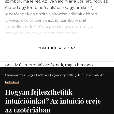
szimbóluma lehet. Az ilyen álom arra utalhat, hogy az
életed egy fontos időszakában vagy, amikor új
lehetőségek és pozitív változások állnak előtted.
A virágok különösen gazdag szimbolikával
rendelkeznek. A rózsa például a szeretetet, a
szenvedélyt vagy a rejtett érzelmeket
szimbolizálhatja. Ugyanakkor egy elszáradt virág az
elmúlás, a veszteség vagy a csalódás jelképe lehet. Az
CONTINUE READING
álom értelmezése függ attól, milyen állapotban látjuk
a növényt: az egészséges, élénk növények általában
pozitív üzenetet közvetítenek, míg a hervadó,
pusztuló növények az életünkben jelen lévő negatív
Csillámvarázs
>
Blog
>
Ezotéria
>
Hogyan fejleszthetjük intuícióinkat? Az intuíció ereje az ezotériában
érzelmeket, kihívásokat tükrözhetik.
EZOTÉRIA
Hogyan fejleszthetjük
intuícióinkat? Az intuíció ereje
az ezotériában