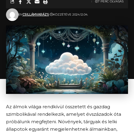
7 PERC OLVASÁS
BY
CSILLÁMVARÁZS
KÖZZÉTÉVE 2024.12.04.
Az álmok világa rendkívül összetett és gazdag
szimbolikával rendelkezik, amelyet évszázadok óta
próbálunk megfejteni. Növények, tárgyak és lelki
állapotok egyaránt megjelenhetnek álmainkban,