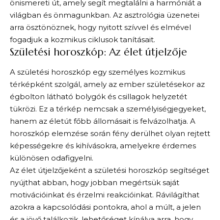
önismereti út, amely segít megtalálni a harmóniát a
világban és önmagunkban. Az asztrológia üzenetei
arra ösztönöznek, hogy nyitott szívvel és elmével
fogadjuk a kozmikus ciklusok tanításait.
Születési horoszkóp: Az élet útjelzője
A születési horoszkóp egy személyes kozmikus
térképként szolgál, amely az ember születésekor az
égbolton látható bolygók és csillagok helyzetét
tükrözi. Ez a térkép nemcsak a személyiségjegyeket,
hanem az életút főbb állomásait is felvázolhatja. A
horoszkóp elemzése során fény derülhet olyan rejtett
képességekre és kihívásokra, amelyekre érdemes
különösen odafigyelni.
Az élet útjelzőjeként a születési horoszkóp segítséget
nyújthat abban, hogy jobban megértsük saját
motivációinkat és érzelmi reakcióinkat. Rávilágíthat
azokra a kapcsolódási pontokra, ahol a múlt, a jelen
és a jövő találkozik, lehetőséget kínálva arra, hogy