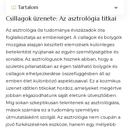
Tartalom
Csillagok üzenete: Az asztrológia titkai
Az asztrológia ősi tudománya évszázadok óta
foglalkoztatja az emberiséget. A csillagok és bolygók
mozgása alapján készített elemzések különleges
betekintést nyújtanak az egyén személyiségébe és
sorsába. Az asztrológusok hisznek abban, hogy a
születés pillanatában az égen található bolygók és
csillagok elhelyezkedése összefüggésben áll az
emberi élet különböző aspektusaival. Ez a kozmikus
üzenet időtlen titkokat hordoz, amelyeket megértve
jobban eligazodhatunk saját életünk útvesztőiben.
Míg sokan szkeptikusan tekintenek az asztrológiára,
mások számára ez a tudomány személyes
útmutatásként szolgál. Az asztrológia nem csupán a
jövő fürkészésének eszköze, hanem egy mélyebb