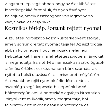
világítótérkép segít abban, hogy az élet kihívásait
lehetőségekké formáljuk, és olyan ösvényen
haladjunk, amely összhangban van legmélyebb
vágyainkkal és céljainkkal.
Kozmikus térkép: Sorsunk rejtett nyomai
A születési horoszkóp kozmikus térképként szolgál,
amely sorsunk rejtett nyomait tárja fel. Az asztrológia
abban különleges, hogy nemcsak a jelenlegi
helyzetünket, hanem a lehetséges jövőbeni irányokat
is megmutatja. Ez a térkép nemcsak az asztrológusok
számára értékes eszköz, hanem bárki számára, aki
nyitott a belső utazásra és az önismeret mélyítésére.
A sorsunkban rejlő nyomok felfedése során az
asztrológia segít kapcsolatba lépnünk belső
bölcsességünkkel. A horoszkóp egyfajta láthatatlan
iránytűként működik, amely megmutatja, hol
találhatók életünkben azok a lehetőségek és