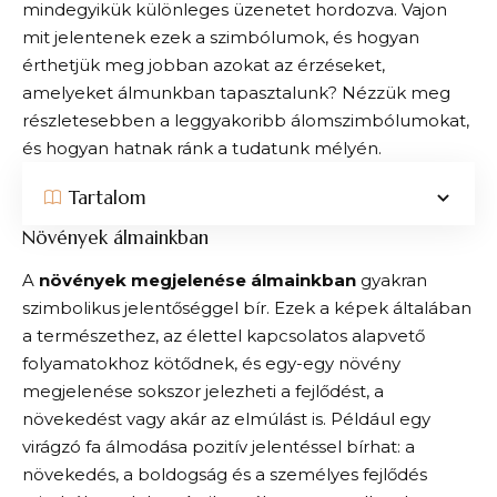
mindegyikük különleges üzenetet hordozva. Vajon
mit jelentenek ezek a szimbólumok, és hogyan
érthetjük meg jobban azokat az érzéseket,
amelyeket álmunkban tapasztalunk? Nézzük meg
részletesebben a leggyakoribb álomszimbólumokat,
és hogyan hatnak ránk a tudatunk mélyén.
Tartalom
Növények álmainkban
A
növények megjelenése álmainkban
gyakran
szimbolikus jelentőséggel bír. Ezek a képek általában
a természethez, az élettel kapcsolatos alapvető
folyamatokhoz kötődnek, és egy-egy növény
megjelenése sokszor jelezheti a fejlődést, a
növekedést vagy akár az elmúlást is. Például egy
virágzó fa álmodása pozitív jelentéssel bírhat: a
növekedés, a boldogság és a személyes fejlődés