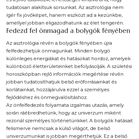
tudatosan alakítsuk sorsunkat. Az asztrológia nem
ígér fix jövőképet, hanem eszközt ad a kezünkbe,
amellyel jobban eligazodhatunk az élet tengerén.
Fedezd fel önmagad a bolygók fényében
Az asztrológia révén a bolygók fényében újra
felfedezhetjük önmagunkat. Minden bolygó
különleges energiákat és hatásokat hordoz, amelyek
különböző életterületeinket befolyásolják. A születési
horoszkópban rejlő információk megértése révén
jobban tudatosíthatjuk belső erőforrásainkat és
korlátainkat, hozzájárulva ezzel a személyes
fejlődéshez és önmegvalósításhoz.
Az önfelfedezés folyamata izgalmas utazás, amely
során ráébredhetünk, hogy az univerzum miként
rezonál személyes történetünkkel. A bolygók hatásait
felismerve nemcsak a külső világot, de belső
univerzumunkat is jobban megérthetjük. Ez a belső