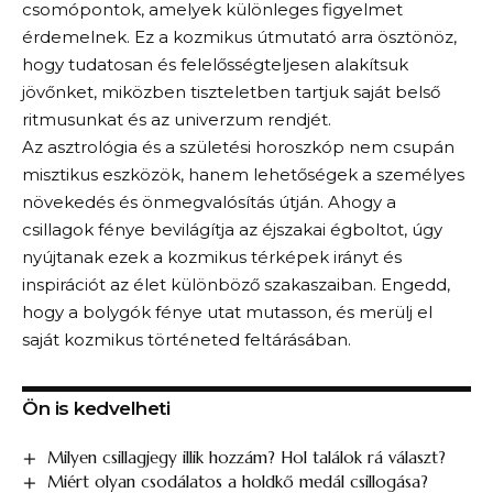
csomópontok, amelyek különleges figyelmet
érdemelnek. Ez a kozmikus útmutató arra ösztönöz,
hogy tudatosan és felelősségteljesen alakítsuk
jövőnket, miközben tiszteletben tartjuk saját belső
ritmusunkat és az univerzum rendjét.
Az asztrológia és a születési horoszkóp nem csupán
misztikus eszközök, hanem lehetőségek a személyes
növekedés és önmegvalósítás útján. Ahogy a
csillagok fénye bevilágítja az éjszakai égboltot, úgy
nyújtanak ezek a kozmikus térképek irányt és
inspirációt az élet különböző szakaszaiban. Engedd,
hogy a bolygók fénye utat mutasson, és merülj el
saját kozmikus történeted feltárásában.
Ön is kedvelheti
Milyen csillagjegy illik hozzám? Hol találok rá választ?
Miért olyan csodálatos a holdkő medál csillogása?