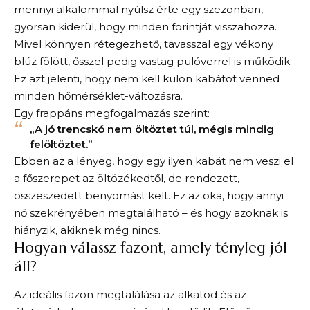
mennyi alkalommal nyúlsz érte egy szezonban,
gyorsan kiderül, hogy minden forintját visszahozza.
Mivel könnyen rétegezhető, tavasszal egy vékony
blúz fölött, ősszel pedig vastag pulóverrel is működik.
Ez azt jelenti, hogy nem kell külön kabátot venned
minden hőmérséklet-változásra.
Egy frappáns megfogalmazás szerint:
„A jó trencskó nem öltöztet túl, mégis mindig
felöltöztet.”
Ebben az a lényeg, hogy egy ilyen kabát nem veszi el
a főszerepet az öltözékedtől, de rendezett,
összeszedett benyomást kelt. Ez az oka, hogy annyi
nő szekrényében megtalálható – és hogy azoknak is
hiányzik, akiknek még nincs.
Hogyan válassz fazont, amely tényleg jól
áll?
Az ideális fazon megtalálása az alkatod és az