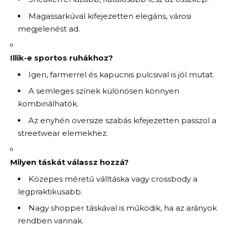
Magassarkúval kifejezetten elegáns, városi
megjelenést ad.
Illik-e sportos ruhákhoz?
Igen, farmerrel és kapucnis pulcsival is jól mutat.
A semleges színek különösen könnyen
kombinálhatók.
Az enyhén oversize szabás kifejezetten passzol a
streetwear elemekhez.
Milyen táskát válassz hozzá?
Közepes méretű válltáska vagy crossbody a
legpraktikusabb.
Nagy shopper táskával is működik, ha az arányok
rendben vannak.