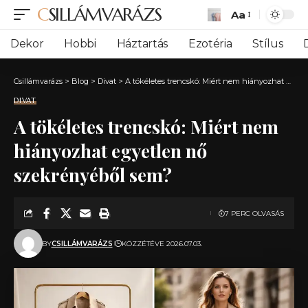
CSILLÁMVARÁZS
Aa
Font
Resizer
Dekor
Hobbi
Háztartás
Ezotéria
Stílus
Csillámvarázs
>
Blog
>
Divat
>
A tökéletes trencskó: Miért nem hiányozhat egyetlen nő szekrényéből sem?
DIVAT
A tökéletes trencskó: Miért nem
hiányozhat egyetlen nő
szekrényéből sem?
7 PERC OLVASÁS
BY
CSILLÁMVARÁZS
KÖZZÉTÉVE 2026.07.03.