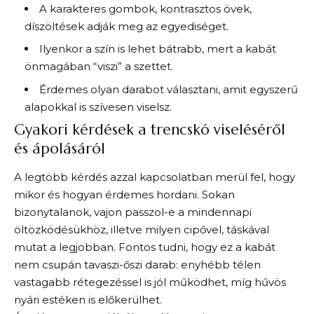
A karakteres gombok, kontrasztos övek,
díszöltések adják meg az egyediséget.
Ilyenkor a szín is lehet bátrabb, mert a kabát
önmagában “viszi” a szettet.
Érdemes olyan darabot választani, amit egyszerű
alapokkal is szívesen viselsz.
Gyakori kérdések a trencskó viseléséről
és ápolásáról
A legtöbb kérdés azzal kapcsolatban merül fel, hogy
mikor és hogyan érdemes hordani. Sokan
bizonytalanok, vajon passzol-e a mindennapi
öltözködésükhöz, illetve milyen cipővel, táskával
mutat a legjobban. Fontos tudni, hogy ez a kabát
nem csupán tavaszi-őszi darab: enyhébb télen
vastagabb rétegezéssel is jól működhet, míg hűvös
nyári estéken is előkerülhet.