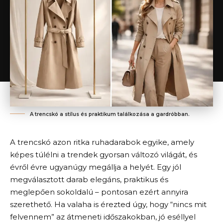
A trencskó a stílus és praktikum találkozása a gardróbban.
A trencskó azon ritka ruhadarabok egyike, amely
képes túlélni a trendek gyorsan változó világát, és
évről évre ugyanúgy megállja a helyét. Egy jól
megválasztott darab elegáns, praktikus és
meglepően sokoldalú – pontosan ezért annyira
szerethető. Ha valaha is érezted úgy, hogy “nincs mit
felvennem” az átmeneti időszakokban, jó eséllyel