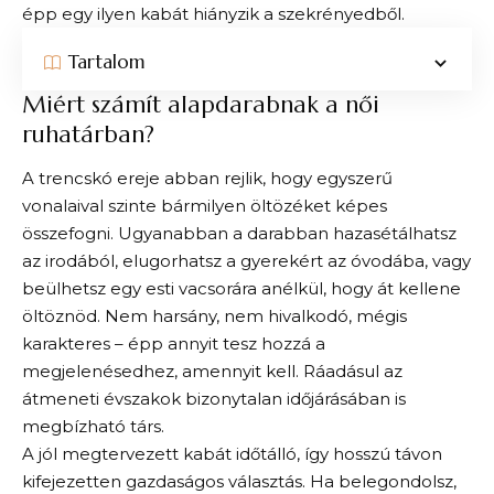
épp egy ilyen kabát hiányzik a szekrényedből.
Tartalom
Miért számít alapdarabnak a női
ruhatárban?
A trencskó ereje abban rejlik, hogy egyszerű
vonalaival szinte bármilyen öltözéket képes
összefogni. Ugyanabban a darabban hazasétálhatsz
az irodából, elugorhatsz a gyerekért az óvodába, vagy
beülhetsz egy esti vacsorára anélkül, hogy át kellene
öltöznöd. Nem harsány, nem hivalkodó, mégis
karakteres – épp annyit tesz hozzá a
megjelenésedhez, amennyit kell. Ráadásul az
átmeneti évszakok bizonytalan időjárásában is
megbízható társ.
A jól megtervezett kabát időtálló, így hosszú távon
kifejezetten gazdaságos választás. Ha belegondolsz,