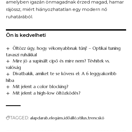
amelyben igazán önmagadnak érzed magad, hamar
rájössz, miért hiányozhatatlan egy modern nő
ruhatárából.
Ön is kedvelheti
Öltözz úgy, hogy vékonyabbnak tűnj! – Optikai tuning
tavaszi ruhákkal
Mire jó a supinált cipő és mire nem? Tévhitek vs.
valóság
Divatbakik, amiket te se kövess el: A 6 leggyakoribb
hiba
Mit jelent a color blocking?
Mit jelent a high-low öltözködés?
TAGGED:
alapdarab
elegáns
időálló
stílus
trencskó