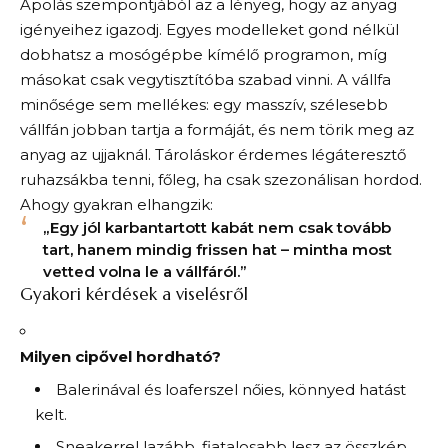
Ápolás szempontjából az a lényeg, hogy az anyag
igényeihez igazodj. Egyes modelleket gond nélkül
dobhatsz a mosógépbe kímélő programon, míg
másokat csak vegytisztítóba szabad vinni. A vállfa
minősége sem mellékes: egy masszív, szélesebb
vállfán jobban tartja a formáját, és nem törik meg az
anyag az ujjaknál. Tároláskor érdemes légáteresztő
ruhazsákba tenni, főleg, ha csak szezonálisan hordod.
Ahogy gyakran elhangzik:
„Egy jól karbantartott kabát nem csak tovább
tart, hanem mindig frissen hat – mintha most
vetted volna le a vállfáról.”
Gyakori kérdések a viselésről
Milyen cipővel hordható?
Balerinával és loaferszel nőies, könnyed hatást
kelt.
Sneakerrel lazább, fiatalosabb lesz az összkép.