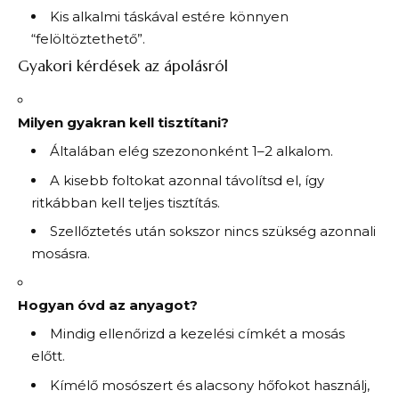
Kis alkalmi táskával estére könnyen
“felöltöztethető”.
Gyakori kérdések az ápolásról
Milyen gyakran kell tisztítani?
Általában elég szezononként 1–2 alkalom.
A kisebb foltokat azonnal távolítsd el, így
ritkábban kell teljes tisztítás.
Szellőztetés után sokszor nincs szükség azonnali
mosásra.
Hogyan óvd az anyagot?
Mindig ellenőrizd a kezelési címkét a mosás
előtt.
Kímélő mosószert és alacsony hőfokot használj,