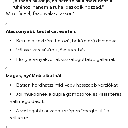
„A fazon akkor jó, ha nem te alkalmazkodsz a
ruhához, hanem a ruha igazodik hozzád.”
Mire figyelj fazonválasztáskor?
Alacsonyabb testalkat esetén
:
Kerüld az extrém hosszú, bokáig érő darabokat.
Válassz karcsúsított, öves szabást.
Előny a V-nyakvonal, visszafogottabb gallérral.
Magas, nyúlánk alkatnál
:
Bátran hordhatsz midi vagy hosszabb verziókat.
Jól működnek a dupla gombsorok és karakteres
vállmegoldások.
A vastagabb anyagok szépen “megtöltik” a
sziluettet.