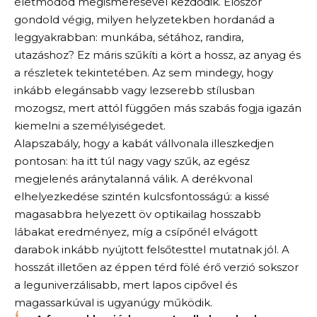
életmódod megismerésével kezdődik. Először
gondold végig, milyen helyzetekben hordanád a
leggyakrabban: munkába, sétához, randira,
utazáshoz? Ez máris szűkíti a kört a hossz, az anyag és
a részletek tekintetében. Az sem mindegy, hogy
inkább elegánsabb vagy lezserebb stílusban
mozogsz, mert attól függően más szabás fogja igazán
kiemelni a személyiségedet.
Alapszabály, hogy a kabát vállvonala illeszkedjen
pontosan: ha itt túl nagy vagy szűk, az egész
megjelenés aránytalanná válik. A derékvonal
elhelyezkedése szintén kulcsfontosságú: a kissé
magasabbra helyezett öv optikailag hosszabb
lábakat eredményez, míg a csípőnél elvágott
darabok inkább nyújtott felsőtesttel mutatnak jól. A
hosszát illetően az éppen térd fölé érő verzió sokszor
a leguniverzálisabb, mert lapos cipővel és
magassarkúval is ugyanúgy működik.