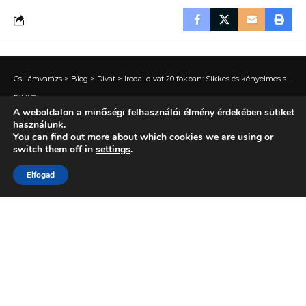
Csillámvarázs
>
Blog
>
Divat
>
Irodai divat 20 fokban: Sikkes és kényelmes szettek a munkahelyre
DIVAT
A weboldalon a minőségi felhasználói élmény érdekében sütiket
Irodai divat 20 fokban: Sikkes és
használunk.
You can find out more about which cookies we are using or
kényelmes szettek a munkahelyre
switch them off in
settings
.
Elfogad
6 PERC OLVASÁS
BY
CSILLÁMVARÁZS
KÖZZÉTÉVE 2026.06.27.