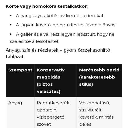
Körte vagy homokóra testalkatkor
:
A hangsúlyos, kötős öv kiemeli a derekat.
A lágyan követő, de nem feszes fazon előnyös.
A gallér és a vállrész legyen letisztult, hogy ne
szélesítse a felsőtestet.
Anyag, szín és részletek – gyors összehasonlító
táblázat
Szempont
Konzervatív
Merészebb opció
megoldás
(karakteresebb
(biztos
stílus)
választás)
Anyag
Pamutkeverék,
Vászonhatású,
gabardin,
strukturált
vízlepergető
keverék, mintás
szövet
bélés