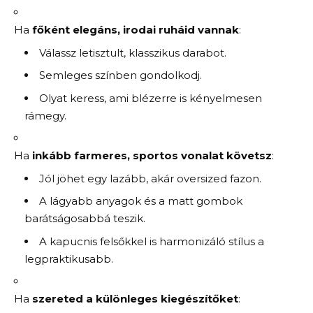
Ha
főként elegáns, irodai ruháid vannak
:
Válassz letisztult, klasszikus darabot.
Semleges színben gondolkodj.
Olyat keress, ami blézerre is kényelmesen
rámegy.
Ha
inkább farmeres, sportos vonalat követsz
:
Jól jöhet egy lazább, akár oversized fazon.
A lágyabb anyagok és a matt gombok
barátságosabbá teszik.
A kapucnis felsőkkel is harmonizáló stílus a
legpraktikusabb.
Ha
szereted a különleges kiegészítőket
: