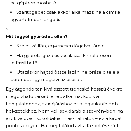
ha gépben mosható.
Szárítógépet csak akkor alkalmazz, ha a címke
egyértelműen engedi.
Mit tegyél gyűrődés ellen?
Széles vállfán, egyenesen lógatva tárold.
Ha gyűrött, gőzölős vasalással kíméletesen
felfrissíthető.
Utazáskor hajtsd össze lazán, ne préseld tele a
bőröndöt, így megőrzi az esését.
Egy átgondoltan kiválasztott trencskó hosszú évekre
megbízható társad lehet: alkalmazkodik a
hangulatodhoz, az időjáráshoz és a legkülönfélébb
helyzetekhez. Nem kell sok darab a szekrényben, ha
azok valóban sokoldalúan használhatók – ez a kabát
pontosan ilyen. Ha megtalálod azt a fazont és színt,