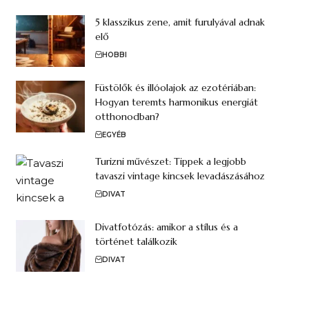
5 klasszikus zene, amit furulyával adnak
elő
HOBBI
Füstölők és illóolajok az ezotériában:
Hogyan teremts harmonikus energiát
otthonodban?
EGYÉB
Turizni művészet: Tippek a legjobb
tavaszi vintage kincsek levadászásához
DIVAT
Divatfotózás: amikor a stílus és a
történet találkozik
DIVAT