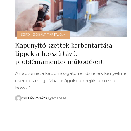
SZPONZORÁLT TARTALOM
Kapunyitó szettek karbantartása:
tippek a hosszú távú,
problémamentes működésért
Az automata kapumozgató rendszerek kényelme
csendes megbízhatóságukban rejlik, ám ez a
hosszú…
CSILLÁMVARÁZS
2025.05.26.