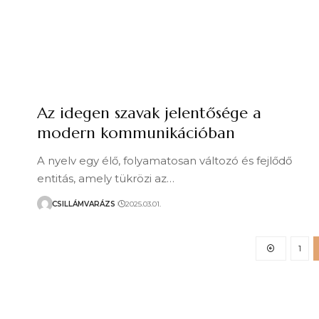
Az idegen szavak jelentősége a
modern kommunikációban
A nyelv egy élő, folyamatosan változó és fejlődő
entitás, amely tükrözi az…
CSILLÁMVARÁZS
2025.03.01.
1