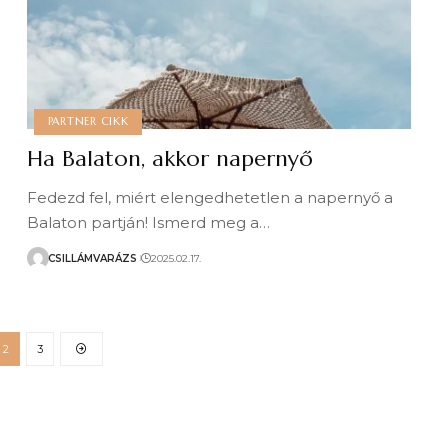
PARTNER CIKK
Ha Balaton, akkor napernyő
Fedezd fel, miért elengedhetetlen a napernyő a
Balaton partján! Ismerd meg a…
CSILLÁMVARÁZS
2025.02.17.
2
3