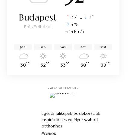
Budapest
°
°
33
_
31
41%
Erős Felhőzet
4 km/h
pén
szo
vas
hét
ked
°C
°C
°C
°C
°C
30
32
33
38
39
- ADVERTISEMENT -
Egyedi faliképek és dekorációk:
Inspiráció a személyre szabott
otthonhoz
DEKOR