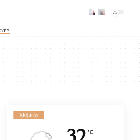
GYÉB
Időjárás
32
°C