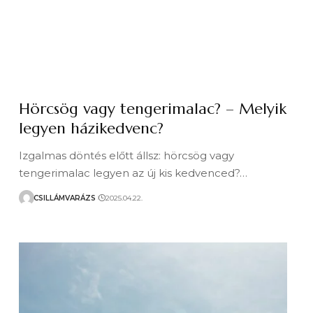
Hörcsög vagy tengerimalac? – Melyik
legyen házikedvenc?
Izgalmas döntés előtt állsz: hörcsög vagy
tengerimalac legyen az új kis kedvenced?…
CSILLÁMVARÁZS
2025.04.22.