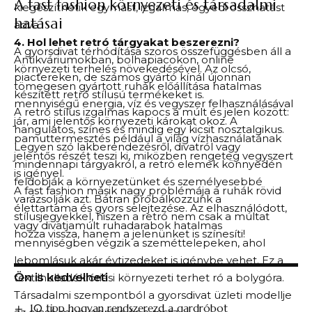
A fast fashion környezeti és társadalmi
kiegészíthetik egymást, izgalmas, egyedi összhatást
hatásai
adva.
4. Hol lehet retró tárgyakat beszerezni?
A gyorsdivat térhódítása szoros összefüggésben áll a
Antikváriumokban, bolhapiacokon, online
környezeti terhelés növekedésével. Az olcsó,
piactereken, de számos gyártó kínál újonnan
tömegesen gyártott ruhák előállítása hatalmas
készített retró stílusú termékeket is.
mennyiségű energia, víz és vegyszer felhasználásával
A retró stílus izgalmas kapocs a múlt és jelen között:
jár, ami jelentős környezeti károkat okoz. A
hangulatos, színes és mindig egy kicsit nosztalgikus.
pamuttermesztés például a világ vízhasználatának
Legyen szó lakberendezésről, divatról vagy
jelentős részét teszi ki, miközben rengeteg vegyszert
mindennapi tárgyakról, a retró elemek könnyedén
is igényel.
feldobják a környezetünket és személyesebbé
A fast fashion másik nagy problémája a ruhák rövid
varázsolják azt. Bátran próbálkozzunk a
élettartama és gyors selejtezése. Az elhasználódott,
stílusjegyekkel, hiszen a retró nem csak a múltat
vagy divatjamúlt ruhadarabok hatalmas
hozza vissza, hanem a jelenünket is színesíti!
mennyiségben végzik a szeméttelepeken, ahol
lebomlásuk akár évtizedeket is igénybe vehet. Ez a
Ön is kedvelheti
textilhulladék óriási környezeti terhet ró a bolygóra.
Társadalmi szempontból a gyorsdivat üzleti modellje
10 tipp hogyan rendszerezd a gardróbot