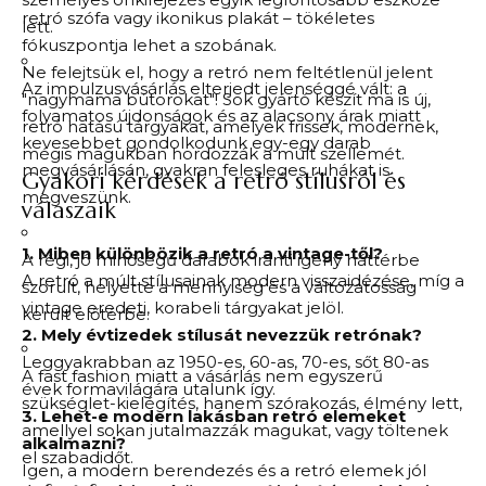
retró szófa vagy ikonikus plakát – tökéletes
lett.
fókuszpontja lehet a szobának.
Ne felejtsük el, hogy a retró nem feltétlenül jelent
Az impulzusvásárlás elterjedt jelenséggé vált: a
"nagymama bútorokat"! Sok gyártó készít ma is új,
folyamatos újdonságok és az alacsony árak miatt
retró hatású tárgyakat, amelyek frissek, modernek,
kevesebbet gondolkodunk egy-egy darab
mégis magukban hordozzák a múlt szellemét.
megvásárlásán, gyakran felesleges ruhákat is
Gyakori kérdések a retró stílusról és
megveszünk.
válaszaik
1. Miben különbözik a retró a vintage-től?
A régi, jó minőségű darabok iránti igény háttérbe
A retró a múlt stílusainak modern visszaidézése, míg a
szorult, helyette a mennyiség és a változatosság
vintage eredeti, korabeli tárgyakat jelöl.
került előtérbe.
2. Mely évtizedek stílusát nevezzük retrónak?
Leggyakrabban az 1950-es, 60-as, 70-es, sőt 80-as
A fast fashion miatt a vásárlás nem egyszerű
évek formavilágára utalunk így.
szükséglet-kielégítés, hanem szórakozás, élmény lett,
3. Lehet-e modern lakásban retró elemeket
amellyel sokan jutalmazzák magukat, vagy töltenek
alkalmazni?
el szabadidőt.
Igen, a modern berendezés és a retró elemek jól