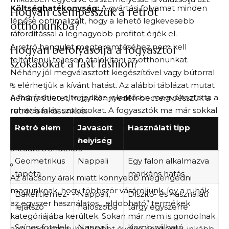
Költséghatékonyság:
A gyártási folyamat minden
Hogyan csempésszük a retrót
lépése optimalizált, hogy a lehető legkevesebb
otthonunkba?
ráfordítással a legnagyobb profitot érjék el.
A retró hangulat megteremtéséhez nem kell
Hogyan befolyásolja a fogyasztói
feltétlenül teljesen átalakítani az otthonunkat.
szokásokat a fast fashion?
Néhány jól megválasztott kiegészítővel vagy bútorral
is elérhetjük a kívánt hatást. Az alábbi táblázat mutat
A fast fashion elterjedése jelentősen megváltoztatta a
néhány ötletet, hogy könnyedén becsempésszük a
ruhavásárlási szokásokat. A fogyasztók ma már sokkal
retrót a lakásunkba:
gyakrabban vesznek új ruhákat, akár minden héten
Retró elem
Javasolt
Használati tipp
betérnek egy-egy üzletbe, hogy beszerezzék az
helyiség
aktuális trendeket.
Geometrikus
Nappali
Egy falon alkalmazva
tapéta
markáns hatás
Az alacsony árak miatt könnyebb megengedni
magunknak, hogy többször vásároljunk, így a ruhák
Bakelitlemez-
Nappali,
Díszítő- és használati
az egyszer használatos, „eldobható” termékek
lejátszó
hálószoba
tárgy egyszerre
kategóriájába kerültek. Sokan már nem is gondolnak
Színes fotelek
Nappali
Kombinálható
arra, hogy egy ruhadarabot évekig hordjanak, inkább