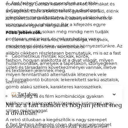
A „fast fashion”, vagyis gyorsdivat az utóbbi
vonása, hogy bátran keveri a színeket, formákat és
évtizedekben forradalmasította a divatipart,
anyagokat. Ezek a belső terek gyakran vibráló, élénk
jelentősen megváltoztatva, hogyan vásárolunk és
színpalettával rendelkeznek, amelyek kiemelik a
viszonyulunk a ruhákhoz. Bár a kifejezés egyre
korszakok egyedi hangulatát.
ismertebbé vált, sokan még mindig nem tudják
Főbb jellemzők:
pontosan, mit jelent, és milyen hatása van a
Élénk színek: narancs, mustársárga, mélykék,
mindennapi életünkre, valamint a környezetünkre. Az
olívazöld, piros és fehér kombinációi.
alábbi cikkben részletesen bemutatjuk, mi is az a fast
Geometrikus minták: kockák, körök,
fashion, hogyan alakította át a divat világát, milyen
hullámvonalak, amelyek a tapétákon, szőnyegeken
üzleti és társadalmi következményei vannak, illetve
és textileken jelennek meg.
milyen fenntartható alternatívák léteznek vele
Formabontó bútorok: lekerekített sarkú asztalok,
szemben.
gömb alakú székek, karakteres karosszékek.
Tartalom
Műanyag, fa és fém kombinációja: gyakran
találkozunk lakkozott felületekkel, krómmal, vagy
Mi az a fast fashion és hogyan jelent meg
színes műanyaggal.
a divatban?
A retró stílusban a kiegészítők is nagy szerepet
A fast fashion kifejezés olyan divatipari jelenséget
kapnak, például ikonikus lámpák, bakelitlemez-