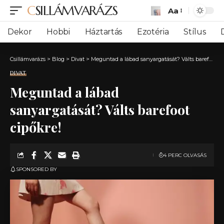
CSILLÁMVARÁZS
Aa
Font
Resizer
Dekor
Hobbi
Háztartás
Ezotéria
Stílus
Csillámvarázs
>
Blog
>
Divat
>
Meguntad a lábad sanyargatását? Válts barefoot cipőkre!
DIVAT
Meguntad a lábad
sanyargatását? Válts barefoot
cipőkre!
4 PERC OLVASÁS
SPONSORED BY