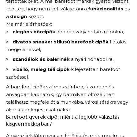
tartották őket. A mai barefoot márkák gyártói viszont
rájöttek, hogy nem kell választani a
funkcionalitás
és
a
design
között.
Ma már elérhetőek:
elegáns bőrcipők
irodába vagy hétköznapokra,
divatos sneaker stílusú barefoot cipők
fiatalos
megjelenéssel,
szandálok és balerinák
a nyári hónapokra,
vízálló, meleg téli cipők
kifejezetten barefoot
szabással.
A barefoot cipők számos színben, fazonban és
anyagban kaphatók, így bármilyen öltözékhez
találhatsz megfelelőt a munkába, városi sétákra vagy
akár különleges alkalmakra.
Barefoot gyerek cipő: miért a legjobb választás
kisgyermekkorban?
A gyerekek lába gyorsan fejlődik, és még rugalmas,