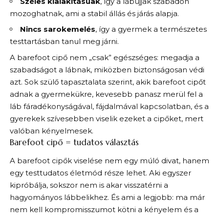
Széles kialakításúak
, így a lábujjak szabadon
mozoghatnak, ami a stabil állás és járás alapja.
Nincs sarokemelés
, így a gyermek a természetes
testtartásban tanul meg járni.
A barefoot cipő nem „csak” egészséges: megadja a
szabadságot a lábnak, miközben biztonságosan védi
azt. Sok szülő tapasztalata szerint, akik barefoot cipőt
adnak a gyermekükre, kevesebb panasz merül fel a
láb fáradékonyságával, fájdalmával kapcsolatban, és a
gyerekek szívesebben viselik ezeket a cipőket, mert
valóban kényelmesek.
Barefoot cipő = tudatos választás
A barefoot cipők viselése nem egy múló divat, hanem
egy testtudatos életmód része lehet. Aki egyszer
kipróbálja, sokszor nem is akar visszatérni a
hagyományos lábbelikhez. És ami a legjobb: ma már
nem kell kompromisszumot kötni a kényelem és a