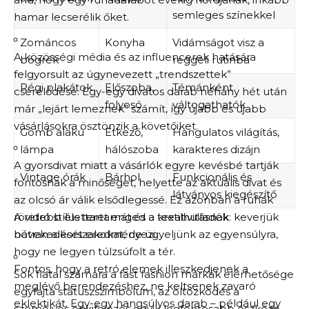
semleges színekkel
hamar lecserélik őket.
Zománcos
Konyha
Vidámságot visz a
A közösségi média és az influencerek hatására
bögrék
reggeli rutinba
felgyorsult az úgynevezett „trendszettek”
Régi plakátok
Előszoba,
Témánként
cserélődése. Egy-egy divatos darab néhány hét után
folyosó
váltogathatók
már „lejárt lemeznek” számít, így újabb és újabb
vásárlásokra ösztönzik a követőiket.
Gömb alakú
Étkező,
Hangulatos világítás,
lámpa
hálószoba
karakteres dizájn
A gyorsdivat miatt a vásárlók egyre kevésbé tartják
Vintage órák
Bárhol
Funkcionális és
fontosnak a minőséget, helyette az aktuális divat és
látványos kiegészítő
az olcsó ár válik elsődlegessé. Ez azonban a ruhák
A retró stílus teret enged a kreativitásnak: keverjük
rövidebb élettartamát és a textilhulladék
bátran a korszakokat, de ügyeljünk az egyensúlyra,
növekedését eredményezi.
hogy ne legyen túlzsúfolt a tér.
Fontos, hogy a retró elemek illeszkedjenek a
Sok fiatal számára a fast fashion márkák elérhetősége
meglévő berendezéshez, ne keltsenek zavaró
egyfajta státuszszimbólum, az öltözködés a
eklektikát. Egy-egy hangsúlyos darab – például egy
személyes önkifejezés egyik legfontosabb eszköze