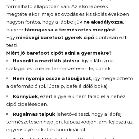
formálható állapotban van. Az első lépések
megtételekor, majd az óvodás és kisiskolás években
nagyon fontos, hogy a lábbelijük
ne akadályozza
,
hanem
támogassa a természetes mozgást
.
Egy
minőségi barefoot gyerek cipő
pontosan ezt
teszi.
Miért jó barefoot cipőt adni a gyermekre?
Hasonlít a mezítláb járásra
, így a láb izmai,
szalagjai és ízületei természetesen fejlődnek.
Nem nyomja össze a lábujjakat
, így megelőzhető
a deformáció (pl. lúdtalp, befelé dőlő boka).
Könnyűek
, ezért a gyerek nem fárad el a nehéz
cipő cipelésében.
Rugalmas talpuk
lehetővé teszi, hogy a lábfej
természetesen hajoljon, kapaszkodjon, ami fejleszti az
egyensúlyérzéket és koordinációt.