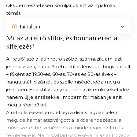
cikkben részletesen körüljárjuk ezt az izgalmas
témát.
Tartalom
Mi az a retró stílus, és honnan ered a
kifejezés?
A "retró" szó a latin retro szóból származik, ami azt
jelenti: vissza, hátra. A retró stílus lényege, hogy a múlt
– főként az 1950-es, 60-as, 70-es és 80-as évek –
hangulatát, dizájnját és szellemiségét idézi meg a
jelenben. Ez a stílusirányzat nemcsak emlékeket idéz,
hanem új jelentésekkel, modern formában jeleníti
meg a régi időket.
A retró kifejezés eredetileg a divatvilágban jelent
meg, de hamar átszivárgott a lakberendezésbe, a
művészetekbe, zenébe és a mindennapi élet más
területeire is. Nem szabad összekeverni az antik vagy