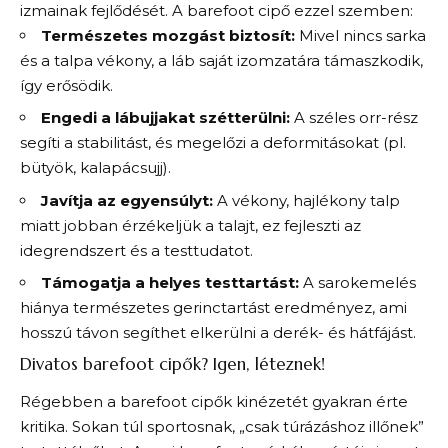
izmainak fejlődését. A barefoot cipő ezzel szemben:
Természetes mozgást biztosít:
Mivel nincs sarka
és a talpa vékony, a láb saját izomzatára támaszkodik,
így erősödik.
Engedi a lábujjakat szétterülni:
A széles orr-rész
segíti a stabilitást, és megelőzi a deformitásokat (pl.
bütyök, kalapácsujj).
Javítja az egyensúlyt:
A vékony, hajlékony talp
miatt jobban érzékeljük a talajt, ez fejleszti az
idegrendszert és a testtudatot.
Támogatja a helyes testtartást:
A sarokemelés
hiánya természetes gerinctartást eredményez, ami
hosszú távon segíthet elkerülni a derék- és hátfájást.
Divatos barefoot cipők? Igen, léteznek!
Régebben a barefoot cipők kinézetét gyakran érte
kritika. Sokan túl sportosnak, „csak túrázáshoz illőnek”