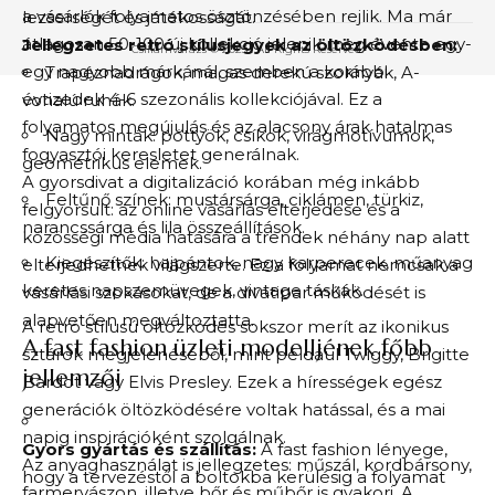
a vásárlók folyamatos ösztönzésében rejlik. Ma már
lezserségét és játékosságát.
átlagosan 50-100 új kollekció jelenik meg évente egy-
Jellegzetes retró stílusjegyek az öltözködésben:
Csillámvarázs © 2025 . All Rights Reserved.
egy nagyobb márkánál, szemben a korábbi
Trapéznadrágok, magas derekú szoknyák, A-
évtizedek 4-6 szezonális kollekciójával. Ez a
vonalú ruhák.
folyamatos megújulás és az alacsony árak hatalmas
Nagy minták: pöttyök, csíkok, virágmotívumok,
fogyasztói keresletet generálnak.
geometrikus elemek.
A gyorsdivat a digitalizáció korában még inkább
Feltűnő színek: mustársárga, ciklámen, türkiz,
felgyorsult: az online vásárlás elterjedése és a
narancssárga és lila összeállítások.
közösségi média hatására a trendek néhány nap alatt
Kiegészítők: hajpántok, nagy karperecek, műanyag
elterjedhetnek világszerte. Ez a folyamat nemcsak a
keretes napszemüvegek, vintage táskák.
vásárlási szokásokat, de a divatipar működését is
alapvetően megváltoztatta.
A retró stílusú öltözködés sokszor merít az ikonikus
A fast fashion üzleti modelljének főbb
sztárok megjelenéséből, mint például Twiggy, Brigitte
jellemzői
Bardot vagy Elvis Presley. Ezek a hírességek egész
generációk öltözködésére voltak hatással, és a mai
napig inspirációként szolgálnak.
Gyors gyártás és szállítás:
A fast fashion lényege,
Az anyaghasználat is jellegzetes: műszál, kordbársony,
hogy a tervezéstől a boltokba kerülésig a folyamat
farmervászon, illetve bőr és műbőr is gyakori. A