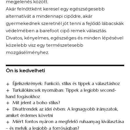
megjelenés között.
Akár felnőttként keresel egy egészségesebb
alternatívát a mindennapi cipődre, akár
gyermekednek szeretnél jót tenni a fejlődő lábacskák
védelmében a barefoot cipő remek választás.
Divatos, kényelmes, egészséges és minden lépésével
közelebb visz egy természetesebb
mozgásélményhez.
Ön is kedvelheti
Éjjeliszekrények: Funkció, stílus és tippek a választáshoz
Turkálókincsek nyomában: Tippek a legjobb second-
hand fogásokhoz
Mit jelent a boho stílus?
Divattrendek az idei évben: A legnagyobb irányzatok,
amiket érdemes követni
Miért fontos nyáron a megfelelő ruhaanyag kiválasztása
– és melyik a legjobb a forróságban?