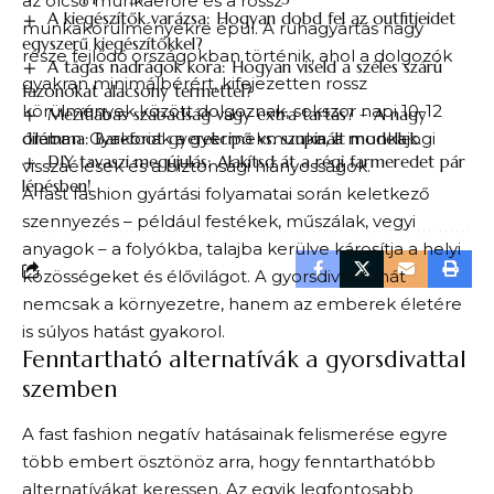
az olcsó munkaerőre és a rossz
A kiegészítők varázsa: Hogyan dobd fel az outfitjeidet
munkakörülményekre épül. A ruhagyártás nagy
egyszerű kiegészítőkkel?
része fejlődő országokban történik, ahol a dolgozók
A tágas nadrágok kora: Hogyan viseld a széles szárú
gyakran minimálbérért, kifejezetten rossz
fazonokat alacsony termettel?
körülmények között dolgoznak, sokszor napi 10-12
Mezítlábas szabadság vagy extra tartás? – A nagy
dilemma: Barefoot gyerekcipő vs. szupinált modellek.
órában. Gyakoriak a gyermekmunka, a munkajogi
DIY tavaszi megújulás: Alakítsd át a régi farmeredet pár
visszaélések és a biztonsági hiányosságok.
lépésben!
A fast fashion gyártási folyamatai során keletkező
szennyezés – például festékek, műszálak, vegyi
anyagok – a folyókba, talajba kerülve károsítja a helyi
közösségeket és élővilágot. A gyorsdivat tehát
nemcsak a környezetre, hanem az emberek életére
is súlyos hatást gyakorol.
Fenntartható alternatívák a gyorsdivattal
szemben
A fast fashion negatív hatásainak felismerése egyre
több embert ösztönöz arra, hogy fenntarthatóbb
alternatívákat keressen. Az egyik legfontosabb