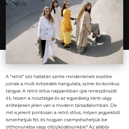
A "retró" szó hallatán szinte mindenkinek eszébe
jutnak a múlt évtizedek hangulata, színei és ikonikus
tárgyai. A retró stílus napjainkban újra reneszánszát
éli, hiszen a nosztalgia és az egyediség iránti vágy
erőteljesen jelen van a modern társadalomban. De
mit is jelent pontosan a retró stílus, milyen jegyekből
ismerhetjük fel, és hogyan csempészhetjük be
otthonunkba vagy öltözködésünkbe? Az alábbi