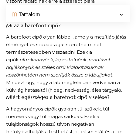
viszont rácáfolnak erre a sztereotípiára.
Tartalom
Mi az a barefoot cipő?
A barefoot cipő olyan lábbeli, amely a mezítláb járás
élményét és szabadságát szeretné minél
természetesebben visszaadni. Ezek a
cipők
ultrakönnyűek
,
lapos talpúak
,
rendkívül
hajlékonyak
és
széles orrú kialakításuknak
köszönhetően nem szorítják össze a lábujjakat
.
Mindezt úgy, hogy a láb megfelelően védve van a
külvilág hatásaitól (hideg, nedvesség, éles tárgyak).
Miért egészséges a barefoot cipő viselése?
A hagyományos cipők gyakran túl szűkek, túl
merevek vagy túl magas sarkúak. Ezek a
tulajdonságok hosszú távon negatívan
befolyásolhatják a testtartást, a járásmintát és a láb