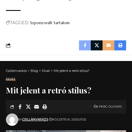
TAGGED:
Szponzorált tartalom
Csillámvarázs
>
Blog
>
Divat
>
Mit jelent a retró stílus?
DIVAT
Mit jelent a retró stílus?
8 PERC OLVASÁS
BY
CSILLÁMVARÁZS
KÖZZÉTÉVE 2025.07.03.