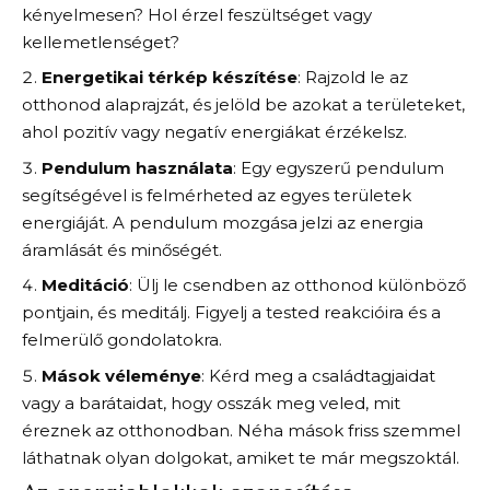
kényelmesen? Hol érzel feszültséget vagy
kellemetlenséget?
Energetikai térkép készítése
: Rajzold le az
otthonod alaprajzát, és jelöld be azokat a területeket,
ahol pozitív vagy negatív energiákat érzékelsz.
Pendulum használata
: Egy egyszerű pendulum
segítségével is felmérheted az egyes területek
energiáját. A pendulum mozgása jelzi az energia
áramlását és minőségét.
Meditáció
: Ülj le csendben az otthonod különböző
pontjain, és meditálj. Figyelj a tested reakcióira és a
felmerülő gondolatokra.
Mások véleménye
: Kérd meg a családtagjaidat
vagy a barátaidat, hogy osszák meg veled, mit
éreznek az otthonodban. Néha mások friss szemmel
láthatnak olyan dolgokat, amiket te már megszoktál.