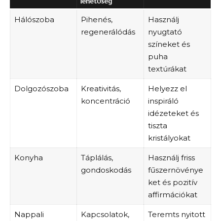
lehetőség
Hálószoba
Pihenés,
Használj
regenerálódás
nyugtató
színeket és
puha
textúrákat
Dolgozószoba
Kreativitás,
Helyezz el
koncentráció
inspiráló
idézeteket és
tiszta
kristályokat
Konyha
Táplálás,
Használj friss
gondoskodás
fűszernövénye
ket és pozitív
affirmációkat
Nappali
Kapcsolatok,
Teremts nyitott