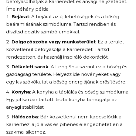
befolyásolhatják a karrieredet és anyagi helyzetedet.
Íme néhány példa:
Bejárat
: A bejárat az új lehetőségek és a bőség
beáramlásának szimbóluma. Tartsd rendben és
díszítsd pozitív szimbólumokkal.
Dolgozószoba vagy munkaterület
: Ez a terület
közvetlenül befolyásolja a karrieredet. Tartsd
rendezetten, és használj inspiráló dekorációt.
Délkeleti sarok
: A Feng Shui szerint ez a bőség és
gazdagság területe. Helyezz ide növényeket vagy
egy kis szökőkutat a bőség energiájának erősítésére.
Konyha
: A konyha a táplálás és bőség szimbóluma.
Egy jól karbantartott, tiszta konyha támogatja az
anyagi stabilitást.
Hálószoba
: Bár közvetlenül nem kapcsolódik a
karrierhez, a jó alvás és pihenés elengedhetetlen a
szakmai sikerhez.