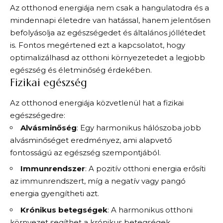
Az otthonod energiája nem csak a hangulatodra és a
mindennapi életedre van hatással, hanem jelentősen
befolyásolja az egészségedet és általános jóllétedet
is. Fontos megértened ezt a kapcsolatot, hogy
optimalizálhasd az otthoni környezetedet a legjobb
egészség és életminőség érdekében.
Fizikai egészség
Az otthonod energiája közvetlenül hat a fizikai
egészségedre:
Alvásminőség
: Egy harmonikus hálószoba jobb
alvásminőséget eredményez, ami alapvető
fontosságú az egészség szempontjából.
Immunrendszer
: A pozitív otthoni energia erősíti
az immunrendszert, míg a negatív vagy pangó
energia gyengítheti azt.
Krónikus betegségek
: A harmonikus otthoni
környezet segíthet a krónikus betegségek