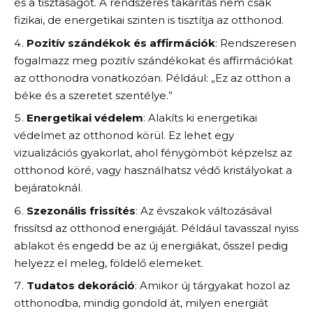
és a tisztaságot. A rendszeres takarítás nem csak
fizikai, de energetikai szinten is tisztítja az otthonod.
Pozitív szándékok és affirmációk
: Rendszeresen
fogalmazz meg pozitív szándékokat és affirmációkat
az otthonodra vonatkozóan. Például: „Ez az otthon a
béke és a szeretet szentélye.”
Energetikai védelem
: Alakíts ki energetikai
védelmet az otthonod körül. Ez lehet egy
vizualizációs gyakorlat, ahol fénygömböt képzelsz az
otthonod köré, vagy használhatsz védő kristályokat a
bejáratoknál.
Szezonális frissítés
: Az évszakok változásával
frissítsd az otthonod energiáját. Például tavasszal nyiss
ablakot és engedd be az új energiákat, ősszel pedig
helyezz el meleg, földelő elemeket.
Tudatos dekoráció
: Amikor új tárgyakat hozol az
otthonodba, mindig gondold át, milyen energiát