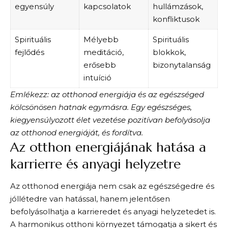
egyensúly
kapcsolatok
hullámzások,
konfliktusok
Spirituális
Mélyebb
Spirituális
fejlődés
meditáció,
blokkok,
erősebb
bizonytalanság
intuíció
Emlékezz: az otthonod energiája és az egészséged
kölcsönösen hatnak egymásra. Egy egészséges,
kiegyensúlyozott élet vezetése pozitívan befolyásolja
az otthonod energiáját, és fordítva.
Az otthon energiájának hatása a
karrierre és anyagi helyzetre
Az otthonod energiája nem csak az egészségedre és
jóllétedre van hatással, hanem jelentősen
befolyásolhatja a karrieredet és anyagi helyzetedet is.
A harmonikus otthoni környezet támogatja a sikert és