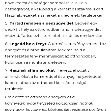
növekedést és bőséget szimbolizálja, a lila a
gazdagságot, a kék pedig a karriert és szakmai sikert.
Használd ezeket a színeket a megfelelő területeken.
Tartsd rendben a pénzügyeidet
: Legyen egy
dedikált hely az otthonodban, ahol a pénzügyeidet
intézed. Tartsd ezt a területet tisztán és rendezetten.
Engedd be a fényt
: A természetes fény serkenti az
energiát és a produktivitást. Maximalizáld a
természetes fény mennyiségét az otthonodban,
különösen a munkaterületeden.
Használj affirmációkat
: Helyezz el pozitív
affirmációkat a karriereddel és anyagi helyzeteddel
kapcsolatban az otthonod kulcsfontosságú
területein.
Emlékezz: az otthonod energiája és a
karriered/anyagi helyzeted kölcsönösen hatnak
egymásra. Egy sikeres, bőséges élet vezetése pozitívan