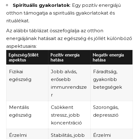
Spirituális gyakorlatok
: Egy pozitív energiájú
otthon támogatja a spirituális gyakorlatokat és
rituálékat.
Az alábbi táblázat összefoglalja az otthon
energiájának hatásait az egészség és jóllét különböző
aspektusaira:
Egészség/Jóllét
Pozitív energia
Negatív energia
aspektus
hatása
hatása
Fizikai
Jobb alvás,
Fáradtság,
egészség
erősebb
gyakoribb
immunrendsze
betegségek
r
Mentális
Csökkent
Szorongás,
egészség
stressz, jobb
depresszió
koncentráció
Érzelmi
Stabilitás, jobb
Érzelmi