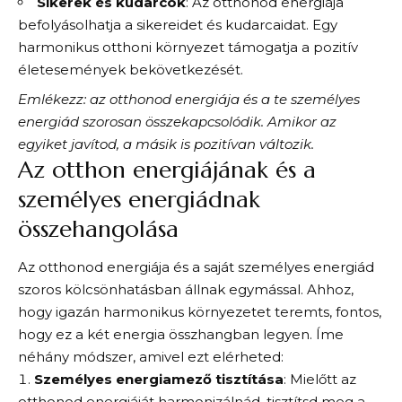
Sikerek és kudarcok
: Az otthonod energiája
befolyásolhatja a sikereidet és kudarcaidat. Egy
harmonikus otthoni környezet támogatja a pozitív
életesemények bekövetkezését.
Emlékezz: az otthonod energiája és a te személyes
energiád szorosan összekapcsolódik. Amikor az
egyiket javítod, a másik is pozitívan változik.
Az otthon energiájának és a
személyes energiádnak
összehangolása
Az otthonod energiája és a saját személyes energiád
szoros kölcsönhatásban állnak egymással. Ahhoz,
hogy igazán harmonikus környezetet teremts, fontos,
hogy ez a két energia összhangban legyen. Íme
néhány módszer, amivel ezt elérheted:
Személyes energiamező tisztítása
: Mielőtt az
otthonod energiáját harmonizálnád, tisztítsd meg a