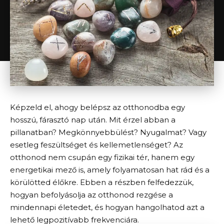
Képzeld el, ahogy belépsz az otthonodba egy
hosszú, fárasztó nap után. Mit érzel abban a
pillanatban? Megkönnyebbülést? Nyugalmat? Vagy
esetleg feszültséget és kellemetlenséget? Az
otthonod nem csupán egy fizikai tér, hanem egy
energetikai mező is, amely folyamatosan hat rád és a
körülötted élőkre. Ebben a részben felfedezzük,
hogyan befolyásolja az otthonod rezgése a
mindennapi életedet, és hogyan hangolhatod azt a
lehető legpozitívabb frekvenciára.