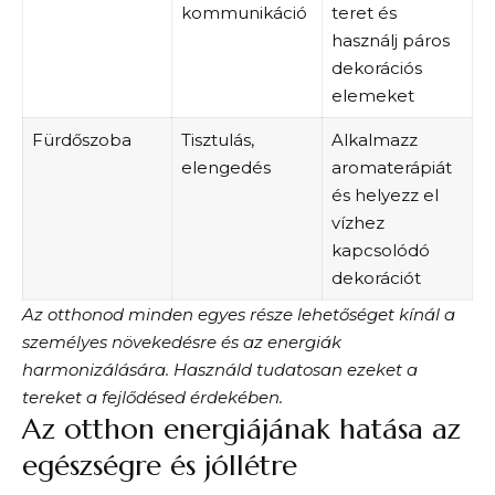
kommunikáció
teret és
használj páros
dekorációs
elemeket
Fürdőszoba
Tisztulás,
Alkalmazz
elengedés
aromaterápiát
és helyezz el
vízhez
kapcsolódó
dekorációt
Az otthonod minden egyes része lehetőséget kínál a
személyes növekedésre és az energiák
harmonizálására. Használd tudatosan ezeket a
tereket a fejlődésed érdekében.
Az otthon energiájának hatása az
egészségre és jóllétre