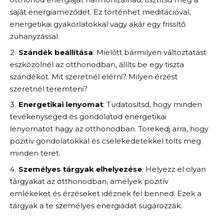
saját energiameződet. Ez történhet meditációval,
energetikai gyakorlatokkal vagy akár egy frissítő
zuhanyzással.
Szándék beállítása
: Mielőtt bármilyen változtatást
eszközölnél az otthonodban, állíts be egy tiszta
szándékot. Mit szeretnél elérni? Milyen érzést
szeretnél teremteni?
Energetikai lenyomat
: Tudatosítsd, hogy minden
tevékenységed és gondolatod energetikai
lenyomatot hagy az otthonodban. Törekedj arra, hogy
pozitív gondolatokkal és cselekedetekkel tölts meg
minden teret.
Személyes tárgyak elhelyezése
: Helyezz el olyan
tárgyakat az otthonodban, amelyek pozitív
emlékeket és érzéseket idéznek fel benned. Ezek a
tárgyak a te személyes energiádat sugározzák.