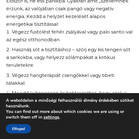
Először is, ne ess pánikba. Gyakran amit „szellemnek”
érzünk, az valójában csak pangó vagy negatív
energia. Kezdd a helyzet kezelését alapos
energetikai tisztítással:
Végezz füstölést fehér zsályával vagy palo santo-val
az egész otthonodban.
Használj sót a tisztításhoz – szórj egy kis tengeri sót
a sarkokba, vagy helyezz sólámpákat a kritikus
területekre.
Végezz hangterápiát csengőkkel vagy tibeti
tálakkal.
Mondd ki hangosan és határozottan, hogy csak a
A weboldalon a minőségi felhasználói élmény érdekében sütiket
szeretet és fény energiái maradhatnak az
használunk.
otthonodban.
You can find out more about which cookies we are using or
switch them off in
settings
.
Ha ezek után is problémákat tapasztalsz, fontold
meg egy tapasztalt energetikai szakember vagy
Elfogad
médium segítségének igénybevételét.