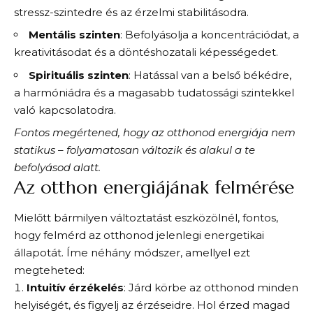
stressz-szintedre és az érzelmi stabilitásodra.
Mentális szinten
: Befolyásolja a koncentrációdat, a
kreativitásodat és a döntéshozatali képességedet.
Spirituális szinten
: Hatással van a belső békédre,
a harmóniádra és a magasabb tudatossági szintekkel
való kapcsolatodra.
Fontos megértened, hogy az otthonod energiája nem
statikus – folyamatosan változik és alakul a te
befolyásod alatt.
Az otthon energiájának felmérése
Mielőtt bármilyen változtatást eszközölnél, fontos,
hogy felmérd az otthonod jelenlegi energetikai
állapotát. Íme néhány módszer, amellyel ezt
megteheted:
Intuitív érzékelés
: Járd körbe az otthonod minden
helyiségét, és figyelj az érzéseidre. Hol érzed magad