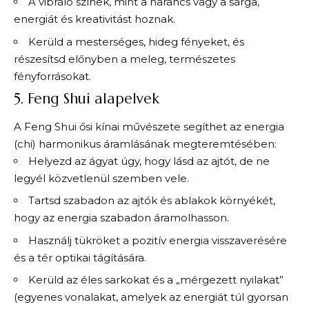
A vibráló színek, mint a narancs vagy a sárga,
energiát és kreativitást hoznak.
Kerüld a mesterséges, hideg fényeket, és
részesítsd előnyben a meleg, természetes
fényforrásokat.
5. Feng Shui alapelvek
A Feng Shui ősi kínai művészete segíthet az energia
(chi) harmonikus áramlásának megteremtésében:
Helyezd az ágyat úgy, hogy lásd az ajtót, de ne
legyél közvetlenül szemben vele.
Tartsd szabadon az ajtók és ablakok környékét,
hogy az energia szabadon áramolhasson.
Használj tükröket a pozitív energia visszaverésére
és a tér optikai tágítására.
Kerüld az éles sarkokat és a „mérgezett nyilakat”
(egyenes vonalakat, amelyek az energiát túl gyorsan