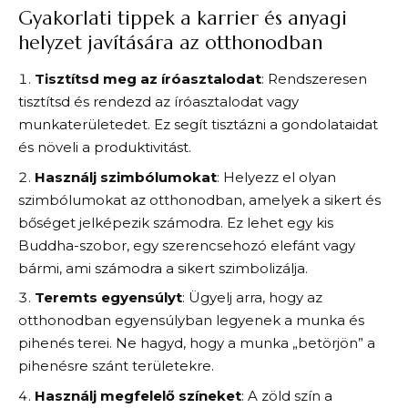
Gyakorlati tippek a karrier és anyagi
helyzet javítására az otthonodban
Tisztítsd meg az íróasztalodat
: Rendszeresen
tisztítsd és rendezd az íróasztalodat vagy
munkaterületedet. Ez segít tisztázni a gondolataidat
és növeli a produktivitást.
Használj szimbólumokat
: Helyezz el olyan
szimbólumokat az otthonodban, amelyek a sikert és
bőséget jelképezik számodra. Ez lehet egy kis
Buddha-szobor, egy szerencsehozó elefánt vagy
bármi, ami számodra a sikert szimbolizálja.
Teremts egyensúlyt
: Ügyelj arra, hogy az
otthonodban egyensúlyban legyenek a munka és
pihenés terei. Ne hagyd, hogy a munka „betörjön” a
pihenésre szánt területekre.
Használj megfelelő színeket
: A zöld szín a