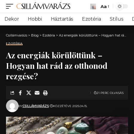
CSILLÁMVARÁZS
Aa
Font
Resizer
Dekor
Hobbi
Háztartás
Ezotéria
Stílus
Csillámvarázs
>
Blog
>
Ezotéria
>
Az energiák körülöttünk – Hogyan hat rád az otthonod rezgése?
EZOTÉRIA
Az energiák körülöttünk –
Hogyan hat rád az otthonod
rezgése?
21 PERC OLVASÁS
BY
CSILLÁMVARÁZS
KÖZZÉTÉVE 2025.04.15.