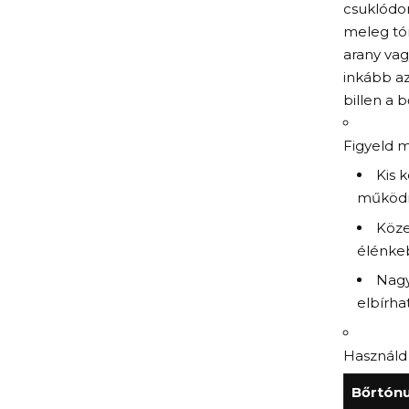
csuklódon
meleg tón
arany vag
inkább az
billen a b
Figyeld m
Kis k
működn
Köze
élénkeb
Nagy
elbírha
Használd 
Bőrtónu