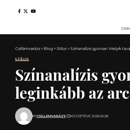
DEK
Csillámvarázs
>
Blog
>
Stílus
>
Színanalízis gyorsan: Melyik tav
STÍLUS
Színanalízis gyor
leginkább az ar
BY
CSILLÁMVARÁZS
KÖZZÉTÉVE 2026.05.28.