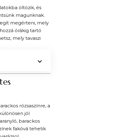
atokba öltözik, és
emtsünk magunknak.
 segít megérteni, mely
hozzá órákig tartó
etsz, mely tavaszi
tes
barackos rózsaszínre, a
 különösen jól
aranyló, barackos
zínek fakóvá tehetik
varázsol.