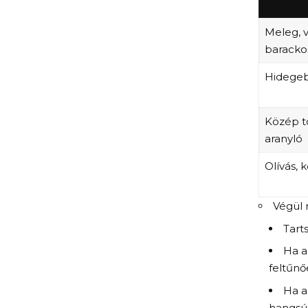
Meleg, v
baracko
Hidegebb
Közép t
aranyló
Olívás,
Végül 
Tart
Ha a
feltűnőe
Ha a
hangsúl