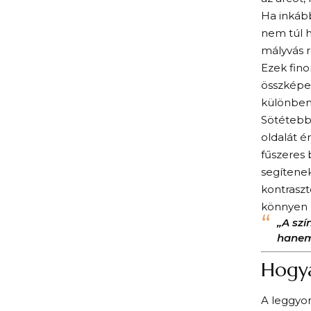
Ha inkább
nem túl h
mályvás r
Ezek fino
összképet
különben 
Sötétebb,
oldalát é
fűszeres 
segítenek
kontraszt
könnyen e
„A sz
hanem 
Hogya
A leggyo