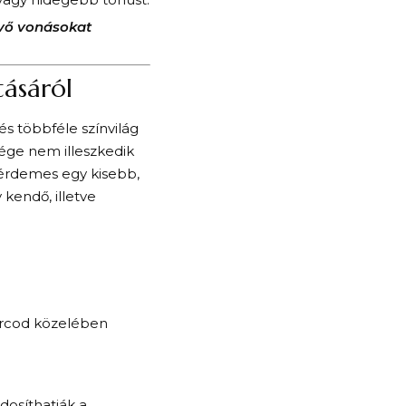
évő vonásokat
tásáról
és többféle színvilág
sége nem illeszkedik
 érdemes egy kisebb,
y kendő, illetve
arcod közelében
dosíthatják a