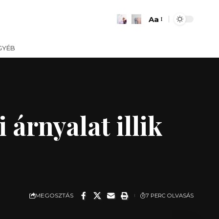
Aa
Font
Resizer
GYÉB
 árnyalat illik
MEGOSZTÁS
7 PERC OLVASÁS