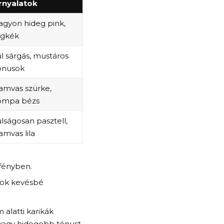
rnyalatok
agyon hideg pink,
égkék
úl sárgás, mustáros
ónusok
amvas szürke,
ompa bézs
úlságosan pasztell,
amvas lila
 fényben.
kok kevésbé
 alatti karikák
vagy hidegebb tónust.