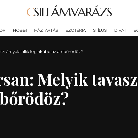
CSILLÁMVARÁZS
OR
HOBBI
HÁZTARTÁS
EZOTÉRIA
STÍLUS
DIVAT
E
aszi árnyalat illik leginkább az arcbőrödöz?
san: Melyik tavaszi
cbőrödöz?