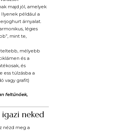
nak majd jól, amelyek
 Ilyenek például a
erjoghurt árnyalat.
armonikus, légies
b”, mint te,
t teltebb, mélyebb
 ciklámen és a
átékosak, és
e ess túlzásba a
ó vagy grafit)
n feltűnőek,
 igazi neked
ez nézd meg a