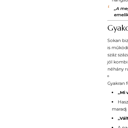
„A meg
emelik
Gyako
Sokan biz
is működi
száz szá
jól kombin
néhány rú
Gyakran 
„Mi 
Hasz
maradj
„Vál
A na