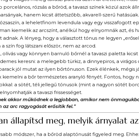
 porcelános, rózsás a bőröd, a tavaszi színek közül azok áll
arsányak, hanem kicsit áttetszőbb, akvarell-szerű hatásúak.
ózsaszín, a leheletfinom levendula vagy egy visszafogott ep
man kiemelik az arcszínt, anélkül hogy elnyomnák azt, és h
 adnak. A lényeg, hogy a választott tónus ne legyen „erőseb
a szín fog látszani először, nem az arcod.
 olívás vagy könnyen barnuló bőrnél a tavaszi paletta kicsi
rdemes keresni: a melegebb türkiz, a dinnyepiros, a virágos
barack jól mutat az ilyen bőrtónuson. Ezek élénkek, mégis j
 kiemelni a bőr természetes aranyló fényét. Fontos, hogy n
okkal: a sötét, téli jellegű tónusok (mint a nagyon sötét bord
lnyomhatják a tavaszi frissességet.
ínek akkor működnek a legjobban, amikor nem önmagukba
az arc ragyogását erősítik fel.”
n állapítsd meg, melyik árnyalat az
rsabb módszer, ha a bőröd alaptónusát figyeled meg. Ehh