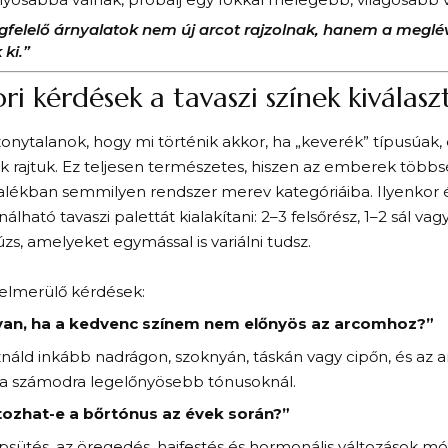
felelő árnyalatok nem új arcot rajzolnak, hanem a megl
 ki.”
ri kérdések a tavaszi színek kiválasz
onytalanok, hogy mi történik akkor, ha „keverék” típusúak, 
k rajtuk. Ez teljesen természetes, hiszen az emberek több
zalékban semmilyen rendszer merev kategóriáiba. Ilyenkor
álható tavaszi palettát kialakítani: 2–3 felsőrész, 1–2 sál vag
zs, amelyeket egymással is variálni tudsz.
felmerülő kérdések:
van, ha a kedvenc színem nem előnyös az arcomhoz?”
náld inkább nadrágon, szoknyán, táskán vagy cipőn, és az 
 a számodra legelőnyösebb tónusoknál.
tozhat-e a bőrtónus az évek során?”
psütés, az öregedés, hajfestés és hormonális változások mó