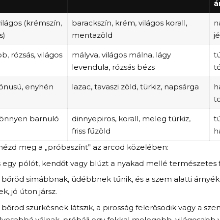
á
ilágos (krémszín,
barackszín, krém, világos korall,
n
s)
mentazöld
j
, rózsás, világos
mályva, világos málna, lágy
t
levendula, rózsás bézs
t
ónusú, enyhén
lazac, tavaszi zöld, türkiz, napsárga
h
t
 könnyen barnuló
dinnyepiros, korall, meleg türkiz,
t
friss fűzöld
h
nézd meg a „próbaszínt” az arcod közelében:
s egy pólót, kendőt vagy blúzt a nyakad mellé természetes
 bőröd simábbnak, üdébbnek tűnik, és a szem alatti árnyé
k, jó úton jársz.
 bőröd szürkésnek látszik, a pirosság felerősödik vagy a szem
yosabbá válnak, próbálj egy fokkal melegebb, világosabb 