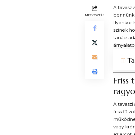
A tavasz 
bennünk 
MEGOSZTÁS
Ilyenkor 
színek ho
tanácsadá
árnyalato
Ta
Friss
ragy
A tavaszi 
friss fű z
működnek
vagy krém
az arcot, 