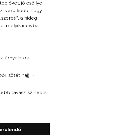
d őket, jó eséllyel
z is árulkodó, hogy
szereti”, a hideg
d, melyik irányba
szi árnyalatok
őr, sötét haj) →
ebb tavaszi színek is
erülendő