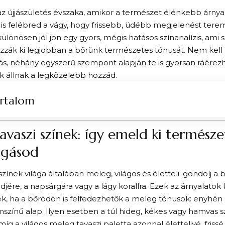
az újjászületés évszaka, amikor a természet élénkebb árnyal
is felébred a vágy, hogy frissebb, üdébb megjelenést ter
különösen jól jön egy gyors, mégis hatásos színanalízis, ami
zzák ki legjobban a bőrünk természetes tónusát. Nem kell 
s, néhány egyszerű szempont alapján te is gyorsan ráérezh
k állnak a legközelebb hozzád.
rtalom
 tavaszi színek: így emeld ki természe
ogásod
színek világa általában meleg, világos és életteli: gondolj a 
öldjére, a napsárgára vagy a lágy korallra. Ezek az árnyalatok
, ha a bőrödön is felfedezhetők a meleg tónusok: enyhén 
színű alap. Ilyen esetben a túl hideg, kékes vagy hamvas s
míg a világos meleg tavaszi paletta azonnal élettelivé, frissé 