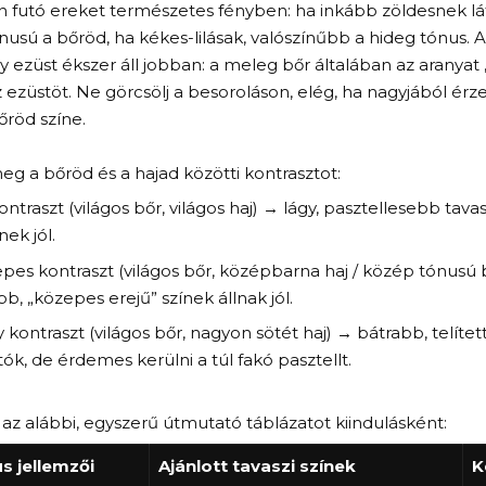
 futó ereket természetes fényben: ha inkább zöldesnek láto
usú a bőröd, ha kékes-lilásak, valószínűbb a hideg tónus. A
y ezüst ékszer áll jobban: a meleg bőr általában az aranyat „
 ezüstöt. Ne görcsölj a besoroláson, elég, ha nagyjából érze
őröd színe.
eg a bőröd és a hajad közötti kontrasztot:
ontraszt (világos bőr, világos haj) → lágy, pasztellesebb tava
ek jól.
pes kontraszt (világos bőr, középbarna haj / közép tónusú b
b, „közepes erejű” színek állnak jól.
 kontraszt (világos bőr, nagyon sötét haj) → bátrabb, telített
tók, de érdemes kerülni a túl fakó pasztellt.
az alábbi, egyszerű útmutató táblázatot kiindulásként:
s jellemzői
Ajánlott tavaszi színek
K