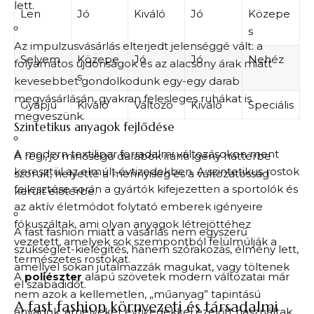
lett.
Len
Jó
Kiváló
Jó
Közepe
s
Az impulzusvásárlás elterjedt jelenséggé vált: a
Selyem
Közepe
Jó
Jó
Nehéz
folyamatos újdonságok és az alacsony árak miatt
s
kevesebbet gondolkodunk egy-egy darab
megvásárlásán, gyakran felesleges ruhákat is
Gyapjú
Kiváló
Változó
Kiváló
Speciális
megveszünk.
Szintetikus anyagok fejlődése
A modern textilipar forradalmi változásokon ment
A régi, jó minőségű darabok iránti igény háttérbe
keresztül az elmúlt évtizedekben. A szintetikus rostok
szorult, helyette a mennyiség és a változatosság
fejlesztése során a gyártók kifejezetten a sportolók és
került előtérbe.
az aktív életmódot folytató emberek igényeire
fókuszáltak, ami olyan anyagok létrejöttéhez
A fast fashion miatt a vásárlás nem egyszerű
vezetett, amelyek sok szempontból felülmúlják a
szükséglet-kielégítés, hanem szórakozás, élmény lett,
természetes rostokat.
amellyel sokan jutalmazzák magukat, vagy töltenek
A
poliészter
alapú szövetek modern változatai már
el szabadidőt.
nem azok a kellemetlen, „műanyag” tapintású
A fast fashion környezeti és társadalmi
anyagok, amelyeket évtizedekkel ezelőtt használtak.