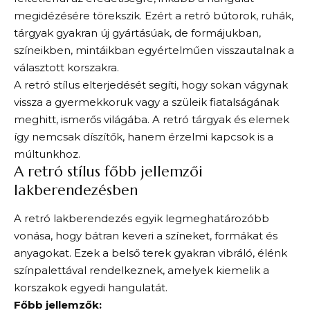
megidézésére törekszik. Ezért a retró bútorok, ruhák,
tárgyak gyakran új gyártásúak, de formájukban,
színeikben, mintáikban egyértelműen visszautalnak a
választott korszakra.
A retró stílus elterjedését segíti, hogy sokan vágynak
vissza a gyermekkoruk vagy a szüleik fiatalságának
meghitt, ismerős világába. A retró tárgyak és elemek
így nemcsak díszítők, hanem érzelmi kapcsok is a
múltunkhoz.
A retró stílus főbb jellemzői
lakberendezésben
A retró lakberendezés egyik legmeghatározóbb
vonása, hogy bátran keveri a színeket, formákat és
anyagokat. Ezek a belső terek gyakran vibráló, élénk
színpalettával rendelkeznek, amelyek kiemelik a
korszakok egyedi hangulatát.
Főbb jellemzők: