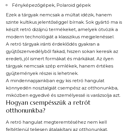
Fényképezőgépek, Polaroid gépek
Ezek a tárgyak nemcsak a múltat idézik, hanem
szinte kultikus jelentőséggel bírnak. Sok gyártó ma is
készít retró dizájnú termékeket, amelyek ötvözik a
modern technológiát a klasszikus megjelenéssel.
A retró tárgyak iránti érdeklődés gyakran a
gyűjtőszenvedélyből fakad, hiszen sokan keresik az
eredeti, jól ismert formákat és márkákat. Az ilyen
tárgyak nemcsak szép emlékek, hanem értékes
gyűjtemények részei is lehetnek.
A mindennapjainkban egy kis retró hangulat
könnyedén nosztalgiát csempész az otthonunkba,
miközben egyedivé és személyessé is varázsolja azt.
Hogyan csempésszük a retrót
otthonunkba?
A retró hangulat megteremtéséhez nem kell
feltétlenül teljesen átalakítani az otthonunkat.