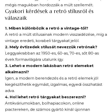
mégis magukban hordozzák a múlt szellemét.
Gyakori kérdések a retró stílusról és
válaszaik
1. Miben különbözik a retró a vintage-től?
A retró a múlt stílusainak modern visszaidézése, míg a
vintage eredeti, korabeli tárgyakat jelöl.
2. Mely évtizedek stílusát nevezzük retrónak?
Leggyakrabban az 1950-es, 60-as, 70-es, sőt 80-as
évek formavilágára utalunk így.
3. Lehet-e modern lakásban retró elemeket
alkalmazni?
Igen, a modern berendezés és a retró elemek jól
kiegészíthetik egymást, izgalmas, egyedi összhatást
adva.
4. Hol lehet retró tárgyakat beszerezni?
Antikváriumokban, bolhapiacokon, online
piactereken, de számos gyártó kínál újonnan