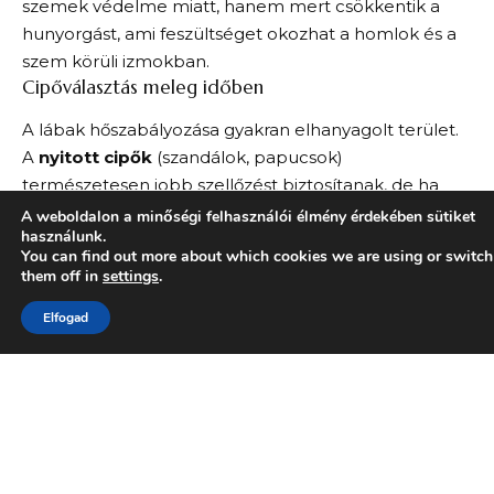
szemek védelme miatt, hanem mert csökkentik a
hunyorgást, ami feszültséget okozhat a homlok és a
szem körüli izmokban.
Cipőválasztás meleg időben
A lábak hőszabályozása gyakran elhanyagolt terület.
A
nyitott cipők
(szandálok, papucsok)
természetesen jobb szellőzést biztosítanak, de ha
zárt cipőt kell viselnünk, érdemes olyan anyagokat
A weboldalon a minőségi felhasználói élmény érdekében sütiket
használunk.
választani, amelyek jól szellőznek.
You can find out more about which cookies we are using or switch
A
vászon cipők
általában jobb választás, mint a bőr
them off in
settings
.
vagy szintetikus anyagok. A cipő belsejében használt
Elfogad
anyagok is fontosak – a
nedvességelvezető
talpbetétek
jelentősen javíthatják a komfortérzetet.
Különleges helyzetekben való öltözködés
Irodai környezet
Az irodai dress code gyakran korlátozza a nyári
ruhaválasztást, de még így is van lehetőség a komfort