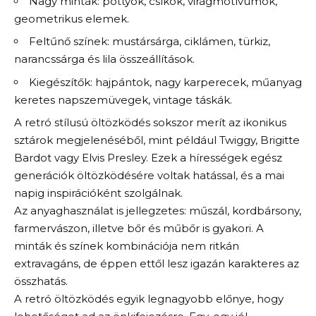
Nagy minták: pöttyök, csíkok, virágmotívumok,
geometrikus elemek.
Feltűnő színek: mustársárga, ciklámen, türkiz,
narancssárga és lila összeállítások.
Kiegészítők: hajpántok, nagy karperecek, műanyag
keretes napszemüvegek, vintage táskák.
A retró stílusú öltözködés sokszor merít az ikonikus
sztárok megjelenéséből, mint például Twiggy, Brigitte
Bardot vagy Elvis Presley. Ezek a hírességek egész
generációk öltözködésére voltak hatással, és a mai
napig inspirációként szolgálnak.
Az anyaghasználat is jellegzetes: műszál, kordbársony,
farmervászon, illetve bőr és műbőr is gyakori. A
minták és színek kombinációja nem ritkán
extravagáns, de éppen ettől lesz igazán karakteres az
összhatás.
A retró öltözködés egyik legnagyobb előnye, hogy