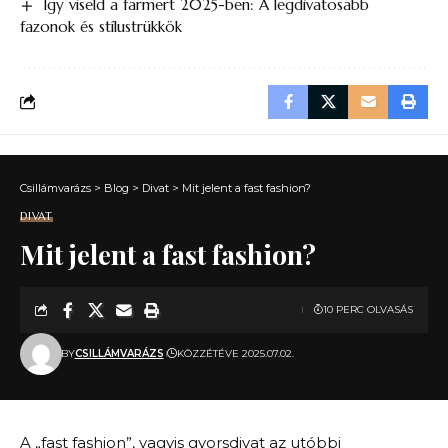
Így viseld a farmert 2025-ben: A legdivatosabb
fazonok és stílustrükkök
Csillámvarázs
>
Blog
>
Divat
>
Mit jelent a fast fashion?
DIVAT
Mit jelent a fast fashion?
10 PERC OLVASÁS
BY
CSILLÁMVARÁZS
KÖZZÉTÉVE 2025.07.02.
A „fast fashion”, vagyis gyorsdivat az utóbbi