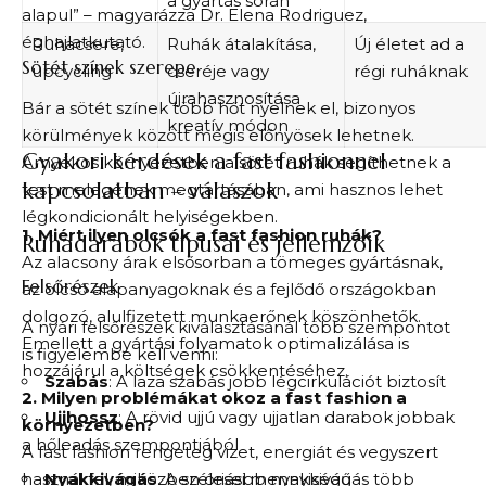
a gyártás során
alapul” – magyarázza Dr. Elena Rodriguez,
éghajlatkutató.
Ruhacsere,
Ruhák átalakítása,
Új életet ad a
Sötét színek szerepe
upcycling
cseréje vagy
régi ruháknak
újrahasznosítása
Bár a sötét színek több hőt nyelnek el, bizonyos
kreatív módon
körülmények között mégis előnyösek lehetnek.
Gyakori kérdések a fast fashionnel
Árnyékos környezetben a sötét ruhák segíthetnek a
kapcsolatban – válaszok
test melegének megtartásában, ami hasznos lehet
légkondicionált helyiségekben.
1. Miért ilyen olcsók a fast fashion ruhák?
Ruhadarabok típusai és jellemzőik
Az alacsony árak elsősorban a tömeges gyártásnak,
Felsőrészek
az olcsó alapanyagoknak és a fejlődő országokban
dolgozó, alulfizetett munkaerőnek köszönhetők.
A nyári felsőrészek kiválasztásánál több szempontot
Emellett a gyártási folyamatok optimalizálása is
is figyelembe kell venni:
hozzájárul a költségek csökkentéséhez.
Szabás
: A laza szabás jobb légcirkulációt biztosít
2. Milyen problémákat okoz a fast fashion a
Ujjhossz
: A rövid ujjú vagy ujjatlan darabok jobbak
környezetben?
a hőleadás szempontjából
A fast fashion rengeteg vizet, energiát és vegyszert
használ fel, miközben óriási mennyiségű
Nyakkivágás
: A szélesebb nyakkivágás több