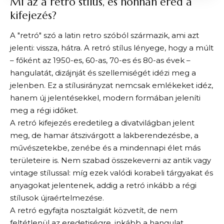
Mi az a retró stílus, és honnan ered a
kifejezés?
A "retró" szó a latin retro szóból származik, ami azt
jelenti: vissza, hátra. A retró stílus lényege, hogy a múlt
– főként az 1950-es, 60-as, 70-es és 80-as évek –
hangulatát, dizájnját és szellemiségét idézi meg a
jelenben. Ez a stílusirányzat nemcsak emlékeket idéz,
hanem új jelentésekkel, modern formában jeleníti
meg a régi időket.
A retró kifejezés eredetileg a divatvilágban jelent
meg, de hamar átszivárgott a lakberendezésbe, a
művészetekbe, zenébe és a mindennapi élet más
területeire is. Nem szabad összekeverni az antik vagy
vintage stílussal: míg ezek valódi korabeli tárgyakat és
anyagokat jelentenek, addig a retró inkább a régi
stílusok újraértelmezése.
A retró egyfajta nosztalgiát közvetít, de nem
feltétlenül az eredetiségre, inkább a hangulat