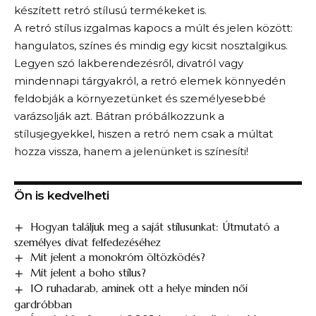
készített retró stílusú termékeket is.
A retró stílus izgalmas kapocs a múlt és jelen között:
hangulatos, színes és mindig egy kicsit nosztalgikus.
Legyen szó lakberendezésről, divatról vagy
mindennapi tárgyakról, a retró elemek könnyedén
feldobják a környezetünket és személyesebbé
varázsolják azt. Bátran próbálkozzunk a
stílusjegyekkel, hiszen a retró nem csak a múltat
hozza vissza, hanem a jelenünket is színesíti!
Ön is kedvelheti
Hogyan találjuk meg a saját stílusunkat: Útmutató a
személyes divat felfedezéséhez
Mit jelent a monokróm öltözködés?
Mit jelent a boho stílus?
10 ruhadarab, aminek ott a helye minden női
gardróbban