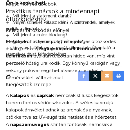
Ön is kedvelheti
hagyományos darabok.
Praktikus tanácsok a mindennapi
Mit jelent a statement darab?
öltözködéshez
Milyen színeket válassz idén? A színtrendek, amelyek
uralják a divatot
Réteges öltözködés előnyei
Mit jelent a color blocking?
Mit jelent a layering vagy rétegzés?
Még nyáron is hasznos lehet a réteges öltözködés
Hogyan találjuk meg a saját stílusunkat: Útmutató a
alkalmazása. A
légkondicionált irodákban
és
személyes divat felfedezéséhez
üzletekben
gyakran túlzottan hideg van, míg kint
perzselő hőség uralkodik. Egy könnyű kardigán vagy
vékony pulóver segíthet átvészelni ezeket a
hőmérséklet-változásokat.
Kiegészítők szerepe
A
kalapok
és
sapkák
nemcsak stílusos kiegészítők,
hanem fontos védőeszközök is. A széles karimájú
kalapok árnyékot adnak az arcnak és a nyaknak,
csökkentve az UV-sugárzás hatását és a hőérzetet.
A
napszemüvegek
szintén fontosak, nemcsak a