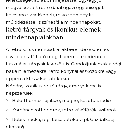
lehetőséget ad az önkifejezésre. Egy-egy jól
megválasztott retró darab igazi egyéniséget
kölcsönöz viselőjének, miközben egy kis
múltidézéssel is színesíti a mindennapokat.
Retró tárgyak és ikonikus elemek
mindennapjainkban
A retró stílus nemcsak a lakberendezésben és
divatban található meg, hanem a mindennapi
használati tárgyaink között is. Gondoljunk csak a régi
bakelit lemezekre, retró konyhai eszközökre vagy
éppen a klasszikus játékokra.
Néhány ikonikus retró tárgy, amelyek ma is
népszerűek:
Bakelitlemez-lejátszó, magnó, kazettás rádió
Zománcozott bögrék, retro kávéfőzők, szifonok
Rubik-kocka, régi társasjátékok (pl. Gazdálkodj
okosan!)