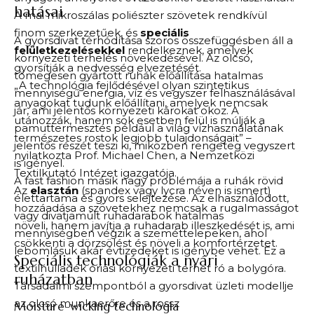
hatásai
A mai mikroszálas poliészter szövetek rendkívül
finom szerkezetűek, és
speciális
A gyorsdivat térhódítása szoros összefüggésben áll a
felületkezelésekkel
rendelkeznek, amelyek
környezeti terhelés növekedésével. Az olcsó,
gyorsítják a nedvesség elvezetését.
tömegesen gyártott ruhák előállítása hatalmas
„A technológia fejlődésével olyan szintetikus
mennyiségű energia, víz és vegyszer felhasználásával
anyagokat tudunk előállítani, amelyek nemcsak
jár, ami jelentős környezeti károkat okoz. A
utánozzák, hanem sok esetben felül is múlják a
pamuttermesztés például a világ vízhasználatának
természetes rostok legjobb tulajdonságait” –
jelentős részét teszi ki, miközben rengeteg vegyszert
nyilatkozta Prof. Michael Chen, a Nemzetközi
is igényel.
Textilkutató Intézet igazgatója.
A fast fashion másik nagy problémája a ruhák rövid
Az
elasztán
(spandex vagy lycra néven is ismert)
élettartama és gyors selejtezése. Az elhasználódott,
hozzáadása a szövetekhez nemcsak a rugalmasságot
vagy divatjamúlt ruhadarabok hatalmas
növeli, hanem javítja a ruhadarab illeszkedését is, ami
mennyiségben végzik a szeméttelepeken, ahol
csökkenti a dörzsölést és növeli a komfortérzetet.
lebomlásuk akár évtizedeket is igénybe vehet. Ez a
Speciális technológiák a nyári
textilhulladék óriási környezeti terhet ró a bolygóra.
ruházatban
Társadalmi szempontból a gyorsdivat üzleti modellje
az olcsó munkaerőre és a rossz
Moisture-wicking technológia