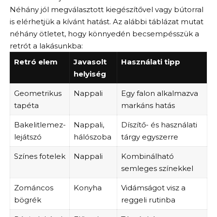
Néhány jól megválasztott kiegészítővel vagy bútorral
is elérhetjük a kívánt hatást. Az alábbi táblázat mutat
néhány ötletet, hogy könnyedén becsempésszük a
retrót a lakásunkba:
Retró elem
Javasolt
Használati tipp
helyiség
Geometrikus
Nappali
Egy falon alkalmazva
tapéta
markáns hatás
Bakelitlemez-
Nappali,
Díszítő- és használati
lejátszó
hálószoba
tárgy egyszerre
Színes fotelek
Nappali
Kombinálható
semleges színekkel
Zománcos
Konyha
Vidámságot visz a
bögrék
reggeli rutinba