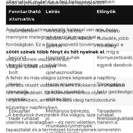
alternatívát mutat be a fast fashionnel szemben:
védő képességét, hasonlóan a naptejek SPF
értékéhez.
Fenntartható
Leírás
Előnyök
Színek és minták hatása a hőérzetere
alternatíva
A ruhadarab színe jelentős hatással van arra, hogy
Slow fashion
Minőségi, tartós,
Kevesebb
mennyire melegnek érezzük magunkat a
időtálló ruhák, etikus
hulladék, jobb
forróságban. Ez a fizika alapvető törvényein alapul: a
gyártás
minőség
sötét színek több fényt és hőt nyelnek el
, míg a
Second
Használt ruhák
Környezetbarát,
világos színek visszaverik azt.
hand/vintage
vásárlása,
egyedi darabok
Világos színek előnyei
bolt
újrahasznosítása
A fehér és más világos színek képesek a napfény
Helyi
Hazai, kisüzemi
Támogatja a
jelentős részét visszaverni, ami csökkenti a ruhadarab
tervezők,
gyártás, rövidebb
helyi gazdaságo
felmelegedését. Ez különösen fontos olyan
márkák
ellátási lánc
helyzetekben, amikor hosszú ideig tartózkodunk
közvetlen napfényben.
Etikus/fair
Méltányos bérezés,
Társadalmi
„A beduinok évezredek óta világos, laza ruhákat
trade ruházat
jó
felelősségvállal
viselnek a sivatagban – ez nem véletlen, hanem a
munkakörülmények
tapasztalat és a természet törvényeinek ismeretén