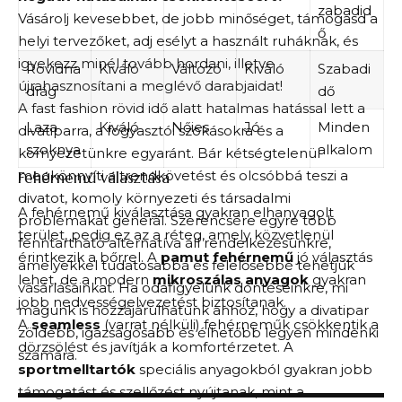
zabadid
Vásárolj kevesebbet, de jobb minőséget, támogasd a
ő
helyi tervezőket, adj esélyt a használt ruháknak, és
igyekezz minél tovább hordani, illetve
Rövidna
Kiváló
Változó
Kiváló
Szabadi
újrahasznosítani a meglévő darabjaidat!
drág
dő
A fast fashion rövid idő alatt hatalmas hatással lett a
Laza
Kiváló
Nőies
Jó
Minden
divatiparra, a fogyasztói szokásokra és a
szoknya
alkalom
környezetünkre egyaránt. Bár kétségtelenül
megkönnyíti a trendkövetést és olcsóbbá teszi a
Fehérnemű választása
divatot, komoly környezeti és társadalmi
A fehérnemű kiválasztása gyakran elhanyagolt
problémákat generál. Szerencsére egyre több
terület, pedig ez az a réteg, amely közvetlenül
fenntartható alternatíva áll rendelkezésünkre,
érintkezik a bőrrel. A
pamut fehérnemű
jó választás
amelyekkel tudatosabbá és felelősebbé tehetjük
lehet, de a modern
mikroszálas anyagok
gyakran
vásárlásainkat. Ha odafigyelünk döntéseinkre, mi
jobb nedvességelvezetést biztosítanak.
magunk is hozzájárulhatunk ahhoz, hogy a divatipar
A
seamless
(varrat nélküli) fehérneműk csökkentik a
zöldebb, igazságosabb és élhetőbb legyen mindenki
dörzsölést és javítják a komfortérzetet. A
számára.
sportmelltartók
speciális anyagokból gyakran jobb
támogatást és szellőzést nyújtanak, mint a