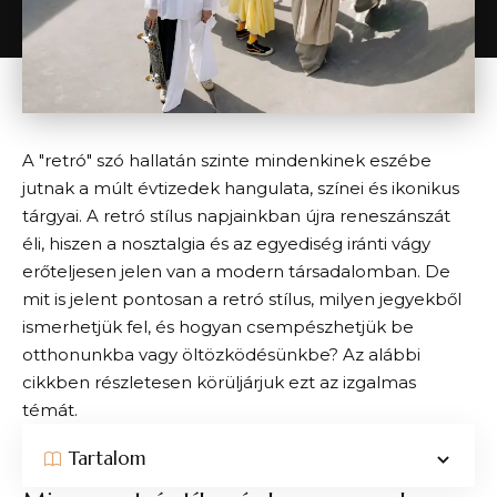
A "retró" szó hallatán szinte mindenkinek eszébe
jutnak a múlt évtizedek hangulata, színei és ikonikus
tárgyai. A retró stílus napjainkban újra reneszánszát
éli, hiszen a nosztalgia és az egyediség iránti vágy
erőteljesen jelen van a modern társadalomban. De
mit is jelent pontosan a retró stílus, milyen jegyekből
ismerhetjük fel, és hogyan csempészhetjük be
otthonunkba vagy öltözködésünkbe? Az alábbi
cikkben részletesen körüljárjuk ezt az izgalmas
témát.
Tartalom