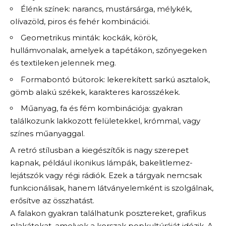
Élénk színek: narancs, mustársárga, mélykék,
olívazöld, piros és fehér kombinációi.
Geometrikus minták: kockák, körök,
hullámvonalak, amelyek a tapétákon, szőnyegeken
és textileken jelennek meg.
Formabontó bútorok: lekerekített sarkú asztalok,
gömb alakú székek, karakteres karosszékek.
Műanyag, fa és fém kombinációja: gyakran
találkozunk lakkozott felületekkel, krómmal, vagy
színes műanyaggal.
A retró stílusban a kiegészítők is nagy szerepet
kapnak, például ikonikus lámpák, bakelitlemez-
lejátszók vagy régi rádiók. Ezek a tárgyak nemcsak
funkcionálisak, hanem látványelemként is szolgálnak,
erősítve az összhatást.
A falakon gyakran találhatunk posztereket, grafikus
plakátokat, amelyek a korszak popkultúráját idézik. A