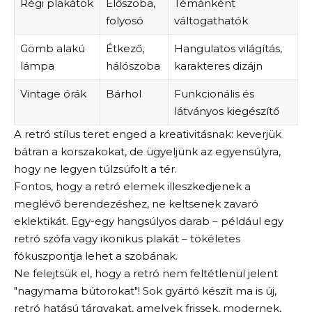
Régi plakátok
Előszoba,
Témánként
folyosó
váltogathatók
Gömb alakú
Étkező,
Hangulatos világítás,
lámpa
hálószoba
karakteres dizájn
Vintage órák
Bárhol
Funkcionális és
látványos kiegészítő
A retró stílus teret enged a kreativitásnak: keverjük
bátran a korszakokat, de ügyeljünk az egyensúlyra,
hogy ne legyen túlzsúfolt a tér.
Fontos, hogy a retró elemek illeszkedjenek a
meglévő berendezéshez, ne keltsenek zavaró
eklektikát. Egy-egy hangsúlyos darab – például egy
retró szófa vagy ikonikus plakát – tökéletes
fókuszpontja lehet a szobának.
Ne felejtsük el, hogy a retró nem feltétlenül jelent
"nagymama bútorokat"! Sok gyártó készít ma is új,
retró hatású tárgyakat, amelyek frissek, modernek,