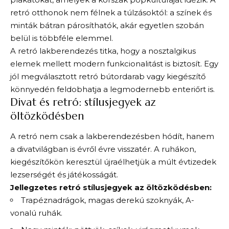
retró otthonok nem félnek a túlzásoktól: a színek és
minták bátran párosíthatók, akár egyetlen szobán
belül is többféle elemmel.
A retró lakberendezés titka, hogy a nosztalgikus
elemek mellett modern funkcionalitást is biztosít. Egy
jól megválasztott retró bútordarab vagy kiegészítő
könnyedén feldobhatja a legmodernebb enteriőrt is.
Divat és retró: stílusjegyek az
öltözködésben
A retró nem csak a lakberendezésben hódít, hanem
a divatvilágban is évről évre visszatér. A ruhákon,
kiegészítőkön keresztül újraélhetjük a múlt évtizedek
lezserségét és játékosságát.
Jellegzetes retró stílusjegyek az öltözködésben:
Trapéznadrágok, magas derekú szoknyák, A-
vonalú ruhák.