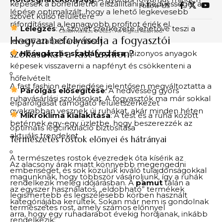
képesek a bőrfelületről elszállítani a nedvességet a
Follow US
lépése optimalizált, hogy a lehető legkevesebb
szövet külső felületére
ráfordítással a legnagyobb profitot érjék el.
Lélegzés
: A szövet szerkezete lehetővé teszi a
Csillámvarázs © 2025 . All Rights Reserved.
Hogyan befolyásolja a fogyasztói
levegő szabad áramlását
szokásokat a fast fashion?
Hősugárzás szabályozása
: Bizonyos anyagok
képesek visszaverni a napfényt és csökkenteni a
hőfelvételt
A fast fashion elterjedése jelentősen megváltoztatta a
Párolgás elősegítése
: A nedvesség gyors
ruhavásárlási szokásokat. A fogyasztók ma már sokkal
elpárolgását támogató felületszerkezet
gyakrabban vesznek új ruhákat, akár minden héten
Mikroklíma kialakítása
: A test és a ruha között
betérnek egy-egy üzletbe, hogy beszerezzék az
optimális légcirkuláció biztosítása
aktuális trendeket.
Természetes rostok előnyei és hátrányai
A természetes rostok évezredek óta kísérik az
Az alacsony árak miatt könnyebb megengedni
emberiséget, és sok közülük kiváló tulajdonságokkal
magunknak, hogy többször vásároljunk, így a ruhák
rendelkezik meleg időjárásban. A
pamut
talán a
az egyszer használatos, „eldobható” termékek
legismertebb és legszélesebb körben használt
kategóriájába kerültek. Sokan már nem is gondolnak
természetes rost, amely számos előnnyel
arra, hogy egy ruhadarabot évekig hordjanak, inkább
rendelkezik: