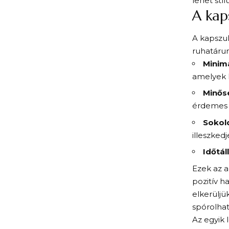
lehet stí
A kap
A kapszul
ruhatárun
Minim
amelyek 
Minős
érdemes v
Sokol
illeszkedj
Időtáll
Ezek az a
pozitív h
elkerüljü
spórolha
Az egyik 