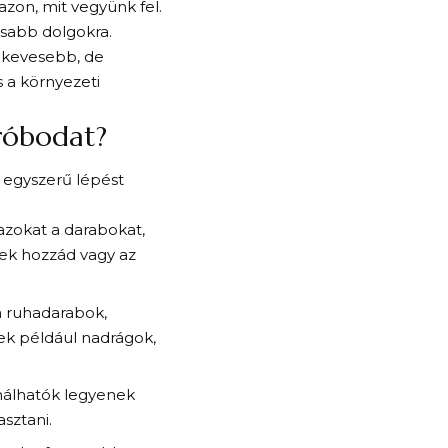
zon, mit vegyünk fel.
osabb dolgokra.
A kevesebb, de
s a környezeti
dróbodat?
 egyszerű lépést
azokat a darabokat,
nek hozzád vagy az
a ruhadarabok,
k például nadrágok,
nálhatók legyenek
sztani.