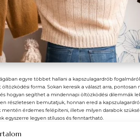
ilágában egyre többet hallani a kapszulagardrób fogalmáról
 öltözködési forma. Sokan keresik a választ arra, pontosan mi
, és hogyan segíthet a mindennapi öltözködési dilemmák l
en részletesen bemutatjuk, honnan ered a kapszulagardrób
 mentén érdemes felépíteni, illetve milyen darabok szüks
k egyszerre legyen stílusos és fenntartható.
rtalom