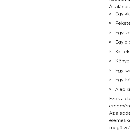
Általános
Egy kl
Fekete
Egysze
Egy el
Kis fe
Kényel
Egy ka
Egy-ké
Alap k
Ezek a da
eredménye
Az alapda
elemekkel
megőrzi á