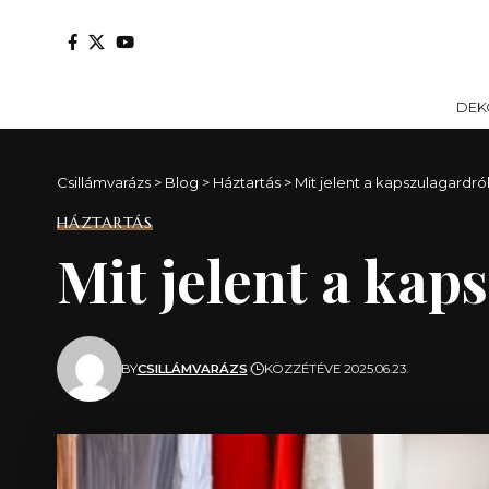
DEK
Csillámvarázs
>
Blog
>
Háztartás
>
Mit jelent a kapszulagardr
HÁZTARTÁS
Mit jelent a kap
BY
CSILLÁMVARÁZS
KÖZZÉTÉVE 2025.06.23.