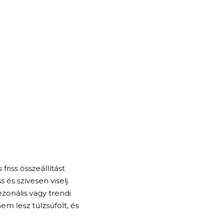
riss összeállítást
s szívesen viselj.
zonális vagy trendi
m lesz túlzsúfolt, és