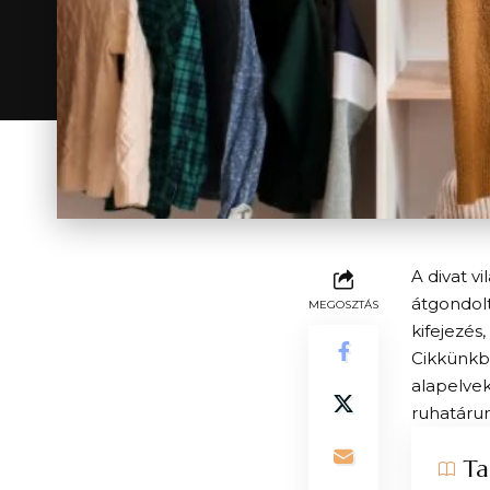
A divat v
átgondolt
MEGOSZTÁS
kifejezés
Cikkünkb
alapelvek
ruhatárun
Ta