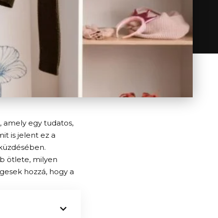
, amely egy tudatos,
t is jelent ez a
eküzdésében.
 ötlete, milyen
égesek hozzá, hogy a