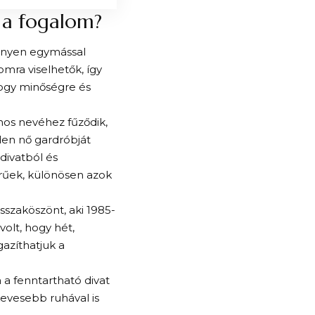
 a fogalom?
önnyen egymással
mra viselhetők, így
 hogy minőségre és
nos nevéhez fűződik,
nden nő gardróbját
divatból és
rűek, különösen azok
szaköszönt, aki 1985-
volt, hogy hét,
gazíthatjuk a
 a fenntartható divat
kevesebb ruhával is