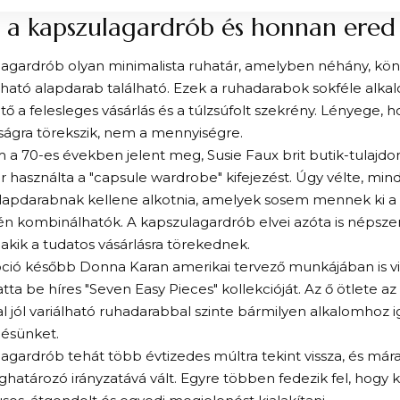
 a kapszulagardrób és honnan ered
lagardrób olyan minimalista ruhatár, amelyben néhány, k
ató alapdarab található. Ezek a ruhadarabok sokféle alkalo
tő a felesleges vásárlás és a túlzsúfolt szekrény. Lényege,
ságra törekszik, nem a mennyiségre.
 a 70-es években jelent meg, Susie Faux brit butik-tulajdo
ör használta a "capsule wardrobe" kifejezést. Úgy vélte, mi
lapdarabnak kellene alkotnia, amelyek sosem mennek ki a 
n kombinálhatók. A kapszulagardrób elvei azóta is népsze
akik a tudatos vásárlásra törekednek.
ió később Donna Karan amerikai tervező munkájában is vis
ta be híres "Seven Easy Pieces" kollekcióját. Az ő ötlete az 
 jól variálható ruhadarabbal szinte bármilyen alkalomhoz i
ésünket.
agardrób tehát több évtizedes múltra tekint vissza, és mára
határozó irányzatává vált. Egyre többen fedezik fel, hogy 