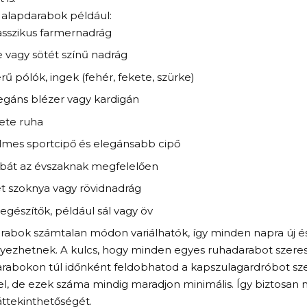
 alapdarabok például:
asszikus farmernadrág
 vagy sötét színű nadrág
rű pólók, ingek (fehér, fekete, szürke)
egáns blézer vagy kardigán
kete ruha
mes sportcipő és elegánsabb cipő
bát az évszaknak megfelelően
t szoknya vagy rövidnadrág
iegészítők, például sál vagy öv
rabok számtalan módon variálhatók, így minden napra új és f
zhetnek. A kulcs, hogy minden egyes ruhadarabot szeress é
rabokon túl időnként feldobhatod a kapszulagardróbot sze
, de ezek száma mindig maradjon minimális. Így biztosan ne
ttekinthetőségét.