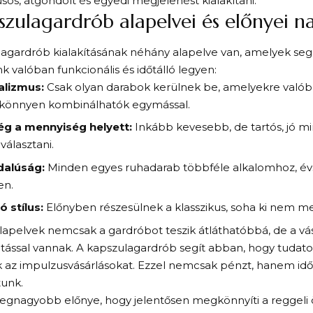
lusos, átgondolt és egyedi megjelenést kialakítani.
szulagardrób alapelvei és előnyei n
agardrób kialakításának néhány alapelve van, amelyek seg
k valóban funkcionális és időtálló legyen:
alizmus:
Csak olyan darabok kerülnek be, amelyekre valób
könnyen kombinálhatók egymással.
ég a mennyiség helyett:
Inkább kevesebb, de tartós, jó m
álasztani.
dalúság:
Minden egyes ruhadarab többféle alkalomhoz, évs
en.
ó stílus:
Előnyben részesülnek a klasszikus, soha ki nem me
lapelvek nemcsak a gardróbot teszik átláthatóbbá, de a vásá
atással vannak. A kapszulagardrób segít abban, hogy tudato
k az impulzusvásárlásokat. Ezzel nemcsak pénzt, hanem időt
tunk.
legnagyobb előnye, hogy jelentősen megkönnyíti a reggeli 