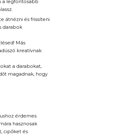
n a legfontosabb
lassz.
átnézni és frissíteni
es darabok
zlésed! Más
adúszó kreatívnak
zokat a darabokat,
 időt magadnak, hogy
ílushoz érdemes
zámára hasznosak
, cipőket és