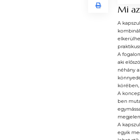
Mi az
A kapszu
kombinálh
elkerülhe
praktikus
A fogalom
aki elősz
néhány a
könnyedé
körében, 
A koncepc
ben mutat
egymással
megjelen
A kapszul
egyik meg