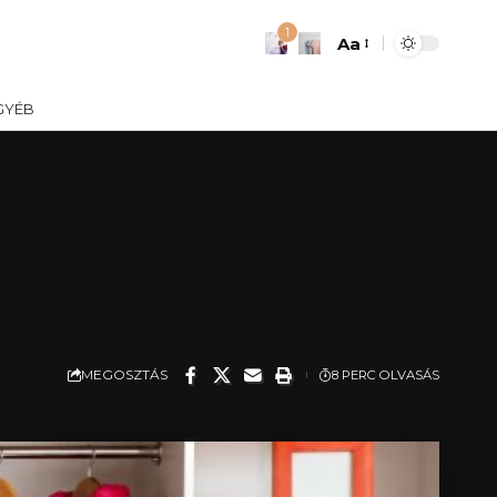
1
Aa
Font
Resizer
GYÉB
MEGOSZTÁS
8 PERC OLVASÁS