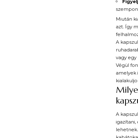
Figyel
szempont!
Miután ki
azt. Így 
felhalmoz
A kapszul
ruhadarab
vagy egy
Végül fon
amelyek i
kialakulj
Milye
kapsz
A kapszul
igazítani
lehetnek.
kabátokat