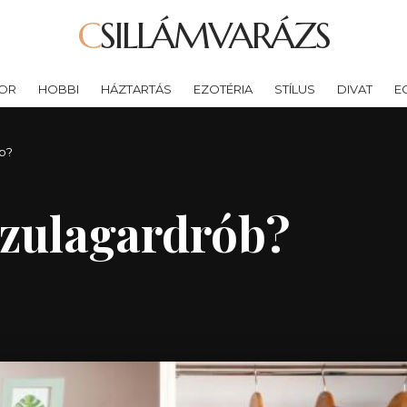
CSILLÁMVARÁZS
OR
HOBBI
HÁZTARTÁS
EZOTÉRIA
STÍLUS
DIVAT
E
ób?
szulagardrób?