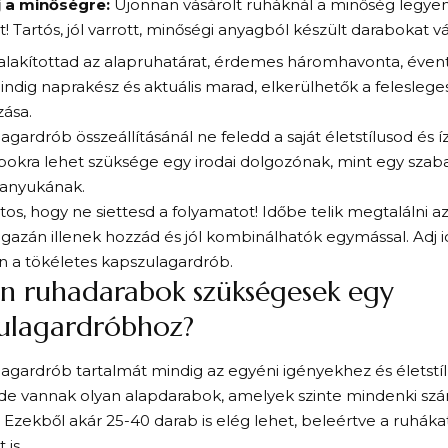
j a minőségre:
Újonnan vásárolt ruháknál a minőség legye
 Tartós, jól varrott, minőségi anyagból készült darabokat vá
alakítottad az alapruhatárat, érdemes háromhavonta, évente 
mindig naprakész és aktuális marad, elkerülhetők a felesleg
ása.
agardrób összeállításánál ne feledd a saját életstílusod és í
okra lehet szüksége egy irodai dolgozónak, mint egy szab
 anyukának.
tos, hogy ne siettesd a folyamatot! Időbe telik megtalálni a
gazán illenek hozzád és jól kombinálhatók egymással. Adj
on a tökéletes kapszulagardrób.
n ruhadarabok szükségesek egy
ulagardróbhoz?
agardrób tartalmát mindig az egyéni igényekhez és életst
, de vannak olyan alapdarabok, amelyek szinte mindenki s
 Ezekből akár 25-40 darab is elég lehet, beleértve a ruhákat
 is.