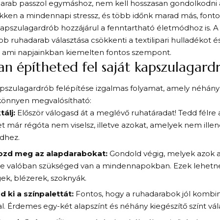
arab passzol egymáshoz, nem kell hosszasan gondolkodni a
kken a mindennapi stressz, és több időnk marad más, font
kapszulagardrób hozzájárul a fenntartható életmódhoz is. 
b ruhadarab választása csökkenti a textilipari hulladékot é
, ami napjainkban kiemelten fontos szempont.
n építheted fel saját kapszulagar
apszulagardrób felépítése izgalmas folyamat, amely néhány
könnyen megvalósítható:
tálj:
Először válogasd át a meglévő ruhatáradat! Tedd félre 
 már régóta nem viselsz, illetve azokat, amelyek nem ille
edhez.
ozd meg az alapdarabokat:
Gondold végig, melyek azok 
e valóban szükséged van a mindennapokban. Ezek lehetne
gek, blézerek, szoknyák.
d ki a színpalettát:
Fontos, hogy a ruhadarabok jól kombi
. Érdemes egy-két alapszínt és néhány kiegészítő színt vála