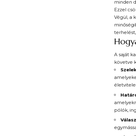
minden d
Ezzel csö
Végül, a 
minőségib
terhelést
Hogya
A saját k
követve 
Szelek
amelyeket
életvitel
Határ
amelyekr
pólók, in
Válasz
egymással