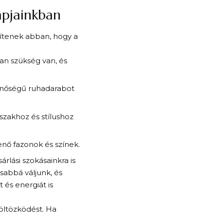
apjainkban
ítenek abban, hogy a
an szükség van, és
inőségű ruhadarabot
zakhoz és stílushoz
nő fazonok és színek.
rlási szokásainkra is
sabbá váljunk, és
 és energiát is
öltözködést. Ha