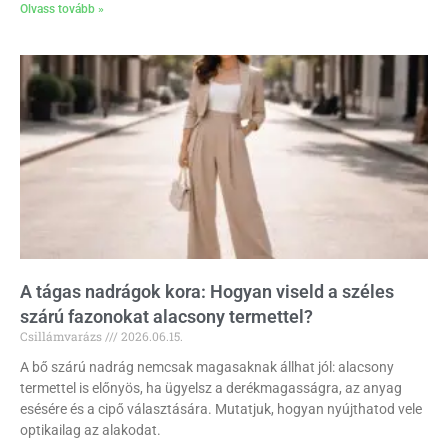
Olvass tovább »
A tágas nadrágok kora: Hogyan viseld a széles
szárú fazonokat alacsony termettel?
Csillámvarázs
2026.06.15.
A bő szárú nadrág nemcsak magasaknak állhat jól: alacsony
termettel is előnyös, ha ügyelsz a derékmagasságra, az anyag
esésére és a cipő választására. Mutatjuk, hogyan nyújthatod vele
optikailag az alakodat.