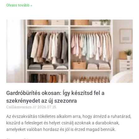
Olvass tovább »
Gardróbürítés okosan: Így készítsd fel a
szekrényedet az új szezonra
Csillámvarázs
2026.07.15.
Az évszakváltás tökéletes alkalom arra, hogy átnézd a ruhatárad,
kiszűrd a felesleget és helyet csinálj azoknak a daraboknak,
amelyeket valóban hordasz és jól is érzed magad bennük.