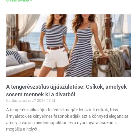
Olvass tovább »
A tengerészstílus újjászületése: Csíkok, amelyek
sosem mennek ki a divatból
Csillámvarázs
2026.07.21.
A tengerészstílus újra felfedezi magát: letisztult csíkok, friss
árnyalatok és kényelmes fazonok adják azt a könnyed eleganciát,
amely a városi mindennapokban és a nyári nyaralásokon is
megállja a helyét.