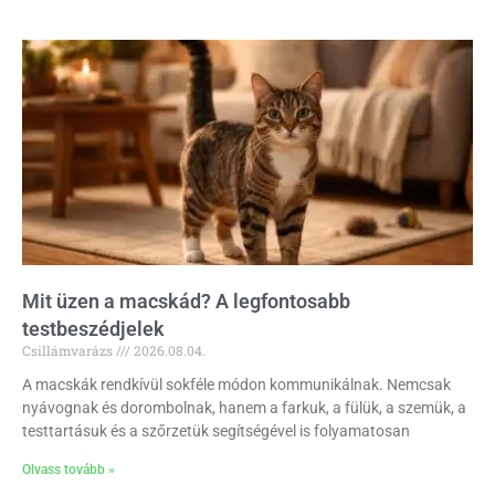
Mit üzen a macskád? A legfontosabb
testbeszédjelek
Csillámvarázs
2026.08.04.
A macskák rendkívül sokféle módon kommunikálnak. Nemcsak
nyávognak és dorombolnak, hanem a farkuk, a fülük, a szemük, a
testtartásuk és a szőrzetük segítségével is folyamatosan
Olvass tovább »