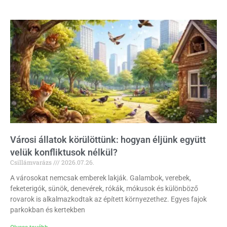
Városi állatok körülöttünk: hogyan éljünk együtt
velük konfliktusok nélkül?
Csillámvarázs
2026.07.26.
A városokat nemcsak emberek lakják. Galambok, verebek,
feketerigók, sünök, denevérek, rókák, mókusok és különböző
rovarok is alkalmazkodtak az épített környezethez. Egyes fajok
parkokban és kertekben