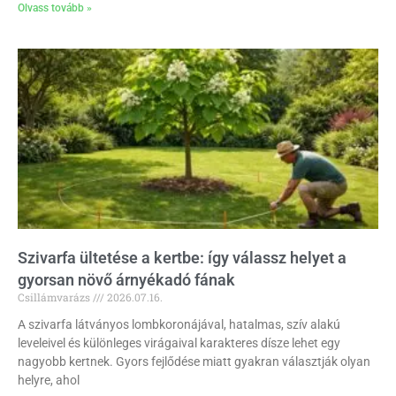
Olvass tovább »
Szivarfa ültetése a kertbe: így válassz helyet a
gyorsan növő árnyékadó fának
Csillámvarázs
2026.07.16.
A szivarfa látványos lombkoronájával, hatalmas, szív alakú
leveleivel és különleges virágaival karakteres dísze lehet egy
nagyobb kertnek. Gyors fejlődése miatt gyakran választják olyan
helyre, ahol