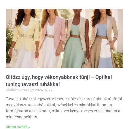
Öltözz úgy, hogy vékonyabbnak tűnj! – Optikai
tuning tavaszi ruhákkal
Csillámvarázs
2026.07.27.
Tavaszi ruhákkal egyszerre lehetsz nőies és karcsúbbnak tűnő: jól
megválasztott szabásokkal, színekkel és mintákkal finoman
formálhatod az alakodat, miközben kényelmesen érzed magad a
mindennapokban.
Olvass tovább »