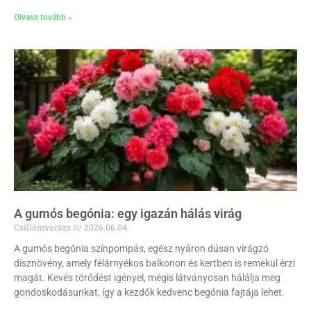
Olvass tovább »
A gumós begónia: egy igazán hálás virág
Csillámvarázs
2026.06.04.
A gumós begónia színpompás, egész nyáron dúsan virágzó
dísznövény, amely félárnyékos balkonon és kertben is remekül érzi
magát. Kevés törődést igényel, mégis látványosan hálálja meg
gondoskodásunkat, így a kezdők kedvenc begónia fajtája lehet.