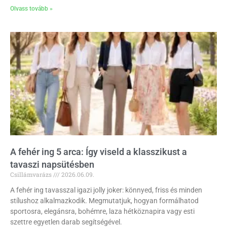
Olvass tovább »
A fehér ing 5 arca: Így viseld a klasszikust a
tavaszi napsütésben
Csillámvarázs
2026.06.09.
A fehér ing tavasszal igazi jolly joker: könnyed, friss és minden
stílushoz alkalmazkodik. Megmutatjuk, hogyan formálhatod
sportosra, elegánsra, bohémre, laza hétköznapira vagy esti
szettre egyetlen darab segítségével.