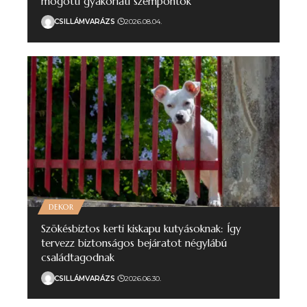
mögötti gyakorlati szempontok
CSILLÁMVARÁZS
2026.08.04.
DEKOR
Szökésbiztos kerti kiskapu kutyásoknak: Így
tervezz biztonságos bejáratot négylábú
családtagodnak
CSILLÁMVARÁZS
2026.06.30.