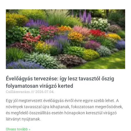
Évelőágyás tervezése: így lesz tavasztól őszig
folyamatosan virágzó kerted
Csillámvarázs
2026.07.04.
Egy jól megtervezett évelőágyás évről évre egyre szebb lehet. A
növények tavasszal újra kihajtanak, fokozatosan megerősödnek,
és megfelelő összeállítás esetén hónapokon keresztül virágzó
látványt nyújtanak.
Olvass tovább »