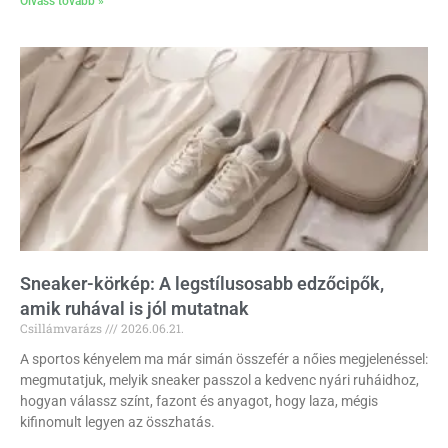
Olvass tovább »
Sneaker-körkép: A legstílusosabb edzőcipők,
amik ruhával is jól mutatnak
Csillámvarázs
2026.06.21.
A sportos kényelem ma már simán összefér a nőies megjelenéssel:
megmutatjuk, melyik sneaker passzol a kedvenc nyári ruháidhoz,
hogyan válassz színt, fazont és anyagot, hogy laza, mégis
kifinomult legyen az összhatás.