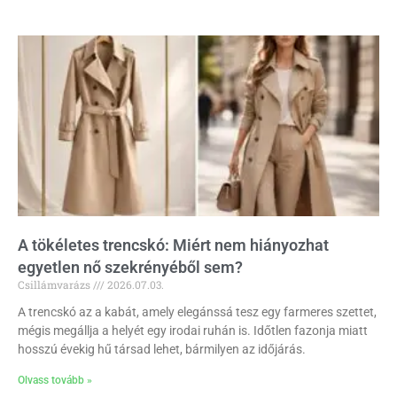
A tökéletes trencskó: Miért nem hiányozhat
egyetlen nő szekrényéből sem?
Csillámvarázs
2026.07.03.
A trencskó az a kabát, amely elegánssá tesz egy farmeres szettet,
mégis megállja a helyét egy irodai ruhán is. Időtlen fazonja miatt
hosszú évekig hű társad lehet, bármilyen az időjárás.
Olvass tovább »