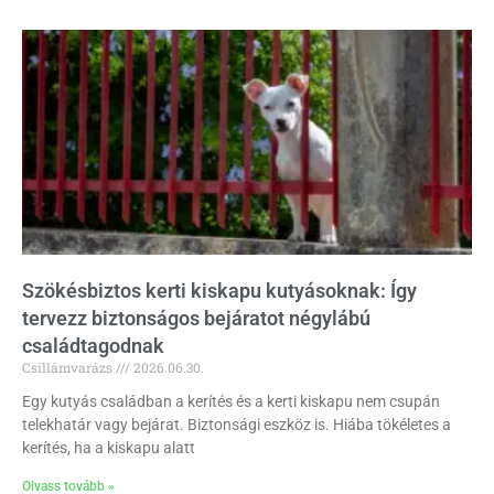
Szökésbiztos kerti kiskapu kutyásoknak: Így
tervezz biztonságos bejáratot négylábú
családtagodnak
Csillámvarázs
2026.06.30.
Egy kutyás családban a kerítés és a kerti kiskapu nem csupán
telekhatár vagy bejárat. Biztonsági eszköz is. Hiába tökéletes a
kerítés, ha a kiskapu alatt
Olvass tovább »