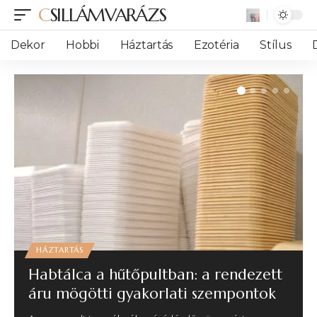
CSILLÁMVARÁZS
Dekor
Hobbi
Háztartás
Ezotéria
Stílus
HÁZTARTÁS
Habtálca a hűtőpultban: a rendezett
áru mögötti gyakorlati szempontok