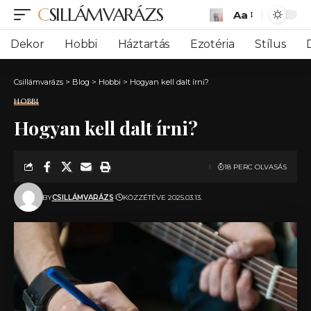
CSILLÁMVARÁZS
Aa
Font
Resizer
Dekor
Hobbi
Háztartás
Ezotéria
Stílus
Csillámvarázs
>
Blog
>
Hobbi
>
Hogyan kell dalt írni?
HOBBI
Hogyan kell dalt írni?
18 PERC OLVASÁS
BY
CSILLÁMVARÁZS
KÖZZÉTÉVE 2025.03.13.