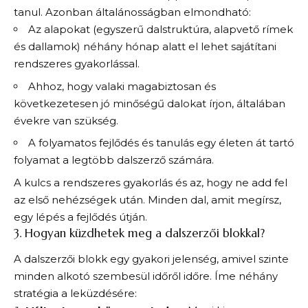
tanul. Azonban általánosságban elmondható:
Az alapokat (egyszerű dalstruktúra, alapvető rímek
és dallamok) néhány hónap alatt el lehet sajátítani
rendszeres gyakorlással.
Ahhoz, hogy valaki magabiztosan és
következetesen jó minőségű dalokat írjon, általában
évekre van szükség.
A folyamatos fejlődés és tanulás egy életen át tartó
folyamat a legtöbb dalszerző számára.
A kulcs a rendszeres gyakorlás és az, hogy ne add fel
az első nehézségek után. Minden dal, amit megírsz,
egy lépés a fejlődés útján.
3. Hogyan küzdhetek meg a dalszerzői blokkal?
A dalszerzői blokk egy gyakori jelenség, amivel szinte
minden alkotó szembesül időről időre. Íme néhány
stratégia a leküzdésére: