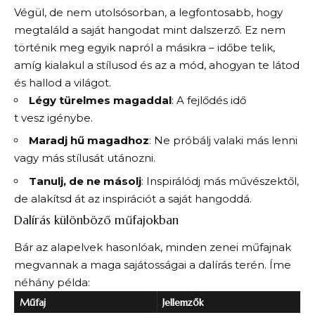
Végül, de nem utolsósorban, a legfontosabb, hogy
megtaláld a saját hangodat mint dalszerző. Ez nem
történik meg egyik napról a másikra – időbe telik,
amíg kialakul a stílusod és az a mód, ahogyan te látod
és hallod a világot.
Légy türelmes magaddal
: A fejlődés idő
t vesz igénybe.
Maradj hű magadhoz
: Ne próbálj valaki más lenni
vagy más stílusát utánozni.
Tanulj, de ne másolj
: Inspirálódj más művészektől,
de alakítsd át az inspirációt a saját hangoddá.
Dalírás különböző műfajokban
Bár az alapelvek hasonlóak, minden zenei műfajnak
megvannak a maga sajátosságai a dalírás terén. Íme
néhány példa:
Műfaj
Jellemzők