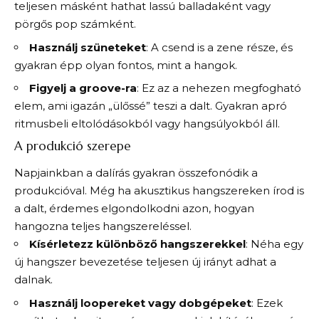
teljesen másként hathat lassú balladaként vagy
pörgős pop számként.
Használj szüneteket
: A csend is a zene része, és
gyakran épp olyan fontos, mint a hangok.
Figyelj a groove-ra
: Ez az a nehezen megfogható
elem, ami igazán „ülőssé” teszi a dalt. Gyakran apró
ritmusbeli eltolódásokból vagy hangsúlyokból áll.
A produkció szerepe
Napjainkban a dalírás gyakran összefonódik a
produkcióval. Még ha akusztikus hangszereken írod is
a dalt, érdemes elgondolkodni azon, hogyan
hangozna teljes hangszereléssel.
Kísérletezz különböző hangszerekkel
: Néha egy
új hangszer bevezetése teljesen új irányt adhat a
dalnak.
Használj loopereket vagy dobgépeket
: Ezek