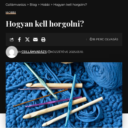
Csillámvarázs
>
Blog
>
Hobbi
>
Hogyan kell horgolni?
HOBBI
Hogyan kell horgolni?
18 PERC OLVASÁS
BY
CSILLÁMVARÁZS
KÖZZÉTÉVE 2025.03.10.