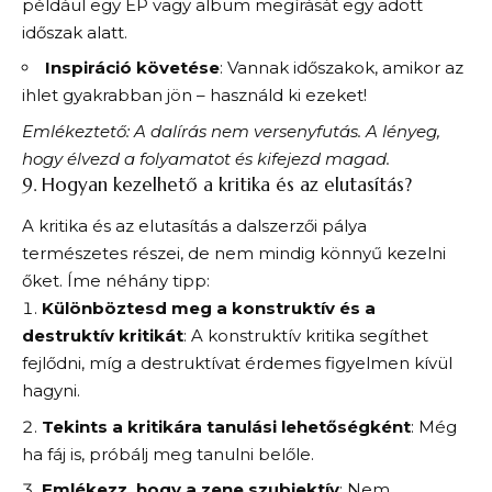
például egy EP vagy album megírását egy adott
időszak alatt.
Inspiráció követése
: Vannak időszakok, amikor az
ihlet gyakrabban jön – használd ki ezeket!
Emlékeztető: A dalírás nem versenyfutás. A lényeg,
hogy élvezd a folyamatot és kifejezd magad.
9. Hogyan kezelhető a kritika és az elutasítás?
A kritika és az elutasítás a dalszerzői pálya
természetes részei, de nem mindig könnyű kezelni
őket. Íme néhány tipp:
Különböztesd meg a konstruktív és a
destruktív kritikát
: A konstruktív kritika segíthet
fejlődni, míg a destruktívat érdemes figyelmen kívül
hagyni.
Tekints a kritikára tanulási lehetőségként
: Még
ha fáj is, próbálj meg tanulni belőle.
Emlékezz, hogy a zene szubjektív
: Nem