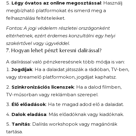
Légy óvatos az online megosztással
: Használj
megbízható platformokat és ismerd meg a
felhasználási feltételeiket.
Fontos: A jogi védelem részletei országonként
eltérhetnek, ezért érdemes konzultálni egy helyi
szakértővel vagy ügyvéddel.
7. Hogyan lehet pénzt keresni dalírással?
A dalírással való pénzkeresésnek több módja is van:
Jogdíjak
: Ha a dalaidat játsszák a rádióban, TV-ben,
vagy streamelő platformokon, jogdíjat kaphatsz.
Szinkronizációs licenszek
: Ha a dalod filmben,
TV-műsorban vagy reklámban szerepel.
Élő előadások
: Ha te magad adod elő a dalaidat.
Dalok eladása
: Más előadóknak vagy kiadóknak.
Tanítás
: Dalírás workshopok vagy magánórák
tartása.