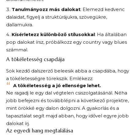
Tanulmányozz más dalokat
: Elemezd kedvenc
dalaidat, figyelj a struktúrájukra, szövegükre,
dallamukra.
Kísérletezz különböző stílusokkal
: Ha általában
pop dalokat írsz, próbálkozz egy country vagy blues
számmal.
A tökéletesség csapdája
Sok kezdő dalszerző beleesik abba a csapdába, hogy
a tökéletességre törekszik. Emlékezz:
A tökéletesség a jó ellensége lehet.
Ne ragadj le egy dal végtelen csiszolgatásánál. Néha
jobb befejezni és továbblépni a következő projektre,
mint örökké egy dalon dolgozni. A gyakorlás és a
tapasztalat segít majd abban, hogy idővel egyre jobb
dalokat írj.
Az egyedi hang megtalálása