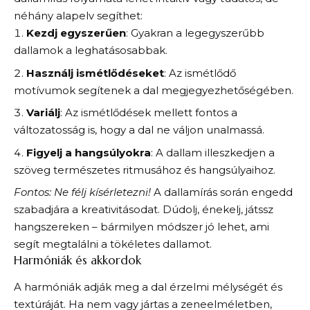
néhány alapelv segíthet:
Kezdj egyszerűen
: Gyakran a legegyszerűbb
dallamok a leghatásosabbak.
Használj ismétlődéseket
: Az ismétlődő
motívumok segítenek a dal megjegyezhetőségében.
Variálj
: Az ismétlődések mellett fontos a
változatosság is, hogy a dal ne váljon unalmassá.
Figyelj a hangsúlyokra
: A dallam illeszkedjen a
szöveg természetes ritmusához és hangsúlyaihoz.
Fontos: Ne félj kísérletezni!
A dallamírás során engedd
szabadjára a kreativitásodat. Dúdolj, énekelj, játssz
hangszereken – bármilyen módszer jó lehet, ami
segít megtalálni a tökéletes dallamot.
Harmóniák és akkordok
A harmóniák adják meg a dal érzelmi mélységét és
textúráját. Ha nem vagy jártas a zeneelméletben,