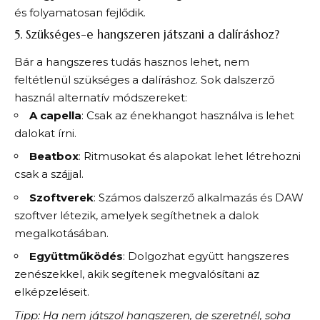
és folyamatosan fejlődik.
5. Szükséges-e hangszeren játszani a dalíráshoz?
Bár a hangszeres tudás hasznos lehet, nem
feltétlenül szükséges a dalíráshoz. Sok dalszerző
használ alternatív módszereket:
A capella
: Csak az énekhangot használva is lehet
dalokat írni.
Beatbox
: Ritmusokat és alapokat lehet létrehozni
csak a szájjal.
Szoftverek
: Számos dalszerző alkalmazás és DAW
szoftver létezik, amelyek segíthetnek a dalok
megalkotásában.
Együttműködés
: Dolgozhat együtt hangszeres
zenészekkel, akik segítenek megvalósítani az
elképzeléseit.
Tipp: Ha nem játszol hangszeren, de szeretnél, soha