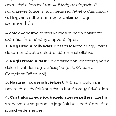
nem késő elkezdeni tanulni! Még az alapszintű
hangszeres tudás is nagy segítség lehet a dalírásban.
6. Hogyan védhetem meg a dalaimat jogi
szempontból?
A dalok védelme fontos kérdés minden dalszerző
számára. Íme néhány alapvető lépés:
Rögzítsd a művedet
: Készíts felvételt vagy írásos
dokumentációt a dalodról dátummal ellátva.
Regisztráld a dalt
: Sok országban lehetőség van a
dalok hivatalos regisztrációjára (pl. USA-ban a
Copyright Office-nál).
Használj copyright jelzést
: A © szimbólum, a
neved és az év feltüntetése a kottán vagy felvételen.
Csatlakozz egy jogkezelő szervezethez
: Ezek a
szervezetek segítenek a jogdíjak beszedésében és a
jogaid védelmében.