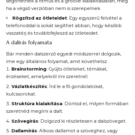
segíthetnek a ritmus és a groove kialakításában, még
ha a végső verzióban nem is szerepelnek.
Rögzítsd az ötleteidet
: Egy egyszerű felvétel a
telefonoddal is sokat segíthet abban, hogy később
visszatérj és továbbfejleszd az ötleteidet.
A dalírás folyamata
Bár minden dalszerző egyedi módszerrel dolgozik,
íme egy általános folyamat, amit követhetsz:
Brainstorming
: Gyűjts ötleteket, témákat,
érzéseket, amelyekről írni szeretnél.
Vázlatkészítés
: Írd le a fő gondolatokat,
kulcssorokat.
Struktúra kialakítása
: Döntsd el, milyen formában
szeretnéd megírni a dalt.
Szövegírás
: Dolgozd ki részletesen a dalszöveget.
Dallamírás
: Alkoss dallamot a szöveghez, vagy