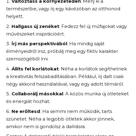
Változtass a környezeteden
: Menj ki a
természetbe, vagy írj egy kávézóban az otthonod
helyett.
Hallgass új zenéket
: Fedezz fel új műfajokat vagy
művészeket inspirációért.
Írj más perspektívából
: Ha mindig saját
élményeidről írsz, próbálj meg egy fiktív karakter
szemszögéből írni.
Állíts fel korlátokat
: Néha a korlátok segíthetnek
a kreativitás felszabadításában. Például, írj dalt csak
négy akkord használatával, vagy egy adott témáról.
Collaborálj másokkal
: A közös munka új ötleteket
és energiát hozhat.
Ne erőltesd
: Ha semmi nem működik, tarts
szünetet. Néha a legjobb ötletek akkor jönnek,
amikor nem is gondolsz a dalírásra.