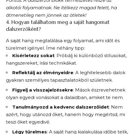
Fontos: A dalszerzői blokk természetes része az
alkotói folyamatnak. Ne ítélkezz magad felett, ha
átmenetileg nem jönnek az ötletek!
4. Hogyan találhatom meg a saját hangomat
dalszerzőként?
A saját hang megtalálása egy folyamat, ami időt és
türelmet igényel. Íme néhány tipp:
Kísérletezz sokat
: Próbálj ki különböző stílusokat,
hangszereket, írási technikákat.
Reflektálj az élményeidre
: A leghitelesebb dalok
gyakran személyes tapasztalatokból születnek.
Figyelj a visszajelzésekre
: Mások észrevehetnek
olyan egyedi vonásokat a dalaidban, amiket te nem.
Tanulmányozd a kedvenc dalszerzőidet
: Nem
azért, hogy utánozd őket, hanem hogy megértsd, mi
teszi őket egyedivé.
Légy türelmes
: A saját hang kialakulása időbe telik,