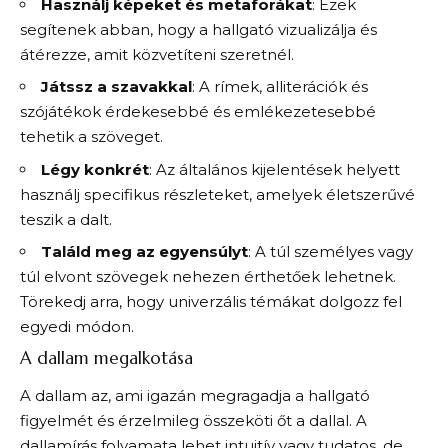
Használj képeket és metaforákat
: Ezek
segítenek abban, hogy a hallgató vizualizálja és
átérezze, amit közvetíteni szeretnél.
Játssz a szavakkal
: A rímek, alliterációk és
szójátékok érdekesebbé és emlékezetesebbé
tehetik a szöveget.
Légy konkrét
: Az általános kijelentések helyett
használj specifikus részleteket, amelyek életszerűvé
teszik a dalt.
Találd meg az egyensúlyt
: A túl személyes vagy
túl elvont szövegek nehezen érthetőek lehetnek.
Törekedj arra, hogy univerzális témákat dolgozz fel
egyedi módon.
A dallam megalkotása
A dallam az, ami igazán megragadja a hallgató
figyelmét és érzelmileg összeköti őt a dallal. A
dallamírás folyamata lehet intuitív vagy tudatos, de