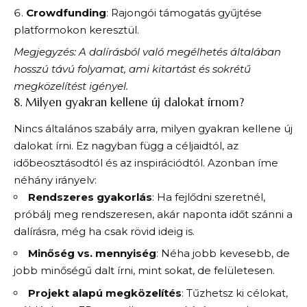
Crowdfunding
: Rajongói támogatás gyűjtése
platformokon keresztül.
Megjegyzés: A dalírásból való megélhetés általában
hosszú távú folyamat, ami kitartást és sokrétű
megközelítést igényel.
8. Milyen gyakran kellene új dalokat írnom?
Nincs általános szabály arra, milyen gyakran kellene új
dalokat írni. Ez nagyban függ a céljaidtól, az
időbeosztásodtól és az inspirációdtól. Azonban íme
néhány irányelv:
Rendszeres gyakorlás
: Ha fejlődni szeretnél,
próbálj meg rendszeresen, akár naponta időt szánni a
dalírásra, még ha csak rövid ideig is.
Minőség vs. mennyiség
: Néha jobb kevesebb, de
jobb minőségű dalt írni, mint sokat, de felületesen.
Projekt alapú megközelítés
: Tűzhetsz ki célokat,