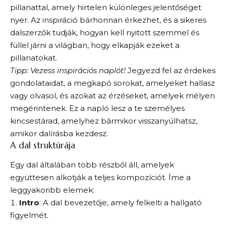
pillanattal, amely hirtelen különleges jelentőséget
nyer. Az inspiráció bárhonnan érkezhet, és a sikeres
dalszerzők tudják, hogyan kell nyitott szemmel és
füllel járni a világban, hogy elkapják ezeket a
pillanatokat.
Tipp: Vezess inspirációs naplót!
Jegyezd fel az érdekes
gondolataidat, a megkapó sorokat, amelyeket hallasz
vagy olvasol, és azokat az érzéseket, amelyek mélyen
megérintenek. Ez a napló lesz a te személyes
kincsestárad, amelyhez bármikor visszanyúlhatsz,
amikor dalírásba kezdesz.
A dal struktúrája
Egy dal általában több részből áll, amelyek
együttesen alkotják a teljes kompozíciót. Íme a
leggyakoribb elemek:
Intro
: A dal bevezetője, amely felkelti a hallgató
figyelmét.