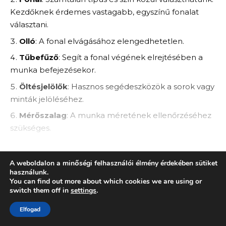
Kezdőknek érdemes vastagabb, egyszínű fonalat
választani.
Olló
: A fonal elvágásához elengedhetetlen.
Tűbefűző
: Segít a fonal végének elrejtésében a
munka befejezésekor.
Öltésjelölők
: Hasznos segédeszközök a sorok vagy
minták jelöléséhez.
Mérőszalag
: A munka méretének ellenőrzéséhez
szükséges.
Jegyzetfüzet és ceruza
: A minták, ötletek és
módosítások feljegyzéséhez.
A weboldalon a minőségi felhasználói élmény érdekében sütiket
CONTINUE READING
A horgolás alapjai
használunk.
You can find out more about which cookies we are using or
switch them off in
settings
.
1. A horgolótű helyes tartása
Elfogad
A horgolótű helyes tartása kulcsfontosságú a
Csillámvarázs
>
Blog
>
Hobbi
>
Csillámtetoválás: Hogyan készítsd el otthon? Sablonok, ragasztók és tartóssági tippek
kényelmes és hatékony munkavégzéshez. Tartsd a