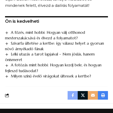
mindenek felett, élvezd a dalírás folyamatát!
Ön is kedvelheti
A főzés, mint hobbi: Hogyan válj otthonod
mesterszakácsává és élvezd a folyamatot?
Szivarfa ültetése a kertbe: így válassz helyet a gyorsan
növő árnyékadó fának
Lelki utazás a tarot lapjaival – Nem jóslás, hanem
önismeret
A fotózás mint hobbi: Hogyan kezdj bele, és hogyan
fejleszd tudásodat?
Milyen színű évelő virágokat ültessek a kertbe?