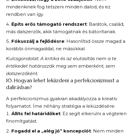
mindenkinek fog tetszeni minden dalod, és ez
rendben van így.
Építs erős támogató rendszert
: Barátok, család,
más dalszerzők, akik támogatnak és bátorítanak.
Fókuszálj a fejlődésre
: Hasonlítsd össze magad a
korábbi önmagaddal, ne másokkal.
Kulcsgondolat: A kritika és az elutasítás nem a te
értékedet határozzák meg sem emberként, sem
dalszerzőként.
10. Hogyan lehet leküzdeni a perfekcionizmust a
dalírásban?
A perfekcionizmus gyakran akadályozza a kreatív
folyamatot. Íme néhány stratégia a leküzdésére:
Állíts fel határidőket
: Ez segít elkerülni a végtelen
finomítgatást.
Fogadd el a „elég jó” koncepciót
: Nem minden