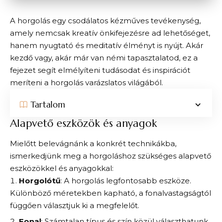
A horgolás egy csodálatos kézműves tevékenység,
amely nemcsak kreatív önkifejezésre ad lehetőséget,
hanem nyugtató és meditatív élményt is nyújt. Akár
kezdő vagy, akár már van némi tapasztalatod, ez a
fejezet segít elmélyíteni tudásodat és inspirációt
meríteni a horgolás varázslatos világából.
Tartalom
Alapvető eszközök és anyagok
Mielőtt belevágnánk a konkrét technikákba,
ismerkedjünk meg a horgoláshoz szükséges alapvető
eszközökkel és anyagokkal:
Horgolótű
: A horgolás legfontosabb eszköze.
Különböző méretekben kapható, a fonalvastagságtól
függően választjuk ki a megfelelőt.
Fonal
: Számtalan típus és szín közül választhatunk.