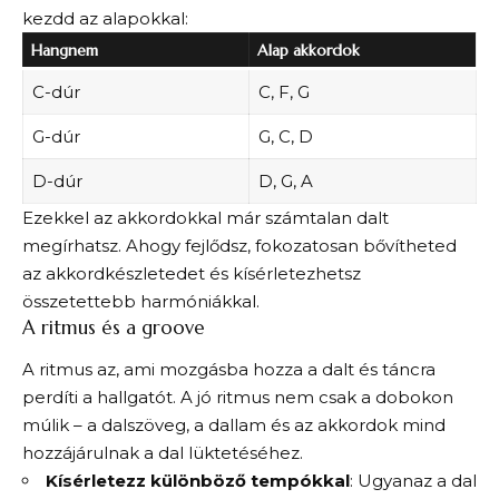
kezdd az alapokkal:
Hangnem
Alap akkordok
C-dúr
C, F, G
G-dúr
G, C, D
D-dúr
D, G, A
Ezekkel az akkordokkal már számtalan dalt
megírhatsz. Ahogy fejlődsz, fokozatosan bővítheted
az akkordkészletedet és kísérletezhetsz
összetettebb harmóniákkal.
A ritmus és a groove
A ritmus az, ami mozgásba hozza a dalt és táncra
perdíti a hallgatót. A jó ritmus nem csak a dobokon
múlik – a dalszöveg, a dallam és az akkordok mind
hozzájárulnak a dal lüktetéséhez.
Kísérletezz különböző tempókkal
: Ugyanaz a dal