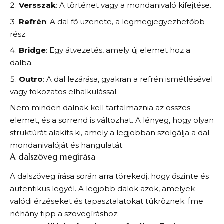
Versszak
: A történet vagy a mondanivaló kifejtése.
Refrén
: A dal fő üzenete, a legmegjegyezhetőbb
rész.
Bridge
: Egy átvezetés, amely új elemet hoz a
dalba.
Outro
: A dal lezárása, gyakran a refrén ismétlésével
vagy fokozatos elhalkulással.
Nem minden dalnak kell tartalmaznia az összes
elemet, és a sorrend is változhat. A lényeg, hogy olyan
struktúrát alakíts ki, amely a legjobban szolgálja a dal
mondanivalóját és hangulatát.
A dalszöveg megírása
A dalszöveg írása során arra törekedj, hogy őszinte és
autentikus legyél. A legjobb dalok azok, amelyek
valódi érzéseket és tapasztalatokat tükröznek. Íme
néhány tipp a szövegíráshoz: