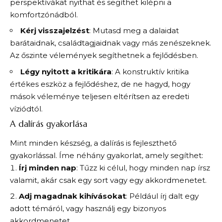
perspektívákat nyithat és segíthet kilépni a
komfortzónádból.
Kérj visszajelzést
: Mutasd meg a dalaidat
barátaidnak, családtagjaidnak vagy más zenészeknek.
Az őszinte vélemények segíthetnek a fejlődésben.
Légy nyitott a kritikára
: A konstruktív kritika
értékes eszköz a fejlődéshez, de ne hagyd, hogy
mások véleménye teljesen eltérítsen az eredeti
víziódtól.
A dalírás gyakorlása
Mint minden készség, a dalírás is fejleszthető
gyakorlással. Íme néhány gyakorlat, amely segíthet:
Írj minden nap
: Tűzz ki célul, hogy minden nap írsz
valamit, akár csak egy sort vagy egy akkordmenetet.
Adj magadnak kihívásokat
: Például írj dalt egy
adott témáról, vagy használj egy bizonyos
akkordmenetet.