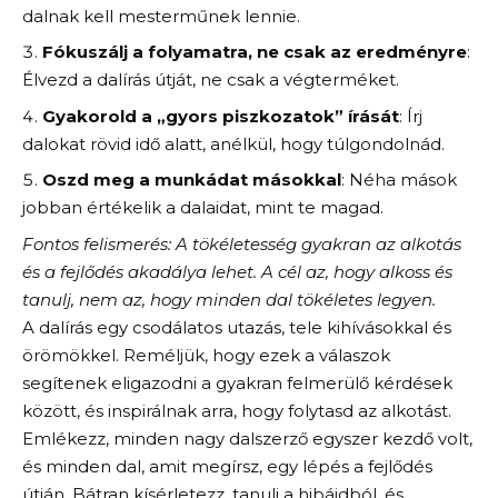
dalnak kell mesterműnek lennie.
Fókuszálj a folyamatra, ne csak az eredményre
:
Élvezd a dalírás útját, ne csak a végterméket.
Gyakorold a „gyors piszkozatok” írását
: Írj
dalokat rövid idő alatt, anélkül, hogy túlgondolnád.
Oszd meg a munkádat másokkal
: Néha mások
jobban értékelik a dalaidat, mint te magad.
Fontos felismerés: A tökéletesség gyakran az alkotás
és a fejlődés akadálya lehet. A cél az, hogy alkoss és
tanulj, nem az, hogy minden dal tökéletes legyen.
A dalírás egy csodálatos utazás, tele kihívásokkal és
örömökkel. Reméljük, hogy ezek a válaszok
segítenek eligazodni a gyakran felmerülő kérdések
között, és inspirálnak arra, hogy folytasd az alkotást.
Emlékezz, minden nagy dalszerző egyszer kezdő volt,
és minden dal, amit megírsz, egy lépés a fejlődés
útján. Bátran kísérletezz, tanulj a hibáidból, és