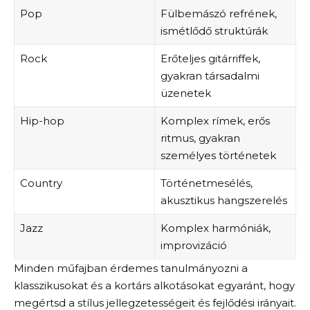
Pop
Fülbemászó refrének,
ismétlődő struktúrák
Rock
Erőteljes gitárriffek,
gyakran társadalmi
üzenetek
Hip-hop
Komplex rímek, erős
ritmus, gyakran
személyes történetek
Country
Történetmesélés,
akusztikus hangszerelés
Jazz
Komplex harmóniák,
improvizáció
Minden műfajban érdemes tanulmányozni a
klasszikusokat és a kortárs alkotásokat egyaránt, hogy
megértsd a stílus jellegzetességeit és fejlődési irányait.