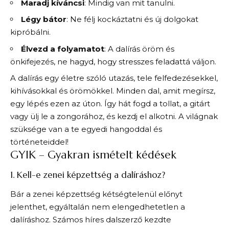
Maradj kíváncsi
: Mindig van mit tanulni.
Légy bátor
: Ne félj kockáztatni és új dolgokat
kipróbálni.
Élvezd a folyamatot
: A dalírás öröm és
önkifejezés, ne hagyd, hogy stresszes feladattá váljon.
A dalírás egy életre szóló utazás, tele felfedezésekkel,
kihívásokkal és örömökkel. Minden dal, amit megírsz,
egy lépés ezen az úton. Így hát fogd a tollat, a gitárt
vagy ülj le a zongorához, és kezdj el alkotni. A világnak
szüksége van a te egyedi hangoddal és
történeteiddel!
GYIK – Gyakran ismételt kédések
1. Kell-e zenei képzettség a dalíráshoz?
Bár a zenei képzettség kétségtelenül előnyt
jelenthet, egyáltalán nem elengedhetetlen a
dalíráshoz. Számos híres dalszerző kezdte