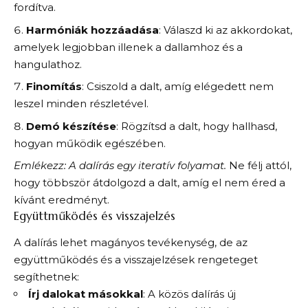
fordítva.
Harmóniák hozzáadása
: Válaszd ki az akkordokat,
amelyek legjobban illenek a dallamhoz és a
hangulathoz.
Finomítás
: Csiszold a dalt, amíg elégedett nem
leszel minden részletével.
Demó készítése
: Rögzítsd a dalt, hogy hallhasd,
hogyan működik egészében.
Emlékezz: A dalírás egy iteratív folyamat.
Ne félj attól,
hogy többször átdolgozd a dalt, amíg el nem éred a
kívánt eredményt.
Együttműködés és visszajelzés
A dalírás lehet magányos tevékenység, de az
együttműködés és a visszajelzések rengeteget
segíthetnek:
Írj dalokat másokkal
: A közös dalírás új