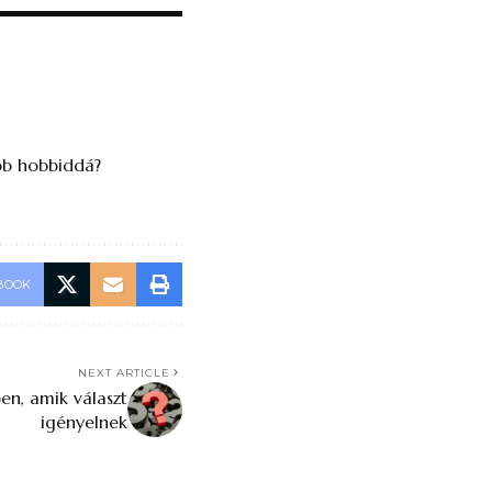
obb hobbiddá?
BOOK
NEXT ARTICLE
en, amik választ
igényelnek