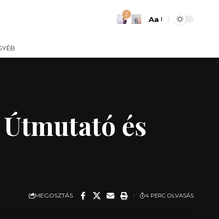
2
Aa
Font
Resizer
GYÉB
? Útmutató és
MEGOSZTÁS
4 PERC OLVASÁS