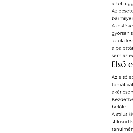
attól füg
Az ecset
bármilyen
A festéke
gyorsan s
az olajfe
a palettá
sem az ec
Első 
Az első e
témát vál
akár csen
Kezdetben
belőle.
A stílus 
stílusod 
tanulmány