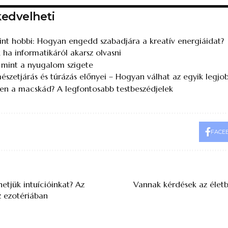
kedvelheti
mint hobbi: Hogyan engedd szabadjára a kreatív energiáidat?
 ha informatikáról akarsz olvasni
 mint a nyugalom szigete
észetjárás és túrázás előnyei – Hogyan válhat az egyik legj
en a macskád? A legfontosabb testbeszédjelek
FACE
etjük intuícióinkat? Az
Vannak kérdések az életb
z ezotériában