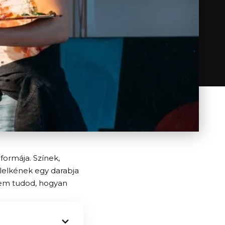
 formája. Színek,
 lelkének egy darabja
 nem tudod, hogyan