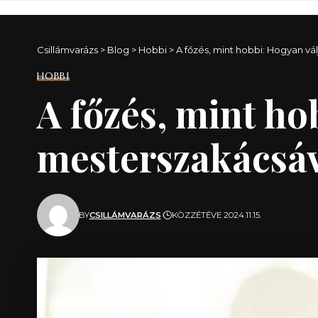
Csillámvarázs
>
Blog
>
Hobbi
>
A főzés, mint hobbi: Hogyan v
HOBBI
A főzés, mint ho
mesterszakácsáv
BY
CSILLÁMVARÁZS
KÖZZÉTÉVE 2024.11.15.