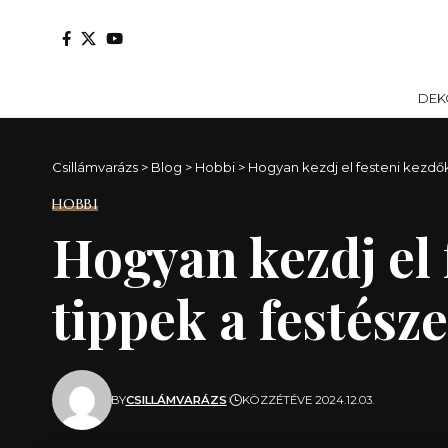
DEK
Csillámvarázs
>
Blog
>
Hobbi
>
Hogyan kezdj el festeni kezdő
HOBBI
Hogyan kezdj el
tippek a festész
BY
CSILLÁMVARÁZS
KÖZZÉTÉVE 2024.12.03.