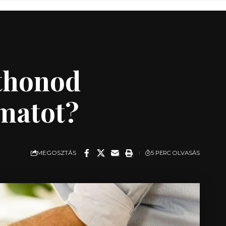
tthonod
amatot?
MEGOSZTÁS
5 PERC OLVASÁS