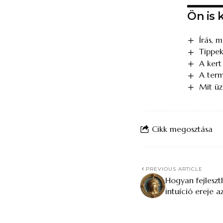
Ön is 
Írás, 
Tippek
A kert
A term
Mit üz
Cikk megosztása
PREVIOUS ARTICLE
Hogyan fejleszth
intuíció ereje a