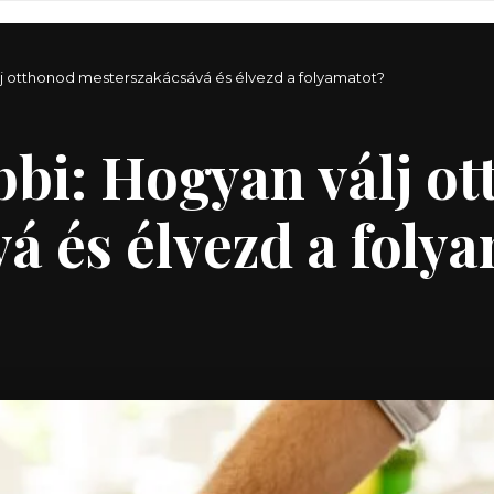
álj otthonod mesterszakácsává és élvezd a folyamatot?
bbi: Hogyan válj o
á és élvezd a foly