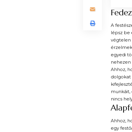
Fedez
A festész
lépsz be 
végtelen 
érzelmek 
egyedi tö
nehezen 
Ahhoz, ho
dolgokat 
kifejlesz
munkáit, 
nincs hel
Alapf
Ahhoz, ho
egy festő