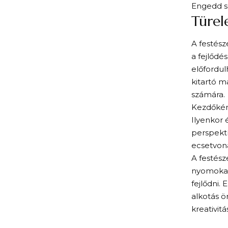
Engedd s
Türel
A festész
a fejlődé
előfordul
kitartó m
számára.
Kezdőként
Ilyenkor 
perspektí
ecsetvoná
A festész
nyomokat,
fejlődni.
alkotás ö
kreativit