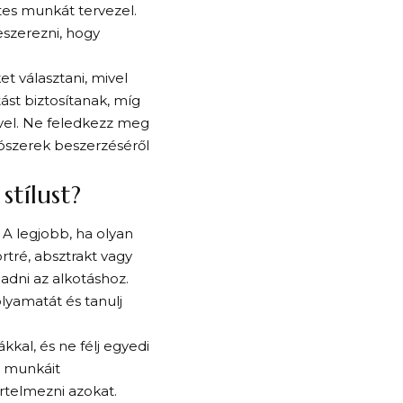
tes munkát tervezel.
szerezni, hogy
et választani, mivel
ást biztosítanak, míg
ővel. Ne feledkezz meg
ítószerek beszerzéséről
stílust?
 A legjobb, ha olyan
rtré, absztrakt vagy
 adni az alkotáshoz.
lyamatát és tanulj
kkal, és ne félj egyedi
sz munkáit
rtelmezni azokat.