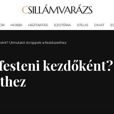
CSILLÁMVARÁZS
OR
HOBBI
HÁZTARTÁS
EZOTÉRIA
STÍLUS
DIVAT
E
ként? Útmutató és tippek a festészethez
 festeni kezdőként
ethez