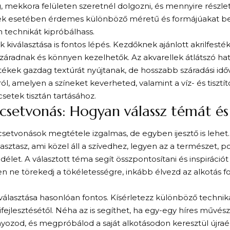
g, mekkora felületen szeretnél dolgozni, és mennyire részle
ek esetében érdemes különböző méretű és formájúakat be
 technikát kipróbálhass.
k kiválasztása is fontos lépés. Kezdőknek ajánlott akrilfesték
záradnak és könnyen kezelhetők. Az akvarellek átlátszó hat
stékek gazdag textúrát nyújtanak, de hosszabb száradási id
ról, amelyen a színeket keverheted, valamint a víz- és tiszt
setek tisztán tartásához.
ecsetvonás: Hogyan válassz témát és 
csetvonások megtétele izgalmas, de egyben ijesztő is lehet.
asztasz, ami közel áll a szívedhez, legyen az a természet, po
délet. A választott téma segít összpontosítani és inspirációt
 ne törekedj a tökéletességre, inkább élvezd az alkotás fo
kiválasztása hasonlóan fontos. Kísérletezz különböző techniká
kifejlesztésétől. Néha az is segíthet, ha egy-egy híres művé
ozod, és megpróbálod a saját alkotásodon keresztül újraé