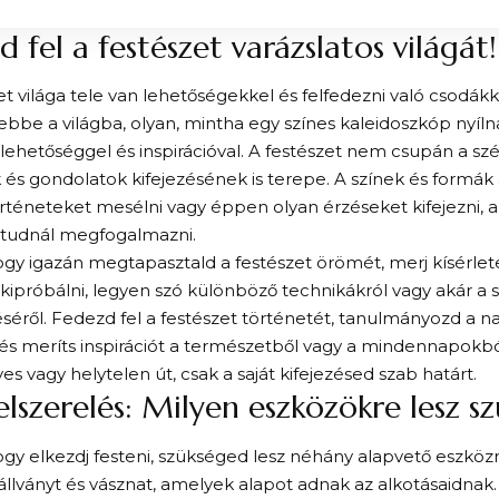
d fel a festészet varázslatos világát!
et világa tele van lehetőségekkel és felfedezni való csodákk
ebbe a világba, olyan, mintha egy színes kaleidoszkóp nyíln
lehetőséggel és inspirációval. A festészet nem csupán a s
és gondolatok kifejezésének is terepe. A színek és formák 
rténeteket mesélni vagy éppen olyan érzéseket kifejezni, 
tudnál megfogalmazni.
gy igazán megtapasztald a festészet örömét, merj kísérletez
kipróbálni, legyen szó különböző technikákról vagy akár a sa
téséről. Fedezd fel a festészet történetét, tanulmányozd a 
és meríts inspirációt a természetből vagy a mindennapokbó
yes vagy helytelen út, csak a saját kifejezésed szab határt.
elszerelés: Milyen eszközökre lesz s
gy elkezdj festeni, szükséged lesz néhány alapvető eszközre. 
állványt és vásznat, amelyek alapot adnak az alkotásaidnak