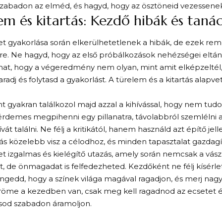
zabadon az elméd, és hagyd, hogy az ösztöneid vezessenek
em és kitartás: Kezdő hibák és taná
et gyakorlása során elkerülhetetlenek a hibák, de ezek re
sre. Ne hagyd, hogy az első próbálkozások nehézségei eltán
hat, hogy a végeredmény nem olyan, mint amit elképzeltél,
aradj és folytasd a gyakorlást. A türelem és a kitartás alapv
 gyakran találkozol majd azzal a kihívással, hogy nem tud
érdemes megpihenni egy pillanatra, távolabbról szemlélni 
vát találni. Ne félj a kritikától, hanem használd azt építő je
s közelebb visz a célodhoz, és minden tapasztalat gazdagít
et izgalmas és kielégítő utazás, amely során nemcsak a vás
 de önmagadat is felfedezheted. Kezdőként ne félj kísérlet
 Engedd, hogy a színek világa magával ragadjon, és merj nag
röme a kezedben van, csak meg kell ragadnod az ecsetet é
ásod szabadon áramoljon.