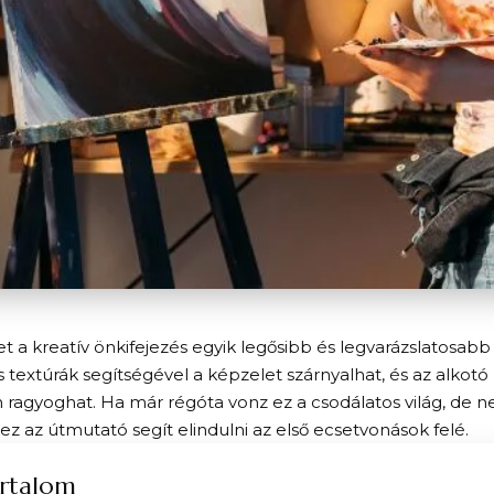
et a kreatív önkifejezés egyik legősibb és legvarázslatosabb
 textúrák segítségével a képzelet szárnyalhat, és az alkotó
 ragyoghat. Ha már régóta vonz ez a csodálatos világ, de
 ez az útmutató segít elindulni az első ecsetvonások felé.
rtalom