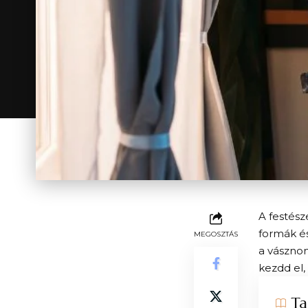
A festész
formák és
MEGOSZTÁS
a vásznon
kezdd el,
Ta