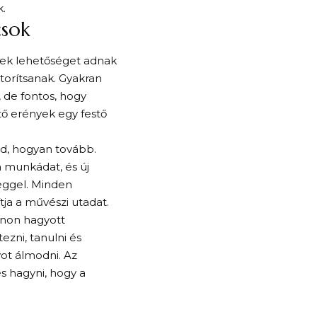
.
csok
mek lehetőséget adnak
torítsanak. Gyakran
 de fontos, hogy
ető erények egy festő
od, hogyan tovább.
a munkádat, és új
lleggel. Minden
ja a művészi utadat.
znon hagyott
ezni, tanulni és
yot álmodni. Az
s hagyni, hogy a