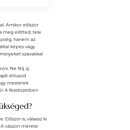
al. Amikor először
a meg előtted, tele
zépség, hanem az
által képes vagy
amelyeket szavakkal
ni. Ne félj új
ját stílusod
nagy mesterek
l. A festészetben
zükséged?
Először is, válassz ki
. A vászon mérete