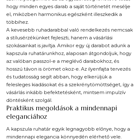
hogy minden egyes darab a saját történetét mesélje
el, miközben harmonikus egészként illeszkedik a
többihez.
A kevesebb ruhadarabbal való rendelkezés nemcsak
a stílusérzékünket fejleszti, hanem a vásárlási
szokásainkat is javítja. Amikor egy új darabot adunk a
kapszula ruhatárunkhoz, alaposan átgondoljuk, hogy
az valóban passzol-e a meglévő darabokhoz, és
hosszú távon is örömet okoz-e. Az ilyenfajta tervezés
és tudatosság segít abban, hogy elkerüljük a
felesleges kiadásokat és a szekrénytömöttséget, így a
vásárlás inkább befektetésként, mintsem impulzív
döntésként szolgál.
Praktikus megoldások a mindennapi
eleganciához
A kapszula ruhatár egyik legnagyobb előnye, hogy a
mindennapi elegancia könnyedén elérhető vele.