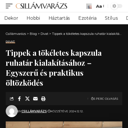
CSILLÁMVARÁZS
Aa
Font
Resizer
Dekor
Hobbi
Háztartás
Ezotéria
Stílus
Csillámvarázs
>
Blog
>
Divat
>
Tippek a tökéletes kapszula ruhatár kialakításához – Egyszerű és praktikus öltözködés
DIVAT
Tippek a tökéletes kapszula
ruhatár kialakításához –
Egyszerű és praktikus
öltözködés
5 PERC OLVASÁS
BY
CSILLÁMVARÁZS
KÖZZÉTÉVE 2024.12.12.