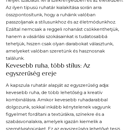
helyet szabadít fel a szekrényedben és az életedben.
Az ilyen típusú ruhatár kialakítása során arra
összpontosítunk, hogy a ruháink valóban
passzoljanak a stílusunkhoz és az életmódunkhoz.
Ezáltal nemcsak a reggeli rohanást csökkenthetjük,
hanem a vásárlási szokásainkat is tudatosabbá
tehetjük, hiszen csak olyan darabokat választunk,
amelyeket valóban szeretünk és hasznosnak
találunk.
Kevesebb ruha, több stílus: Az
egyszerűség ereje
A kapszula ruhatár alapját az egyszerűség adja:
kevesebb ruha, de több lehetőség a kreatív
kombinálásra. Amikor kevesebb ruhadarabbal
dolgozunk, sokkal inkább kénytelenek vagyunk
figyelmet fordítani a textúrákra, színekre és a
szabásvonalakra, amelyek igazán kiemelik a
személyiségünket. Ez az egyszerűség lehetővé teszi,