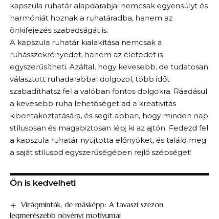
kapszula ruhatár alapdarabjai nemcsak egyensúlyt és
harmóniát hoznak a ruhatáradba, hanem az
önkifejezés szabadságát is.
A kapszula ruhatár kialakítása nemcsak a
ruhásszekrényedet, hanem az életedet is
egyszerűsítheti. Azáltal, hogy kevesebb, de tudatosan
választott ruhadarabbal dolgozol, több időt
szabadíthatsz fel a valóban fontos dolgokra. Ráadásul
a kevesebb ruha lehetőséget ad a kreativitás
kibontakoztatására, és segít abban, hogy minden nap
stílusosan és magabiztosan lépj ki az ajtón. Fedezd fel
a kapszula ruhatár nyújtotta előnyöket, és találd meg
a saját stílusod egyszerűségében rejlő szépséget!
Ön is kedvelheti
Virágminták, de másképp: A tavaszi szezon
legmerészebb növényi motívumai