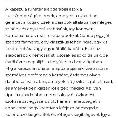
A kapszula ruhatár alapdarabjai azok a
kulcsfontosságú elemek, amelyek a ruhatárad
gerincét alkotják. Ezek a darabok általában semleges
színűek és egyszerű szabásúak, így könnyen
kombinálhatók más ruhadarabokkal. Gondolj egy jól
szabott farmerre, egy klasszikus fehér ingre, egy kis
fekete ruhára vagy egy időtálló kabátra. Ezek az
alapdarabok nemcsak stílusosak és sokoldalúak, de
évről évre megállják a helyüket a divat világában.
Míg a kapszula ruhatár alapdarabjainak kiválasztása
személyes preferencia kérdése, érdemes olyan
darabokat választani, amelyek kifejezik a saját stílusod,
és amelyekben igazán jól érzed magad. Az ilyen
típusú ruhadarabok nemcsak az öltözködési
szokásaidat egyszerűsítik, hanem lehetőséget is
adnak arra, hogy kreatívan kifejezd önmagad a
különböző kiegészítők és rétegek segítségével. Így a