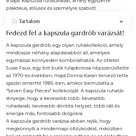
a saját kapszula ruhatáradat, amely egyszerre
praktikus, stílusos és személyre szabott.
Tartalom
Fedezd fel a kapszula gardrób varázsát!
A kapszula gardrób egy olyan ruhakollekció, amely
mindössze néhány alapdarabból áll, amelyek
egymással könnyedén kombinálhatók. Az ötletet
Susie Faux, egy brit butik tulajdonosa népszerűsítette
az 1970-es években, majd Donna Karan tervező tette
igazán ismertté 1985-ben, amikor bemutatta a
"Seven Easy Pieces" kollekcióját. A kapszula ruhatár
lényege, hogy a kevesebb több: kevesebb
ruhadarab, kevesebb döntési helyzet, több idő és
energia más, fontosabb dolgokra.
A kapszula gardrób varázsa abban rejlik, hogy
megkönnyíti a mindennapi öltözködést, miközben