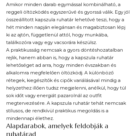
Amikor minden darab egymással kombinálható, a
reggeli öltözködés egyszerűvé és gyorssá válik. Egy jól
összeállított kapszula ruhatár lehetővé teszi, hogy a
hét minden napján elegánsan és magabiztosan lépj
ki az ajtón, függetlenül attól, hogy munkába,
találkozóra vagy egy vacsorára készülsz.
A praktikusság nemcsak a gyors döntéshozatalban
rejlik, hanem abban is, hogy a kapszula ruhatár
lehetőséget ad arra, hogy minden évszakban és
alkalomra megfelelően öltözködj. A különböző
rétegek, kiegészítők és cipők variálásával mindig a
helyzethez illően tudsz megjelenni, anélkül, hogy túl
sok időt vagy energiát pazarolnál az outfit
megtervezésére. A kapszula ruhatár tehát nemcsak
stílusos, de rendkívül praktikus megoldás is a
mindennapi élethez.
Alapdarabok, amelyek feldobják a
ruhatárad