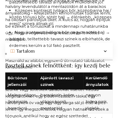
pasztellesebb tavaszi árnyalatok működnek jól.
halvány levendulától a mentazöldön át a barackos
Közepes kontraszt (világos bőr, középbarna haj /
árnyalatokig – kifejezetten kifinomultak tudnak lenni,
közép tónusú bőr, sötét haj) → élénkebb, „közepes
ha okosan párosítjuk őket. A kulcs az, hogyan építjük
erejű” színek állnak jól.
be ezeket a tónusokat a mindennapi ruhatárunkba
Nagy kontraszt (világos bőr, nagyon sötét haj) →
úgy, hogy a végeredmény letisztult és felnőttes
bátrabb, telítettebb tavaszi színek is elbírhatók, de
maradjon.
érdemes kerülni a túl fakó pasztellt.
Tartalom
Használd az alábbi, egyszerű útmutató táblázatot
Pasztell színek felnőttként: így kezdj bele
kiindulásként:
A legjobb, ha fokozatosan barátkozol meg ezekkel az
Bőrtónus
Ajánlott tavaszi
Kerülendő
árnyalatokkal, különösen akkor, ha eddig főleg fekete,
jellemzői
színek
árnyalatok
szürke vagy sötétkék darabokat viseltél. Kezdd
Meleg, világos
barackszín, krém,
nagyon
kiegészítőkkel: egy púderrózsaszín táska, egy
(krémszín,
világos korall,
hideg pink,
halványkék öv vagy egy lágy sárga sál jó első lépés
barackos)
mentazöld
jégkék
lehet. Így megszokhatod, hogyan hatnak rád ezek a
tónusok, anélkül hogy az egész szettedet