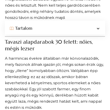
nőies és letisztult. Nem kell teljes gardróbcserében
gondolkodni, elég néhány tudatos döntés, amelyek
hosszú távon is működnek majd.
Tartalom
Tavaszi alapdarabok 30 felett: nőies,
mégis lezser
A harmincas évekre általában már körvonalazódik,
mely fazonok állnak igazán jól, mégis sokan érzik úgy,
hogy „illene” komolyabban öltözni. Valójában épp
ellenkezőleg: ez az az időszak, amikor bátran
keverheted a kényelmes, sportos elemeket a nőies
szabásokkal. Egy jól szabott farmer, egy finom
anyagú ing és egy könnyű, derékban húzott kabát
együtt laza, mégis rendezett hatást kelt, ami nappal
és estén is működik.