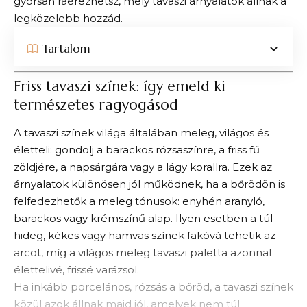
gyorsan ráérezhetsz, mely tavaszi árnyalatok állnak a
legközelebb hozzád.
Tartalom
Friss tavaszi színek: így emeld ki
természetes ragyogásod
A tavaszi színek világa általában meleg, világos és
életteli: gondolj a barackos rózsaszínre, a friss fű
zöldjére, a napsárgára vagy a lágy korallra. Ezek az
árnyalatok különösen jól működnek, ha a bőrödön is
felfedezhetők a meleg tónusok: enyhén aranyló,
barackos vagy krémszínű alap. Ilyen esetben a túl
hideg, kékes vagy hamvas színek fakóvá tehetik az
arcot, míg a világos meleg tavaszi paletta azonnal
élettelivé, frissé varázsol.
Ha inkább porcelános, rózsás a bőröd, a tavaszi színek
közül azok állnak majd jól, amelyek nem túl