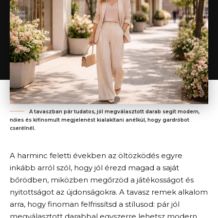
A tavaszban pár tudatos, jól megválasztott darab segít modern,
nőies és kifinomult megjelenést kialakítani anélkül, hogy gardróbot
cserélnél.
A harminc feletti években az öltözködés egyre
inkább arról szól, hogy jól érezd magad a saját
bőrödben, miközben megőrzöd a játékosságot és
nyitottságot az újdonságokra. A tavasz remek alkalom
arra, hogy finoman felfrissítsd a stílusod: pár jól
megválasztott darabbal egyszerre lehetsz modern,