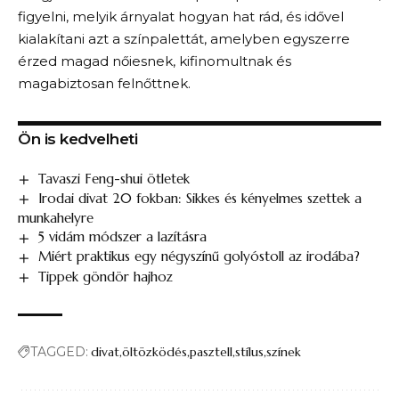
figyelni, melyik árnyalat hogyan hat rád, és idővel
kialakítani azt a színpalettát, amelyben egyszerre
érzed magad nőiesnek, kifinomultnak és
magabiztosan felnőttnek.
Ön is kedvelheti
Tavaszi Feng-shui ötletek
Irodai divat 20 fokban: Sikkes és kényelmes szettek a
munkahelyre
5 vidám módszer a lazításra
Miért praktikus egy négyszínű golyóstoll az irodába?
Tippek göndör hajhoz
TAGGED:
divat
öltözködés
pasztell
stílus
színek