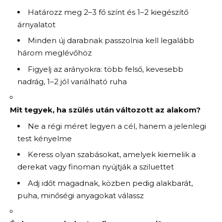
Határozz meg 2–3 fő színt és 1–2 kiegészítő
árnyalatot
Minden új darabnak passzolnia kell legalább
három meglévőhöz
Figyelj az arányokra: több felső, kevesebb
nadrág, 1–2 jól variálható ruha
Mit tegyek, ha szülés után változott az alakom?
Ne a régi méret legyen a cél, hanem a jelenlegi
test kényelme
Keress olyan szabásokat, amelyek kiemelik a
derekat vagy finoman nyújtják a sziluettet
Adj időt magadnak, közben pedig alakbarát,
puha, minőségi anyagokat válassz