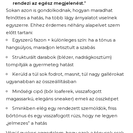
rendezi az egész megjelenést.”
Sokan azon is gondolkodnak, hogyan maradhat
felnőttes a hatás, ha több lágy árnyalatot viselnek
egyszerre. Ehhez érdemes néhány alapelvet szem
előtt tartani:
Egyszerű fazon + különleges szín: ha a tónus a
hangsúlyos, maradjon letisztult a szabás
Strukturált darabok (blézer, nadrágkosztüm)
tompítják a gyermeteg hatást
Kerüld a túl sok fodrot, masnit, túl nagy gallérokat
ugyanabban az összeállításban
Minőségi cipő (bőr loaferek, visszafogott
magassarkú, elegáns sneaker) emeli az összképet
Sminkben elég egy rendezett szemöldök, friss
bőrtónus és egy visszafogott rúzs, hogy ne legyen
„jelmezes” a hatás
Végül gyakori aggodalom, hogy ezek a tónusok csak