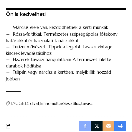
Ön is kedvelheti
Március eleje van, kezdődhetnek a kerti munkák
Rózsavíz titkai: Természetes szépségápolás jótékony
hatásokkal és használati tanácsokkal
Turizni művészet: Tippek a legjobb tavaszi vintage
kincsek levadászásához
Ékszerek tavaszi hangulatban: A természet ihlette
darabok hódítása
Tulipán vagy nárcisz a kertben: melyik illik hozzád
jobban
TAGGED:
divat
kifinomult
nőies
stílus
tavasz