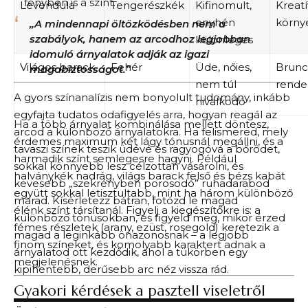
fényben is a színt.
Levendula
Tengerészkék
Kifinomult,
Kreatí
enyhén
körny
„A mindennapi öltözködésben nem a
szabályok, hanem az arcodhoz legjobban
különleges
idomuló árnyalatok adják az igazi
Világos barack
Fehér
Üde, nőies,
Brunc
magabiztosságot.”
nem túl
rende
A gyors színanalízis nem bonyolult tudomány, inkább
hivalkodó
egyfajta tudatos odafigyelés arra, hogyan reagál az
Ha a több árnyalat kombinálása mellett döntesz,
arcod a különböző árnyalatokra. Ha felismered, mely
érdemes maximum két lágy tónusnál megállni, és a
tavaszi színek teszik üdévé és ragyogóvá a bőrödet,
harmadik színt semlegesre hagyni. Például
sokkal könnyebb lesz célzottan vásárolni, és
halványkék nadrág, világs barack felső és bézs kabát
kevesebb „szekrényben porosodó” ruhadarabod
együtt sokkal letisztultabb, mint ha három különböző
marad. Kísérletezz bátran, fotózd le magad
élénk színt társítanál. Figyelj a kiegészítőkre is: a
különböző tónusokban, és figyeld meg, mikor érzed
fémes részletek (arany, ezüst, rosegold) keretezik a
magad a leginkább önazonosnak – a legjobb
finom színeket, és komolyabb karaktert adnak a
árnyalatod ott kezdődik, ahol a tükörben egy
megjelenésnek.
kipihentebb, derűsebb arc néz vissza rád.
Gyakori kérdések a pasztell viseletről