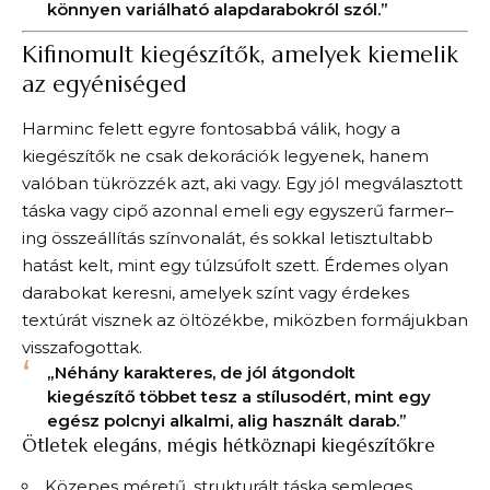
könnyen variálható alapdarabokról szól.”
Kifinomult kiegészítők, amelyek kiemelik
az egyéniséged
Harminc felett egyre fontosabbá válik, hogy a
kiegészítők ne csak dekorációk legyenek, hanem
valóban tükrözzék azt, aki vagy. Egy jól megválasztott
táska vagy cipő azonnal emeli egy egyszerű farmer–
ing összeállítás színvonalát, és sokkal letisztultabb
hatást kelt, mint egy túlzsúfolt szett. Érdemes olyan
darabokat keresni, amelyek színt vagy érdekes
textúrát visznek az öltözékbe, miközben formájukban
visszafogottak.
„Néhány karakteres, de jól átgondolt
kiegészítő többet tesz a stílusodért, mint egy
egész polcnyi alkalmi, alig használt darab.”
Ötletek elegáns, mégis hétköznapi kiegészítőkre
Közepes méretű, strukturált táska semleges