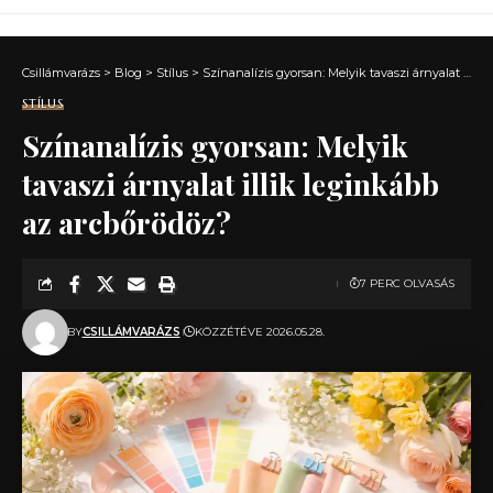
Csillámvarázs
>
Blog
>
Stílus
>
Színanalízis gyorsan: Melyik tavaszi árnyalat illik leginkább az arcbőrödöz?
STÍLUS
Színanalízis gyorsan: Melyik
tavaszi árnyalat illik leginkább
az arcbőrödöz?
7 PERC OLVASÁS
BY
CSILLÁMVARÁZS
KÖZZÉTÉVE 2026.05.28.