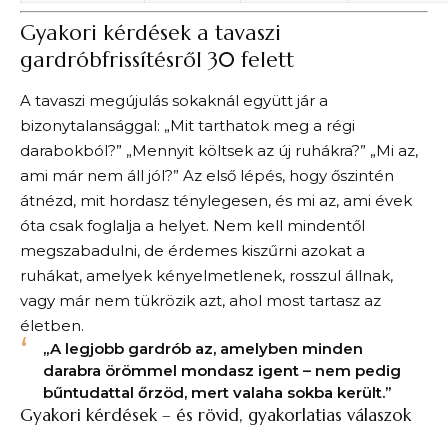
Gyakori kérdések a tavaszi
gardróbfrissítésről 30 felett
A tavaszi megújulás sokaknál együtt jár a
bizonytalansággal: „Mit tarthatok meg a régi
darabokból?” „Mennyit költsek az új ruhákra?” „Mi az,
ami már nem áll jól?” Az első lépés, hogy őszintén
átnézd, mit hordasz ténylegesen, és mi az, ami évek
óta csak foglalja a helyet. Nem kell mindentől
megszabadulni, de érdemes kiszűrni azokat a
ruhákat, amelyek kényelmetlenek, rosszul állnak,
vagy már nem tükrözik azt, ahol most tartasz az
életben.
„A legjobb gardrób az, amelyben minden
darabra örömmel mondasz igent – nem pedig
bűntudattal őrzöd, mert valaha sokba került.”
Gyakori kérdések – és rövid, gyakorlatias válaszok