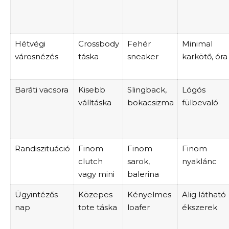
Hétvégi
Crossbody
Fehér
Minimal
városnézés
táska
sneaker
karkötő, óra
Baráti vacsora
Kisebb
Slingback,
Lógós
válltáska
bokacsizma
fülbevaló
Randiszituáció
Finom
Finom
Finom
clutch
sarok,
nyaklánc
vagy mini
balerina
Ügyintézős
Közepes
Kényelmes
Alig látható
nap
tote táska
loafer
ékszerek