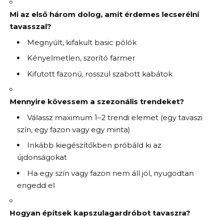
Mi az első három dolog, amit érdemes lecserélni
tavasszal?
Megnyúlt, kifakult basic pólók
Kényelmetlen, szorító farmer
Kifutott fazonú, rosszul szabott kabátok
Mennyire kövessem a szezonális trendeket?
Válassz maximum 1–2 trendi elemet (egy tavaszi
szín, egy fazon vagy egy minta)
Inkább kiegészítőkben próbáld ki az
újdonságokat
Ha egy szín vagy fazon nem áll jól, nyugodtan
engedd el
Hogyan építsek kapszulagardróbot tavaszra?