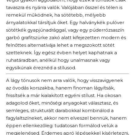
tavaszra és nyárra valók. Valójában ősszel és télen is
remekül működnek, ha sötétebb, mélyebb
árnyalatokkal társítjuk őket. Egy halványkék pulóver
sötétkék gyapjúnadrággal, vagy egy púderrózsaszín
garbó grafitszürke zakó alatt kifejezetten modern és
felnőttes alternatívája lehet a megszokott sötét
szetteknek. Így egész évben helyet kaphatnak a
ruhatáradban, anélkül hogy unalmasnak vagy
egysíkúnak éreznéd a stílusod.
A lágy tónusok nem arra valók, hogy visszavigyenek
az óvodás korszakba, hanem finoman lágyítsák,
frissítsék a már kialakított egyéni stílust. Ha okosan
adagolod őket, minőségi anyagokat választasz, és
semleges, strukturált darabokkal kombinálod a
fagylaltszíneket, akkor nem elveszel bennük, hanem
éppen ellenkezőleg: tudatosan formálod velük a
megjelenésed. Érdemes apró lépésekkel kísérletezni,