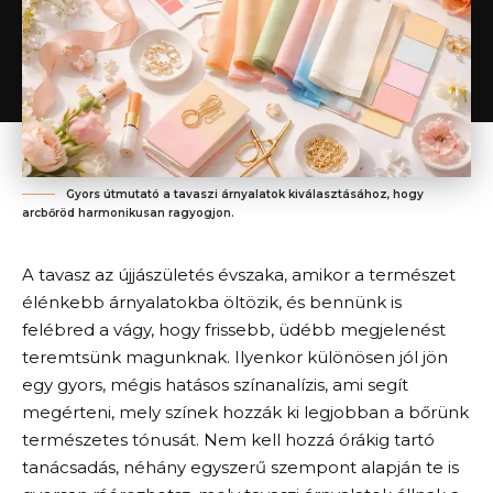
Gyors útmutató a tavaszi árnyalatok kiválasztásához, hogy
arcbőröd harmonikusan ragyogjon.
A tavasz az újjászületés évszaka, amikor a természet
élénkebb árnyalatokba öltözik, és bennünk is
felébred a vágy, hogy frissebb, üdébb megjelenést
teremtsünk magunknak. Ilyenkor különösen jól jön
egy gyors, mégis hatásos színanalízis, ami segít
megérteni, mely színek hozzák ki legjobban a bőrünk
természetes tónusát. Nem kell hozzá órákig tartó
tanácsadás, néhány egyszerű szempont alapján te is