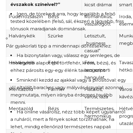
évszakok színeivel?”
kicsit drámai
smart
Igen, de törekedj arra, hogy legalább a felső
Púderrózsaszín
Bézs
Romantikus,
Iroda,
tested közelében (felső, sál, ékszer) a lágyabb, friss
visszafogott
esem
tónusok maradjanak dominánsak.
Halványkék
Szürke
Letisztult,
Munka
„business
megbe
Pár gyakorlati tipp a mindennapi döntésekhez:
casual”
Ha bizonytalan vagy, válassz egy semleges, de
Halványkék
Fehér
Friss,
Tavasz
melegebb alapot (pl. törtfehér, krém, bézs), és
tengerparti
hétkö
ehhez párosíts egy-egy élénk tavaszi színt.
hangulat
Sminknél kezdd az ajakkal vagy a pirosítóval: egy
jól eltalált barackos vagy mályvás árnyalat azonnal
Mentazöld
Farmer
Fiatalos,
Városi
megmutatja, milyen irányba érdemes tovább
városi, laza
kávéz
menni.
Mentazöld
Bézs
Természetes,
Hétvé
Ha online vásárolsz, nézz több képet ugyanarról
harmonikus
progr
a ruháról, mert a fények sokat torzíthatnak; ha
utazá
lehet, mindig ellenőrizd természetes nappali