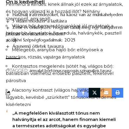
Ön is kedvelheti
Felmerül a kérdés: kinek állnak jól ezek az árnyalatok,
és hogyan válaszd ki a hozzád illőt? Néhány
Használj iratrendezőket, ha káosz van az munkahelyeden
szempont, ami segít:
5 vidám módszer a lazításra
Világos bőr, hamvas tónusokkal: jól mutatnak a
Zene és önkifejezés: Hogyan tanulj meg egy hangszeren
hidegebb árnyalatok (levendula, halványkék, pasztell
játszani szórakoztató módon?
Újévi Szépségfogadalmak: 2025
zöld)
Ágynemű ötletek tavaszra
Melegebb, aranyba hajló bőr: előnyösek a
barackos, rózsás, vajsárga árnyalatok
Kontrasztos megjelenés (sötét haj, világos bőr):
TAGGED:
árnyalat
bőrtónus
ragyogás
színanalízis
tavasz
bátrabban viselhetsz erősebb pasztellt, feketével
párosítva
Alacsony kontraszt (világos haj, világos bőr):
lágyabb, kevésbé „szürkített” tónusokkal érdemes
kísérletezni
„A megfelelően kiválasztott tónus nem
halványítja el az arcot, hanem finoman kiemeli
a természetes adottságokat és egységbe