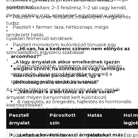
kombináció
palettát kialakítani: 2–3 felsőrész, 1–2 sál vagy kendő,
illetve néhány rúzs, amelyeket egymással is variálni
Pasztell + szürke: letisztult, irodaképes megjelenés
tudsz.
Pasztell + farmer: laza, hétköznapi, mégis
rendezett hatás
Gyakran felmerülő kérdések:
Pasztell monokróm: különböző tónusok egy
„Mi van, ha a kedvenc színem nem előnyös az
színcsaládból, egyszerű szabással
arcomhoz?”
„A lágy árnyalatok akkor emelkednek igazán
Használd inkább nadrágon, szoknyán, táskán
elegáns szintre, ha kontrasztos vagy semleges
vagy cipőn, és az arcod közelében maradj a
kísérőszínekkel párosítjuk őket, így a
számodra legelőnyösebb tónusoknál.
játékosság mellé struktúra is társul.”
Az alábbi táblázat segít eligazodni abban, melyik
„Változhat-e a bőrtónus az évek során?”
árnyalat milyen benyomást kelt különböző
A napsütés, az öregedés, hajfestés és hormonális
kísérőszínekkel:
változások módosíthatják a kontrasztot és az
Pasztell
Párosított
Hatás
Hol m
összhatást, ezért érdemes időnként újra ránézni a
árnyalat
szín
legjo
színekre.
„Lehet-e keverni tavaszi árnyalatokat más
Púderrózsaszín
Fekete
Modern,
Esti p