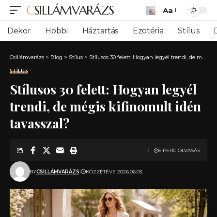
CSILLÁMVARÁZS
Aa
Font
Resizer
Dekor
Hobbi
Háztartás
Ezotéria
Stílus
Csillámvarázs
>
Blog
>
Stílus
>
Stílusos 30 felett: Hogyan legyél trendi, de mégis kifinomult idén tavasszal?
STÍLUS
Stílusos 30 felett: Hogyan legyél
trendi, de mégis kifinomult idén
tavasszal?
6 PERC OLVASÁS
BY
CSILLÁMVARÁZS
KÖZZÉTÉVE 2026.06.03.