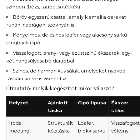
színben (bézs, taupe, sötétkék)
Bőröv egyszerű csattal, amely kiemeli a derekat
ruhán, nadrágon, szoknyán is
Kényelmes, de csinos loafer vagy alacsony sarkú
slingback cipő
Visszafogott, arany- vagy ezüstszínű ékszerek, egy-
két hangsúlyosabb darabbal
Színes, de harmonikus sálak, amelyeket nyakba,
táskára kötve is viselhetsz
Útmutató: melyik kiegészítőt mikor válaszd?
Helyzet
Ajánlott
Cipő típusa
Ékszer
táska
stílus
Iroda,
Strukturált
Loafer,
Visszafogott
meeting
kézitáska
blokk sarkú
vékony