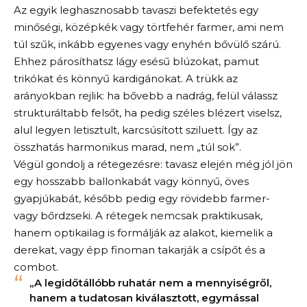
Az egyik leghasznosabb tavaszi befektetés egy
minőségi, középkék vagy törtfehér farmer, ami nem
túl szűk, inkább egyenes vagy enyhén bővülő szárú.
Ehhez párosíthatsz lágy esésű blúzokat, pamut
trikókat és könnyű kardigánokat. A trükk az
arányokban rejlik: ha bővebb a nadrág, felül válassz
strukturáltabb felsőt, ha pedig széles blézert viselsz,
alul legyen letisztult, karcsúsított sziluett. Így az
összhatás harmonikus marad, nem „túl sok”.
Végül gondolj a rétegezésre: tavasz elején még jól jön
egy hosszabb ballonkabát vagy könnyű, öves
gyapjúkabát, később pedig egy rövidebb farmer-
vagy bőrdzseki. A rétegek nemcsak praktikusak,
hanem optikailag is formálják az alakot, kiemelik a
derekat, vagy épp finoman takarják a csípőt és a
combot.
„A legidőtállóbb ruhatár nem a mennyiségről,
hanem a tudatosan kiválasztott, egymással