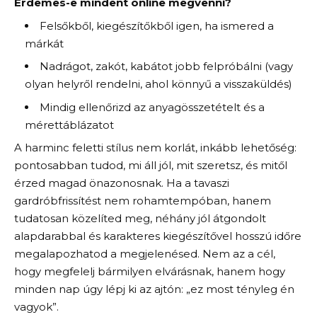
Érdemes-e mindent online megvenni?
Felsőkből, kiegészítőkből igen, ha ismered a
márkát
Nadrágot, zakót, kabátot jobb felpróbálni (vagy
olyan helyről rendelni, ahol könnyű a visszaküldés)
Mindig ellenőrizd az anyagösszetételt és a
mérettáblázatot
A harminc feletti stílus nem korlát, inkább lehetőség:
pontosabban tudod, mi áll jól, mit szeretsz, és mitől
érzed magad önazonosnak. Ha a tavaszi
gardróbfrissítést nem rohamtempóban, hanem
tudatosan közelíted meg, néhány jól átgondolt
alapdarabbal és karakteres kiegészítővel hosszú időre
megalapozhatod a megjelenésed. Nem az a cél,
hogy megfelelj bármilyen elvárásnak, hanem hogy
minden nap úgy lépj ki az ajtón: „ez most tényleg én
vagyok”.