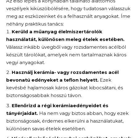
Az első lépés a konyhában található alattomos
veszélyek kiküszöbölésére, hogy tudatosan válasszuk
meg az eszközeinket és a felhasznált anyagokat. Íme
néhány praktikus tanács:
Kerüld a műanyag élelmiszertárolók
használatát, különösen meleg ételek esetében.
Válassz inkább üvegből vagy rozsdamentes acélból
készült tárolókat, amelyek nem tartalmaznak káros
vegyi anyagokat.
Használj kerámia- vagy rozsdamentes acél
bevonatú edényeket a teflon helyett.
Ezek
kevésbé hajlamosak káros gázokat kibocsátani, és
biztonságosabbak hosszú távon.
Ellenőrizd a régi kerámiaedényeidet és
tányérjaidat.
Ha nem vagy biztos abban, hogy ezek
biztonságosak, érdemes elkerülni a használatukat,
különösen savas ételek esetében.