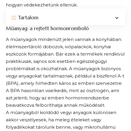
hogyan védekezhetünk ellenük.
Tartalom
Műanyag: a rejtett hormonromboló
A műanyagok mindenütt jelen vannak a konyhában:
élelmiszertároló dobozok, ivópalackok, konyhai
eszközök formájában. Bár ezek a termékek rendkívül
praktikusak, sajnos sok esetben egészségügyi
problémákat is okozhatnak. A műanyagok bizonyos
vegyi anyagokat tartalmaznak, például a biszfenol A-t
(BPA), amely hírhedten káros az emberi szervezetre.
A BPA hasonlóan viselkedik, mint az ösztrogén, ami
azt jelenti, hogy az emberi hormonrendszerbe
beavatkozva felboríthatja annak működését.
A műanyagból kioldódó vegyi anyagok különösen
akkor veszélyesek, ha meleg ételeket vagy
folyadékokat tárolunk benne, vagy mikrohullámú