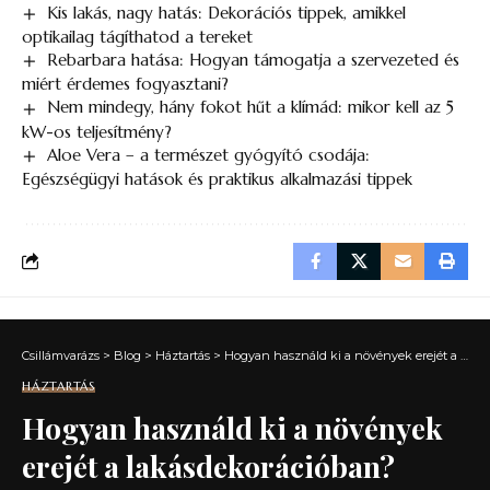
Kis lakás, nagy hatás: Dekorációs tippek, amikkel
optikailag tágíthatod a tereket
Rebarbara hatása: Hogyan támogatja a szervezeted és
miért érdemes fogyasztani?
Nem mindegy, hány fokot hűt a klímád: mikor kell az 5
kW-os teljesítmény?
Aloe Vera – a természet gyógyító csodája:
Egészségügyi hatások és praktikus alkalmazási tippek
Csillámvarázs
>
Blog
>
Háztartás
>
Hogyan használd ki a növények erejét a lakásdekorációban?
HÁZTARTÁS
Hogyan használd ki a növények
erejét a lakásdekorációban?