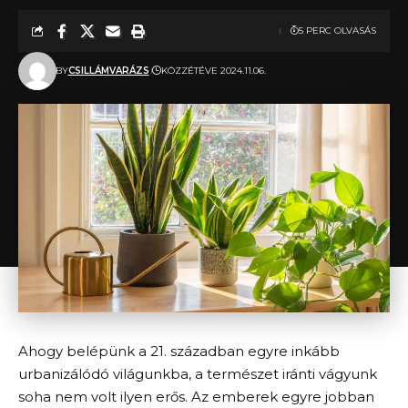
5 PERC OLVASÁS
BY
CSILLÁMVARÁZS
KÖZZÉTÉVE 2024.11.06.
Ahogy belépünk a 21. században egyre inkább
urbanizálódó világunkba, a természet iránti vágyunk
soha nem volt ilyen erős. Az emberek egyre jobban