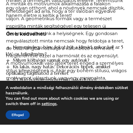
minket a természet varázslatos erejére. Teremtsünk
A minták és motívumok alkalmazása a falakon
egy olyan otthont, ahol a növények nemcsak díszítik,
lehetőséget ad arra, hogy a tér valóban egyedivé
hanem életre is keltik a teret!
váljon. A geometrikus formák vagy a természet
inspirálta minták segítségével egy teljesen új
dimenziót adhatunk a helyiségnek. Egy gondosan
Ön is kedvelheti
megválasztott minta nemcsak hogy feldobja a teret,
Nem mindegy, hány fokot hűt a klímád: mikor kell az 5
de összhangba hozhatja a különböző elemeket,
kW-os teljesítmény?
megteremtve ezzel a harmóniát és az egyensúlyt.
Milyen költségei vannak egy autónak?
A motívumokkal való játék teret enged a személyes
Kis lakás, nagy hatás: Dekorációs tippek, amikkel
stílus kifejezésének is. Akár egy bohém stílusú, virágos
optikailag tágíthatod a tereket
motívumot választunk, vagy egy minimalista,
10 tipp hogyan rendszerezd a gardróbot
monokróm mintát részesítünk előnyben, a lényeg,
Rebarbara hatása: Hogyan támogatja a szervezeted és
A weboldalon a minőségi felhasználói élmény érdekében sütiket
miért érdemes fogyasztani?
hogy a falak tükrözzék egyéniségünket. A különleges
használunk.
You can find out more about which cookies we are using or
mintázatokkal a falak valóban beszédessé válnak,
switch them off in
settings
.
mesélnek rólunk, és otthonunk központi elemeivé
válhatnak.
Elfogad
DIY inspiráció: Saját kezűleg csodás
falakat!