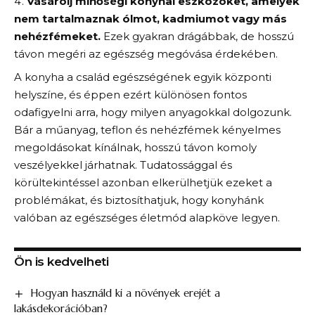
Vásárolj minőségi konyhai eszközöket, amelyek
nem tartalmaznak ólmot, kadmiumot vagy más
nehézfémeket.
Ezek gyakran drágábbak, de hosszú
távon megéri az egészség megóvása érdekében.
A konyha a család egészségének egyik központi
helyszíne, és éppen ezért különösen fontos
odafigyelni arra, hogy milyen anyagokkal dolgozunk.
Bár a műanyag, teflon és nehézfémek kényelmes
megoldásokat kínálnak, hosszú távon komoly
veszélyekkel járhatnak. Tudatossággal és
körültekintéssel azonban elkerülhetjük ezeket a
problémákat, és biztosíthatjuk, hogy konyhánk
valóban az egészséges életmód alapköve legyen.
Ön is kedvelheti
Hogyan használd ki a növények erejét a
lakásdekorációban?