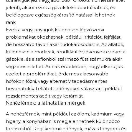
túlhevítjük (ez nagyjából 260 °C fölötti hőmérsékletet
jelent), akkor ezek a gázok felszabadulhatnak, és
belélegezve egészségkárosító hatással lehetnek
ránk.
Ezek a vegyi anyagok különösen légzőszervi
problémákat okozhatnak, például irritációt, fejfájást,
de hosszabb távon akár tüdőkárosodást is. Az állatok,
különösen a madarak, rendkívül érzékenyek ezekre a
gázokra, és a teflonból származó füst számukra akár
végzetes is lehet. Annak érdekében, hogy elkerüljük
ezeket a problémákat, érdemes alacsonyabb
hőfokon főzni, vagy alternatív tapadásmentes
bevonatokkal ellátott edényeket választani, például
rozsdamentes acélt vagy kerámiát.
Nehézfémek: a láthatatlan mérgek
A nehézfémek, mint például az ólom, kadmium vagy
higany, a konyhában is megjelenhetnek különböző
forrásokból. Régi kerámiaedények, mázas tányérok és