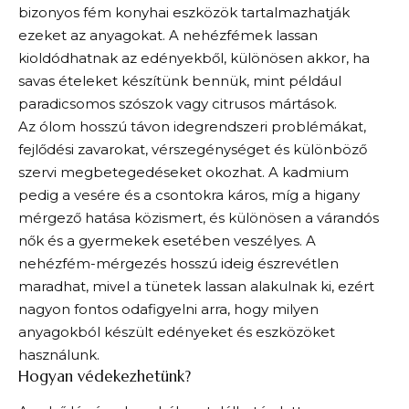
bizonyos fém konyhai eszközök tartalmazhatják
ezeket az anyagokat. A nehézfémek lassan
kioldódhatnak az edényekből, különösen akkor, ha
savas ételeket készítünk bennük, mint például
paradicsomos szószok vagy citrusos mártások.
Az ólom hosszú távon idegrendszeri problémákat,
fejlődési zavarokat, vérszegénységet és különböző
szervi megbetegedéseket okozhat. A kadmium
pedig a vesére és a csontokra káros, míg a higany
mérgező hatása közismert, és különösen a várandós
nők és a gyermekek esetében veszélyes. A
nehézfém-mérgezés hosszú ideig észrevétlen
maradhat, mivel a tünetek lassan alakulnak ki, ezért
nagyon fontos odafigyelni arra, hogy milyen
anyagokból készült edényeket és eszközöket
használunk.
Hogyan védekezhetünk?