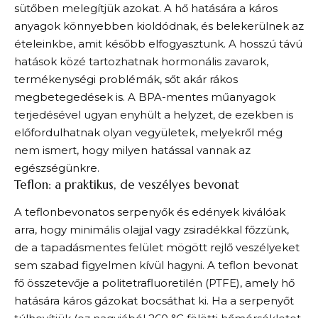
sütőben melegítjük azokat. A hő hatására a káros
anyagok könnyebben kioldódnak, és belekerülnek az
ételeinkbe, amit később elfogyasztunk. A hosszú távú
hatások közé tartozhatnak hormonális zavarok,
termékenységi problémák, sőt akár rákos
megbetegedések is. A BPA-mentes műanyagok
terjedésével ugyan enyhült a helyzet, de ezekben is
előfordulhatnak olyan vegyületek, melyekről még
nem ismert, hogy milyen hatással vannak az
egészségünkre.
Teflon: a praktikus, de veszélyes bevonat
A teflonbevonatos serpenyők és edények kiválóak
arra, hogy minimális olajjal vagy zsiradékkal főzzünk,
de a tapadásmentes felület mögött rejlő veszélyeket
sem szabad figyelmen kívül hagyni. A teflon bevonat
fő összetevője a politetrafluoretilén (PTFE), amely hő
hatására káros gázokat bocsáthat ki. Ha a serpenyőt