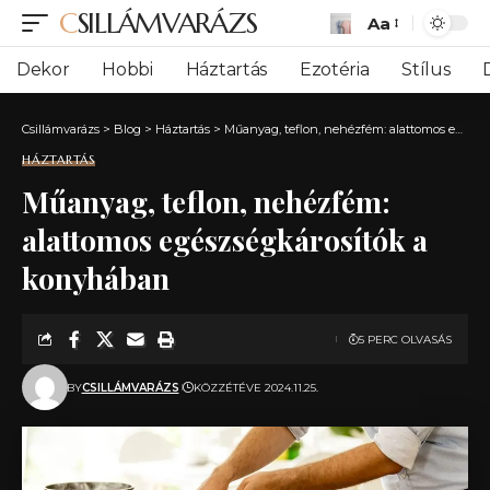
CSILLÁMVARÁZS
Aa
Font
Resizer
Dekor
Hobbi
Háztartás
Ezotéria
Stílus
Csillámvarázs
>
Blog
>
Háztartás
>
Műanyag, teflon, nehézfém: alattomos egészségkárosítók a konyhában
HÁZTARTÁS
Műanyag, teflon, nehézfém:
alattomos egészségkárosítók a
konyhában
5 PERC OLVASÁS
BY
CSILLÁMVARÁZS
KÖZZÉTÉVE 2024.11.25.