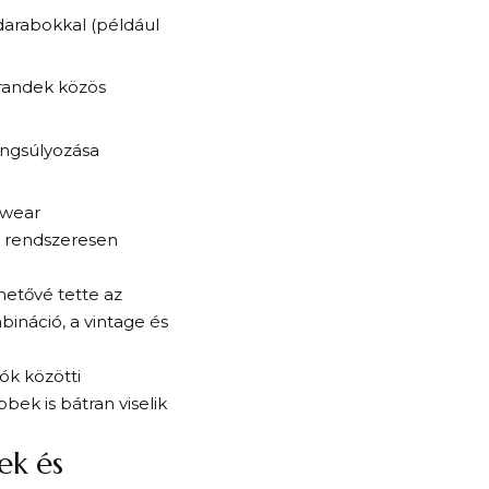
darabokkal (például
brandek közös
angsúlyozása
twear
 rendszeresen
hetővé tette az
bináció, a vintage és
ók közötti
ek is bátran viselik
ek és