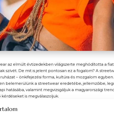
ear az elmúlt évtizedekben világszerte meghódította a fiata
k szívét. De mit is jelent pontosan ez a fogalom? A street
ruházat – önkifejezési forma, kultúra és mozgalom egyben.
n belemerülünk a streetwear eredetébe, jellemzőibe, le
pi hatásába, valamint megvizsgáljuk a magyarországi tren
 kérdéseket is megválaszoljuk.
rtalom