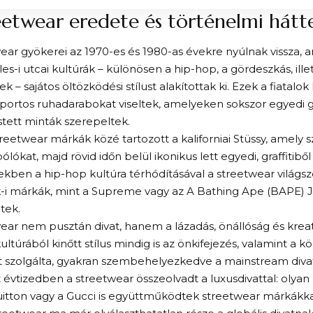
eetwear eredete és történelmi hátt
ear gyökerei az 1970-es és 1980-as évekre nyúlnak vissza, 
es-i utcai kultúrák – különösen a hip-hop, a gördeszkás, ille
k – sajátos öltözködési stílust alakítottak ki. Ezek a fiatalok
portos ruhadarabokat viseltek, amelyeken sokszor egyedi g
stett minták szerepeltek.
treetwear márkák közé tartozott a kaliforniai Stüssy, amely
ólókat, majd rövid időn belül ikonikus lett egyedi, graffitiből 
ekben a hip-hop kultúra térhódításával a streetwear világsze
-i márkák, mint a Supreme vagy az A Bathing Ape (BAPE) 
tek.
ear nem pusztán divat, hanem a lázadás, önállóság és kreat
ultúrából kinőtt stílus mindig is az önkifejezés, valamint a k
t szolgálta, gyakran szembehelyezkedve a mainstream diva
 évtizedben a streetwear összeolvadt a luxusdivattal: olyan
uitton vagy a Gucci is együttműködtek streetwear márkákkal,