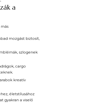
.
zák a
g más
abad mozgást biztosít,
 emblémák, szlogenek
adrágok, cargo
tteknek.
darabok kreatív
hez, életstílusához
at gyakran a viselő