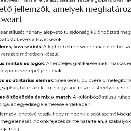
reetwear ma már elválaszthatatlan része a globális divatnak
ető jellemzők, amelyek meghatároz
tweart
ear stílusát néhány alapvető tulajdonság különbözteti me
yzatoktól, ezek a következők:
lmes, laza szabás
: A legtöbb streetwear ruhadarab bő, sz
oversized méretben készül.
us minták és logók
: Az erőteljes grafikai elemek, márkás
 központi szerepet játszanak.
s és utilitárius elemek
: Sneakerek, pulóverek, melegítőn
 sapkák, hátizsákok – mind gyakori részei a streetwear sze
es öltözködés és mix & match
: A különböző stílusú ruha
iója, az egyediség kiemelése érdekében.
llemzők lehetővé teszik, hogy mindenki a saját személyiségé
a megjelenését. Az önkifejezés szinte határtalan, a szabályok
otja meg.