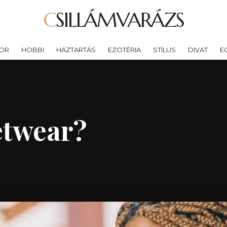
CSILLÁMVARÁZS
OR
HOBBI
HÁZTARTÁS
EZOTÉRIA
STÍLUS
DIVAT
E
eetwear?