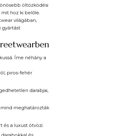
ülönösebb öltözködési
mit hoz ki belőle.
twear világában,
i gyártást
streetwearben
ikussá. Íme néhány a
ról, piros-fehér
ngedhetetlen darabjai,
 – mind meghatározták
t és a luxust ötvözi.
) darabokkal és