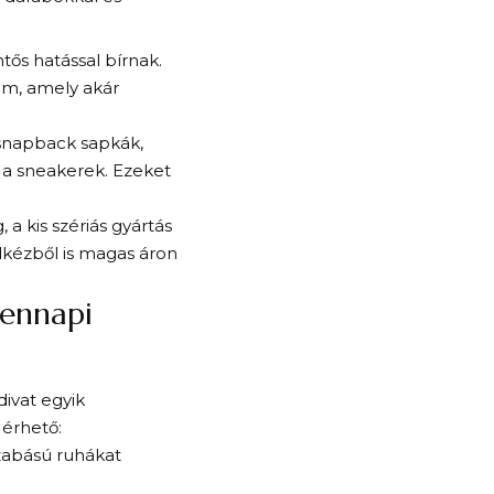
ős hatással bírnak.
um, amely akár
 snapback sapkák,
 a sneakerek. Ezeket
a kis szériás gyártás
dkézből is magas áron
dennapi
divat egyik
 érhető:
zabású ruhákat