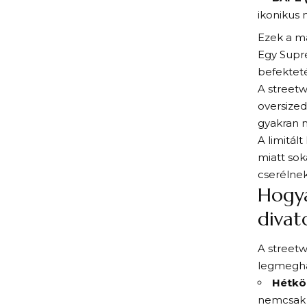
ikonikus 
Ezek a má
Egy Supr
befekteté
A streetw
oversized
gyakran m
A limitál
miatt so
cserélnek
Hogya
divat
A streetw
legmeghat
Hétköz
nemcsak 