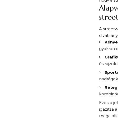
hogy a st
Alapv
stree
A streetw
divatirán
Kénye
gyakran 
Grafik
és rajzok
Sporto
nadrágok,
Réteg
kombinác
Ezek a je
igazítsa 
maga alk