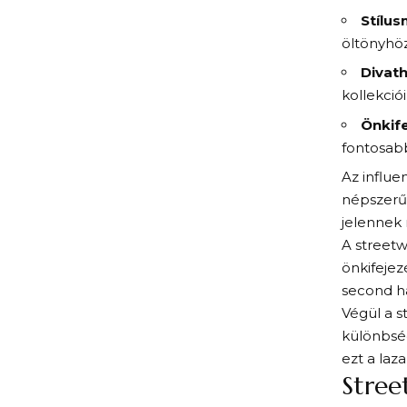
Stílus
öltönyhöz
Divat
kollekciói
Önkife
fontosabb
Az influe
népszerű
jelennek 
A streetw
önkifejez
second ha
Végül a s
különbsé
ezt a laza,
Stree