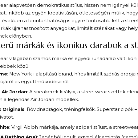
ear alapvetően demokratikus stílus, hiszen nem igényel k
at, inkább az egyén kreativitásán, ötletességén múlik, hogy 
 években a fenntarthatóság is egyre fontosabb lett a stree
kák újrahasznosított anyagokat, limitált szériákat vagy hely
nek előnyben.
erű márkák és ikonikus darabok a 
ear világában számos márka és egyedi ruhadarab vált ikon
tebbek közül:
eme
: New York-i alapítású brand, híres limitált szériás dropjai
ójáról és együttműködéseiről.
 Air Jordan
: A sneakerek királyai, a streetwear szettek ele
 a legendás Air Jordan modellek.
 Originals
: Rövidnadrágok, tréningfelsők, Superstar cipők
ivatot.
hite
: Virgil Abloh márkája, amely az ipari stílust, a streetwear
(A Bathing Ape)
: Japánból indult, egyedi álcamintás (camo