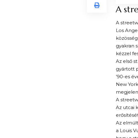
A str
A streetw
Los Angel
közössége
gyakran s
kézzel fe
Az első s
gyártott p
’90-es év
New York
megjelen
A streetw
Az utcai k
erősítésé
Az elmúlt
a Louis V