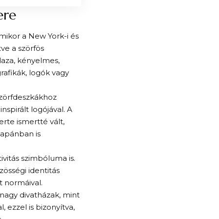
ere
amikor a New York-i és
tve a szörfös
 laza, kényelmes,
rafikák, logók vagy
 szörfdeszkákhoz
inspirált logójával. A
rte ismertté vált,
Japánban is
ivitás szimbóluma is.
özösségi identitás
t normáival.
 nagy divatházak, mint
 ezzel is bizonyítva,