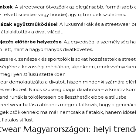
mixek
: A streetwear ötvöződik az elegánsabb, formálisabb 
 felvett sneaker vagy hoodie), így új trendek születnek.
házak együttműködései
: A luxusmárkák és a streetwear 
 átalakították a divat világát.
jezés előtérbe helyezése
: Az egyediség, a személyiség h
 lett, mint a hagyományos divatkövetés.
nszerek, zenészek és sportolók is sokat hozzátettek a stree
ségéhez: közösségi médiában, klipekben, rendezvényeken
meg ilyen stílusú szettekben.
ear demokratizálta a divatot, hiszen mindenki számára elér
és eszközeit. Nincs szükség drága darabokra – a kreatív kom
nd ruhák is tökéletesen beilleszthetők ebbe a stílusba.
treetwear hatása abban is megmutatkozik, hogy a generáci
gek csökkennek: ma már nemcsak a fiatalok, hanem idősebb
 fiatalos stílust.
twear Magyarországon: helyi trend