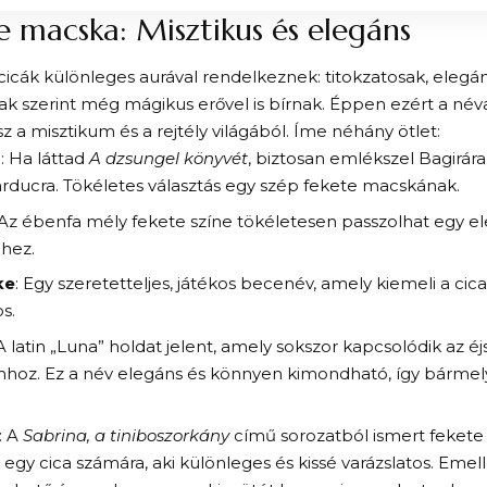
e macska: Misztikus és elegáns
cicák különleges aurával rendelkeznek: titokzatosak, elegá
ak szerint még mágikus erővel is bírnak. Éppen ezért a
név
sz
a misztikum és a rejtély világából. Íme néhány ötlet:
a
: Ha láttad
A dzsungel könyvét
, biztosan emlékszel Bagirára
rducra. Tökéletes választás egy szép fekete macskának.
 Az ébenfa mély fekete színe tökéletesen passzolhat egy el
hez.
ke
: Egy szeretetteljes, játékos becenév, amely kiemeli a cic
s.
 A latin „Luna” holdat jelent, amely sokszor kapcsolódik az é
hoz. Ez a név elegáns és könnyen kimondható, így bármelyi
: A
Sabrina, a tiniboszorkány
című sorozatból ismert fekete
 egy cica számára, aki különleges és kissé varázslatos. Eme