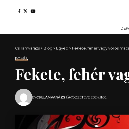
DEK
Csillámvarázs
>
Blog
>
Egyéb
>
Fekete, fehér vagy vörös mac
EGYÉB
Fekete, fehér va
BY
CSILLÁMVARÁZS
KÖZZÉTÉVE 2024.11.03.