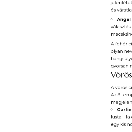
jelenlétét
és váratl
Angel
választás 
macskához
A fehér c
olyan nev
hangsúly
gyorsan 
Vörös
A vörös c
Az ő tem
megjelení
Garfie
lusta. Ha
egy kis no