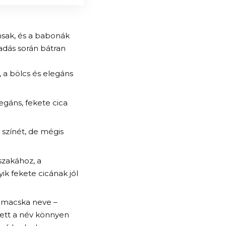
nsak, és a babonák
adás során bátran
, a bölcs és elegáns
egáns, fekete cica
a színét, de mégis
jszakához, a
k fekete cicának jól
 macska neve –
llett a név könnyen