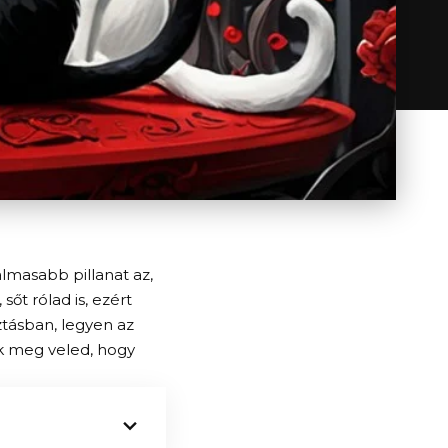
almasabb pillanat az,
őt rólad is, ezért
ztásban, legyen az
ok meg veled, hogy