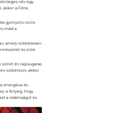
 különleges név egy
, akkor a Főnix
ska gyönyörű vörös
 és imád a
 van, amely tökéletesen
 természetét és örök
gó színét és napsugaras
en sütkérezni, akkor
az energikus és
sz, a lényeg, hogy
 azt a vidámságot és