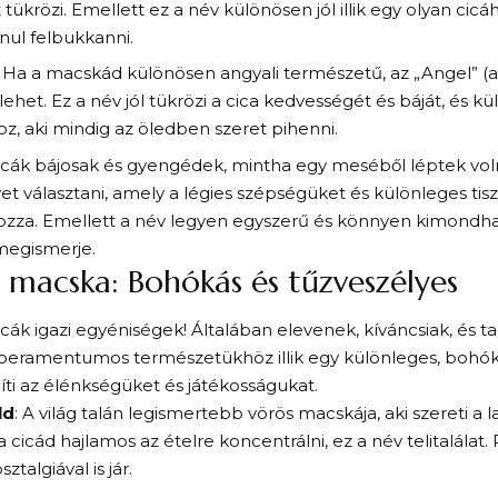
 tükrözi. Emellett ez a név különösen jól illik egy olyan cicáh
anul felbukkanni.
: Ha a macskád különösen angyali természetű, az „Angel” (a
lehet. Ez a név jól tükrözi a cica kedvességét és báját, és kü
, aki mindig az öledben szeret pihenni.
icák bájosak és gyengédek, mintha egy meséből léptek vol
et választani, amely a légies szépségüket és különleges tis
ozza. Emellett a név legyen egyszerű és könnyen kimondha
megismerje.
 macska: Bohókás és tűzveszélyes
icák igazi egyéniségek! Általában elevenek, kíváncsiak, és ta
peramentumos természetükhöz illik egy különleges, bohók
ti az élénkségüket és játékosságukat.
ld
: A világ talán legismertebb vörös macskája, aki szereti a l
 a cicád hajlamos az ételre koncentrálni, ez a név telitalála
sztalgiával is jár.