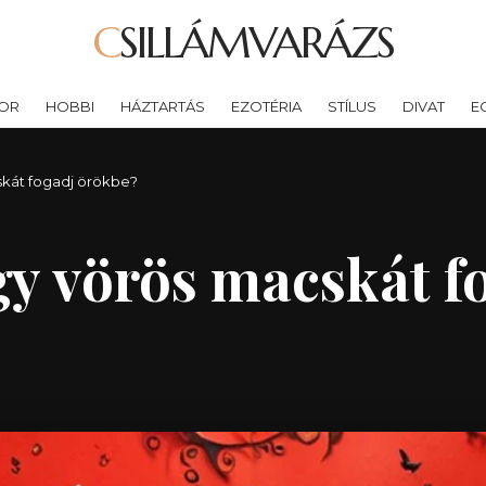
CSILLÁMVARÁZS
OR
HOBBI
HÁZTARTÁS
EZOTÉRIA
STÍLUS
DIVAT
E
skát fogadj örökbe?
gy vörös macskát f