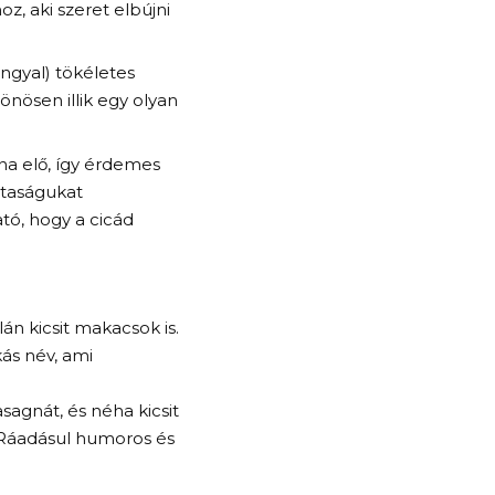
oz, aki szeret elbújni
ngyal) tökéletes
lönösen illik egy olyan
na elő, így érdemes
ztaságukat
tó, hogy a cicád
lán kicsit makacsok is.
ás név, ami
asagnát, és néha kicsit
t. Ráadásul humoros és