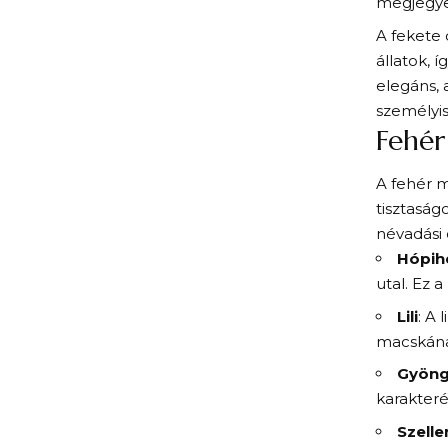
megjegyez
A fekete 
állatok, 
elegáns, 
személyi
Fehér
A fehér m
tisztaság
névadási 
Hópih
utal. Ez 
Lili
: A 
macskának
Gyön
karakteré
Szell