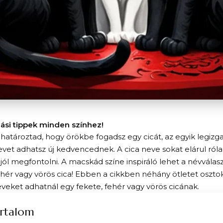
ási tippek minden színhez!
határoztad, hogy örökbe fogadsz egy cicát, az egyik legizg
vet adhatsz új kedvencednek. A cica neve sokat elárul róla, s
ól megfontolni. A macskád színe inspiráló lehet a névválas
ehér vagy vörös cica! Ebben a cikkben néhány ötletet oszt
veket adhatnál egy fekete, fehér vagy vörös cicának.
rtalom