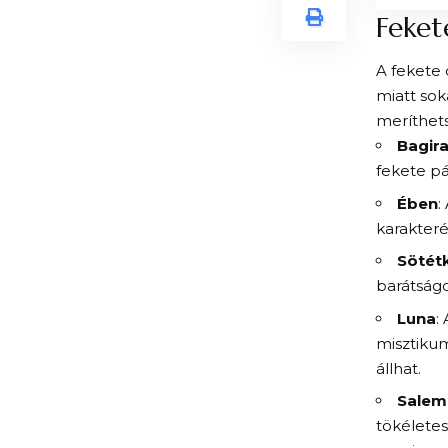
Feket
A fekete 
miatt sok
meríthet
Bagir
fekete pá
Ében
:
karakteré
Sötét
barátságo
Luna
:
misztikum
állhat.
Salem
tökéletes