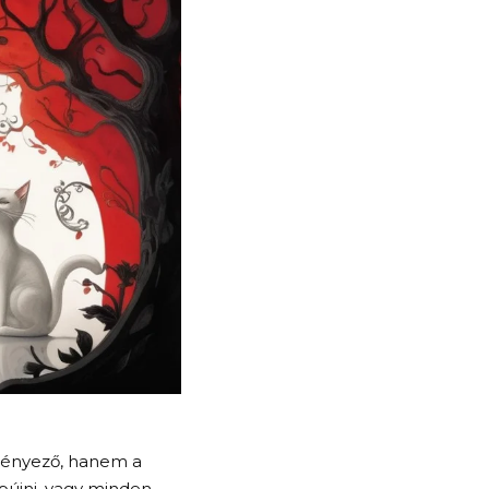
 tényező, hanem a
lbújni, vagy minden