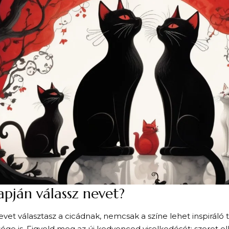
apján válassz nevet?
vet választasz a cicádnak, nemcsak a színe lehet inspiráló
ége is. Figyeld meg az új kedvenced viselkedését: szeret e