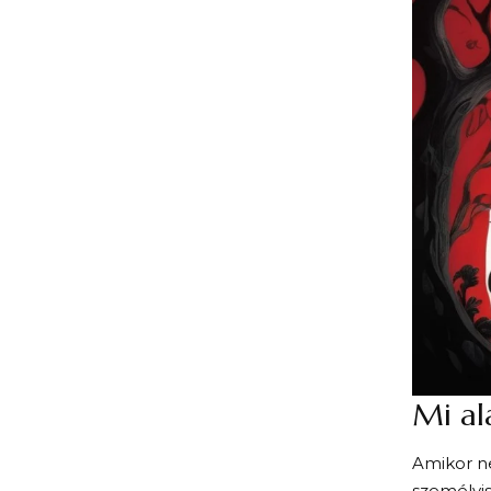
Mi al
Amikor ne
személyis