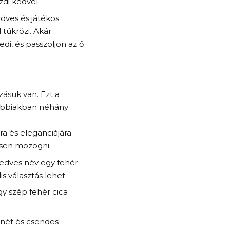
di kedvel.
edves és játékos
 tükrözi. Akár
di, és passzoljon az ő
zásuk van. Ezt a
alábbiakban néhány
a és eleganciájára
sesen mozogni.
, kedves név egy fehér
s választás lehet.
gy szép fehér cica
színét és csendes