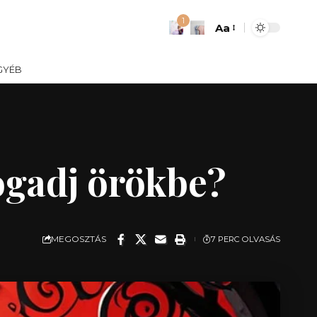
1
Aa
Font
Resizer
GYÉB
ogadj örökbe?
MEGOSZTÁS
7 PERC OLVASÁS