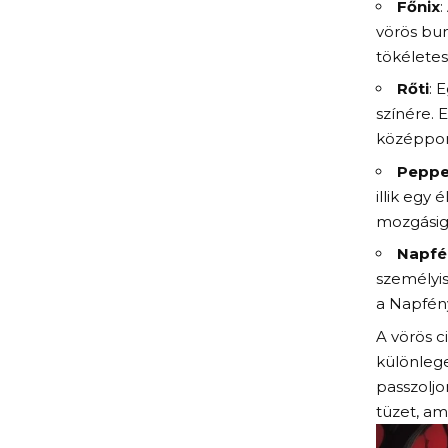
Főnix
:
vörös bun
tökéletes
Rőti
: 
színére. 
középpon
Peppe
illik egy
mozgásig
Napfé
személyi
a Napfény
A vörös c
különlege
passzoljo
tüzet, am