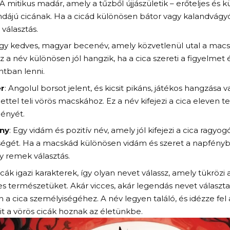
 A mitikus madár, amely a tűzből újjászületik – erőteljes és
dájú cicának. Ha a cicád különösen bátor vagy kalandvágyó
 választás.
Egy kedves, magyar becenév, amely közvetlenül utal a mac
Ez a név különösen jól hangzik, ha a cica szereti a figyelmet
tban lenni.
r
: Angolul borsot jelent, és kicsit pikáns, játékos hangzása
 élettel teli vörös macskához. Ez a név kifejezi a cica eleven
ényét.
ny
: Egy vidám és pozitív név, amely jól kifejezi a cica ragyo
ségét. Ha a macskád különösen vidám és szeret a napfényb
 remek választás.
icák igazi karakterek, így
olyan nevet válassz
, amely tükrözi 
s természetüket. Akár vicces, akár legendás nevet választa
n a cica személyiségéhez. A név legyen találó, és idézze fel
it a vörös cicák hoznak az életünkbe.