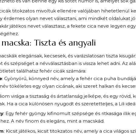
hető és van benne egy kis sötét humor is, amelyet sok gaz
cicák titokzatos mivoltuk ellenére valójában hihetetlenül k
így érdemes olyan nevet választani, ami mindkét oldalukat jól
akár játékos nevet választasz, a fekete cica neve legyen egye
ségéhez.
 macska: Tiszta és angyali
acskák elegánsak, kecsesek, és varázslatosan tiszta kisugár
ot és szépséget a névválasztásban is vissza lehet adni. Az 
ötletet találhatsz fehér cicák
számára:
e
: Gyönyörű, könnyed név, amely a fehér cica puha bundájár
a név tökéletes egy olyan cicának, aki szeret halkan és kec
liliom virága a tisztaság és ártatlanság jelképe, és egy rövid
. Ha a cica különösen nyugodt és szeretetteljes, a Lili ideáli
gy
: Egy fehér gyöngy kifinomult szépsége és ritkasága illik e
hez. A név finom és elegáns, mint a macskád.
em
: Kicsit játékos, kicsit titokzatos név, amely a cica világos 