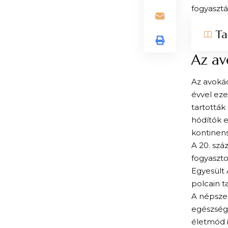
fogyasztá
Ta
Az av
Az avoká
évvel eze
tartották
hódítók e
kontinen
A 20. sz
fogyaszt
Egyesült
polcain t
A népszer
egészségt
életmód i