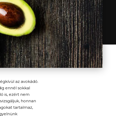
égkívül az avokádó.
dig ennél sokkal
ó is, ezért nem
vizsgáljuk, honnan
agokat tartalmaz,
igyelnünk