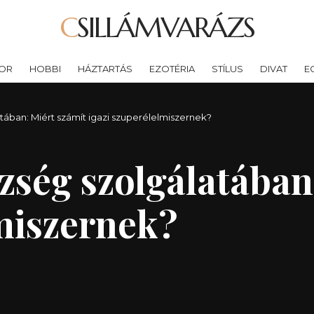
CSILLÁMVARÁZS
OR
HOBBI
HÁZTARTÁS
EZOTÉRIA
STÍLUS
DIVAT
E
ában: Miért számít igazi szuperélelmiszernek?
zség szolgálatában
lmiszernek?