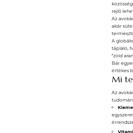
közösségi
rejlő leh
Az avokád
akár süt
termeszti
A globáli
tápláló, 
"zöld arany
Bár egye
értékes 
Mi te
Az avokád
tudományo
Kieme
egyszeres
érrendsze
Vitam