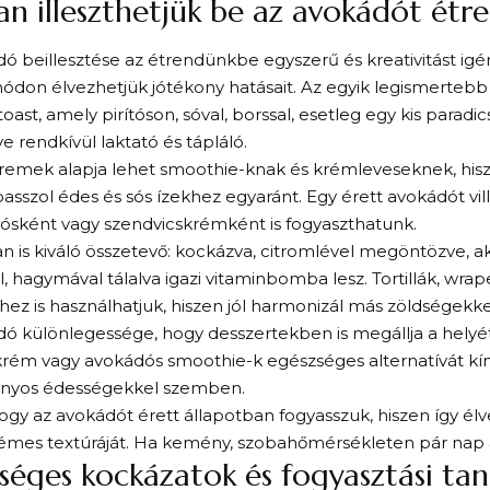
n illeszthetjük be az avokádót étr
ó beillesztése az étrendünkbe egyszerű és kreativitást igé
ódon élvezhetjük jótékony hatásait. Az egyik legismertebb
oast, amely pirítóson, sóval, borssal, esetleg egy kis parad
ve rendkívül laktató és tápláló.
 remek alapja lehet smoothie-knak és krémleveseknek, his
 passzol édes és sós ízekhez egyaránt. Egy érett avokádót vil
ósként vagy szendvicskrémként is fogyaszthatunk.
n is kiváló összetevő: kockázva, citromlével megöntözve, 
, hagymával tálalva igazi vitaminbomba lesz. Tortillák, wrap
hez is használhatjuk, hiszen jól harmonizál más zöldségekke
ó különlegessége, hogy desszertekben is megállja a helyét
rém vagy avokádós smoothie-k egészséges alternatívát kí
yos édességekkel szemben.
ogy az avokádót érett állapotban fogyasszuk, hiszen így élv
rémes textúráját. Ha kemény, szobahőmérsékleten pár nap 
séges kockázatok és fogyasztási ta