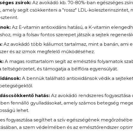
séges zsírok:
Az avokádó kb. 70-80%-ban egészséges zsírok
, amely segít csökkenteni a "rossz" LDL-koleszterinszintet, 
zterint.
inok:
Az E-vitamin antioxidáns hatású, a K-vitamin elengedh
shoz, míg a folsav fontos szerepet játszik a sejtek regenerá
:
Az avokádó több káliumot tartalmaz, mint a banán, ami 
szer és az izmok megfelelő működéséhez.
k:
A magas rosttartalom segít az emésztési folyamatok sza
 a teltségérzetet, és támogatja a bélflóra egyensúlyát.
xidánsok:
A bennük található antioxidánsok védik a sejteket
betegségektől.
adáscsökkentő hatás:
Az avokádó rendszeres fogyasztása 
tben fennálló gyulladásokat, amely számos betegség meg
osságú lehet.
es fogyasztása segíthet a szív egészségének megőrzésébe
zásában, a szem védelmében és az emésztőrendszer opti