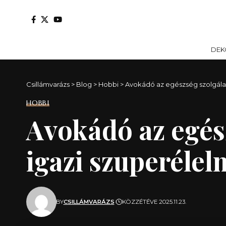
DEK
Csillámvarázs
>
Blog
>
Hobbi
>
Avokádó az egészség szolgálat
HOBBI
Avokádó az egés
igazi szuperéle
BY
CSILLÁMVARÁZS
KÖZZÉTÉVE 2025.11.23.