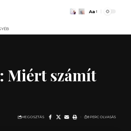
Aa
Font
Resizer
GYÉB
: Miért számít
MEGOSZTÁS
8 PERC OLVASÁS