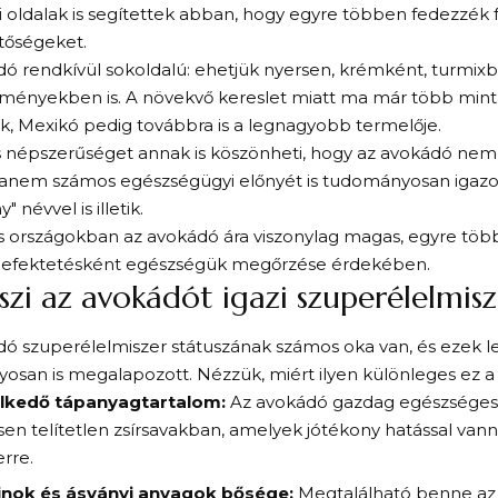
 oldalak is segítettek abban, hogy egyre többen fedezzék
etőségeket.
ó rendkívül sokoldalú: ehetjük nyersen, krémként, turmixb
eményekben is. A növekvő kereslet miatt ma már több min
k, Mexikó pedig továbbra is a legnagyobb termelője.
s népszerűséget annak is köszönheti, hogy az avokádó nem 
hanem számos egészségügyi előnyét is tudományosan igazol
" névvel is illetik.
s országokban az avokádó ára viszonylag magas, egyre töb
befektetésként egészségük megőrzése érdekében.
szi az avokádót igazi szuperélelmisz
ó szuperélelmiszer státuszának számos oka van, és ezek l
san is megalapozott. Nézzük, miért ilyen különleges ez a
lkedő tápanyagtartalom:
Az avokádó gazdag egészséges 
en telítetlen zsírsavakban, amelyek jótékony hatással vanna
rre.
inok és ásványi anyagok bősége:
Megtalálható benne az E-