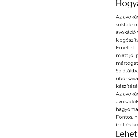
Hogya
Az avokád
sokféle m
avokádó t
kiegészít
Emellett
miatt jól
mártogat
Salátákba
uborkával
készítésé
Az avokád
avokádók
hagyomán
Fontos, h
ízét és k
Lehet