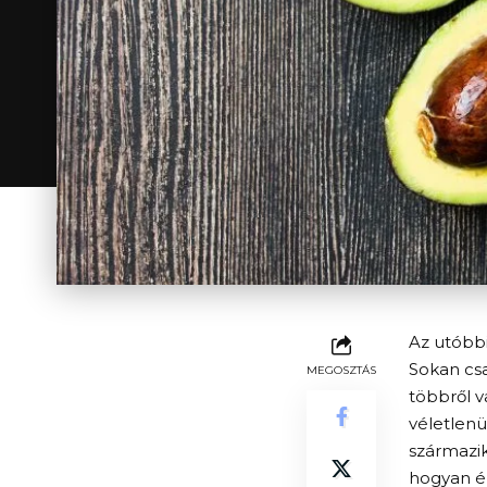
Az utóbbi
Sokan csa
MEGOSZTÁS
többről v
véletlenü
származik
hogyan é