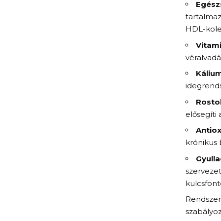
Egész
tartalmaz
HDL-koles
Vitam
véralvadá
Kálium
idegrend
Rosto
elősegíti
Antio
krónikus 
Gyull
szerveze
kulcsfont
Rendszer
szabályo