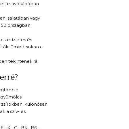
 fel az avokádóban
an, salátában vagy
t 50 országban
csak ízletes és
ták. Emiatt sokan a
ben tekintenek rá
erré?
egtöbbje
 gyümölcs:
zsírokban, különösen
k a szív- és
, K-, C-, B5-, B6-,