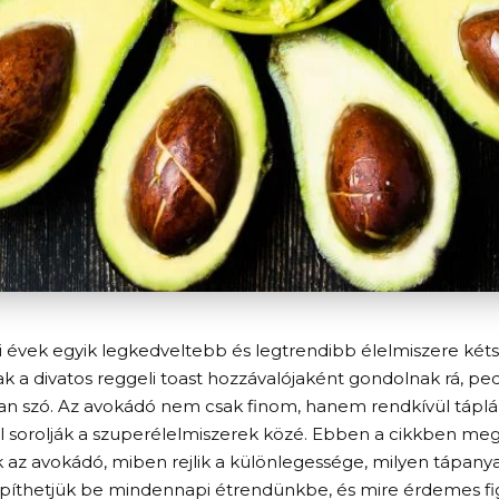
 évek egyik legkedveltebb és legtrendibb élelmiszere kéts
k a divatos reggeli toast hozzávalójaként gondolnak rá, pe
an szó. Az avokádó nem csak finom, hanem rendkívül táplál
l sorolják a szuperélelmiszerek közé. Ebben a cikkben meg
 az avokádó, miben rejlik a különlegessége, milyen tápany
píthetjük be mindennapi étrendünkbe, és mire érdemes f