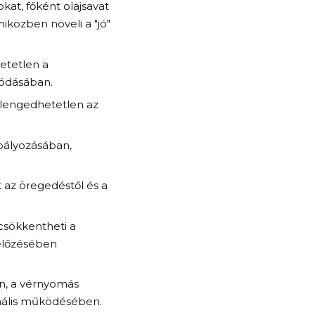
at, főként olajsavat
miközben növeli a "jó"
etetlen a
lódásában.
elengedhetetlen az
bályozásában,
 az öregedéstől és a
csökkentheti a
előzésében
n, a vérnyomás
mális működésében.