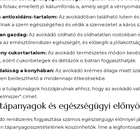
a folsav, emellett jó káliumforrás is, amely segít a vérnyom
 antioxidáns-tartalom:
Az avokádóban található lutein és
lnak a szem egészségéhez és védik a szervezetet a káros 
an gazdag:
Az avokádó oldható és oldhatatlan rostokban is
 az emésztőrendszer egészségét, és elősegíti a jóllakottság
ony cukortartalom:
Az avokádó természetes módon kevés 
, ezért cukorbetegek és diétázók is bátran fogyaszthatják.
dalúság a konyhában:
Az avokádó krémes állaga miatt szám
yen beilleszthető a mindennapi étkezésekbe.
 a tulajdonságok hozzájárulnak ahhoz, hogy az avokádó va
elmiszer" címet.
tápanyagok és egészségügyi előnyö
ó rendszeres fogyasztása számos egészségügyi előnnyel já
an tápanyagösszetételének köszönhetők. Íme a legfontosa