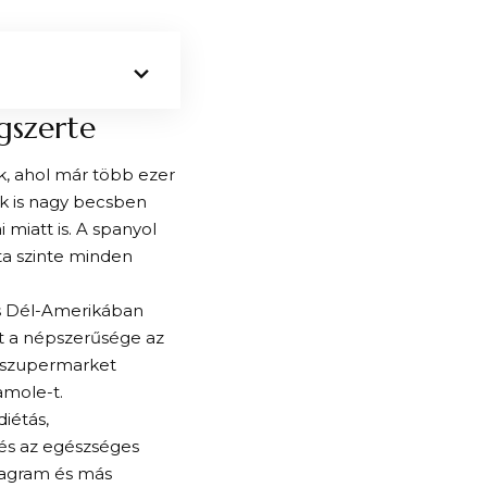
gszerte
, ahol már több ezer
ák is nagy becsben
miatt is. A spanyol
ta szinte minden
s Dél-Amerikában
t a népszerűsége az
b szupermarket
amole-t.
iétás,
és az egészséges
stagram és más