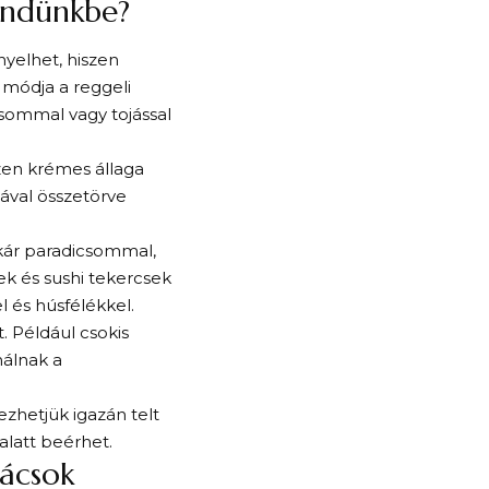
endünkbe?
nyelhet, hiszen
 módja a reggeli
icsommal vagy tojással
zen krémes állaga
lával összetörve
akár paradicsommal,
ek és sushi tekercsek
l és húsfélékkel.
. Például csokis
nálnak a
ezhetjük igazán telt
alatt beérhet.
nácsok