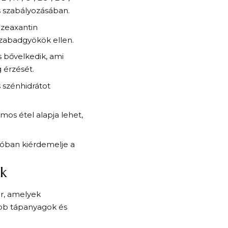
ás szabályozásában.
 zeaxantin
szabadgyökök ellen.
 bővelkedik, ami
 érzését.
szénhidrátot
os étel alapja lehet,
lóban kiérdemelje a
k
r, amelyek
bb tápanyagok és