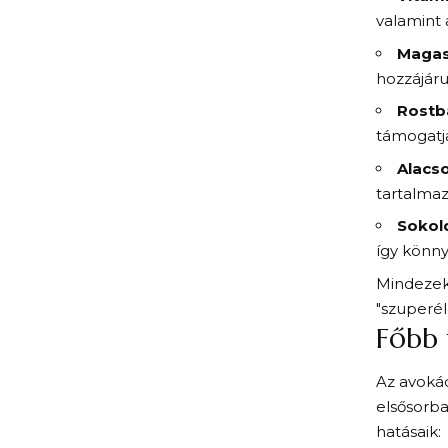
valamint 
Magas
hozzájáru
Rostb
támogatja
Alacs
tartalmaz
Sokol
így könn
Mindezek
"szuperél
Főbb 
Az avokád
elsősorb
hatásaik: