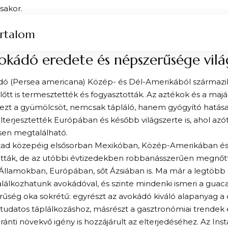
sakor.
rtalom
okádó eredete és népszerűsége vilá
dó (Persea americana) Közép- és Dél-Amerikából származik
lőtt is termesztették és fogyasztották. Az aztékok és a maj
 ezt a gyümölcsöt, nemcsak tápláló, hanem gyógyító hatásai 
lterjesztették Európában és később világszerte is, ahol azó
sen megtalálható.
ázad közepéig elsősorban Mexikóban, Közép-Amerikában é
ották, de az utóbbi évtizedekben robbanásszerűen megnőt
 Államokban, Európában, sőt Ázsiában is. Ma már a legtöb
alálkozhatunk avokádóval, és szinte mindenki ismeri a guac
űség oka sokrétű: egyrészt az avokádó kiváló alapanyag a d
udatos táplálkozáshoz, másrészt a gasztronómiai trendek 
ránti növekvő igény is hozzájárult az elterjedéséhez. Az In